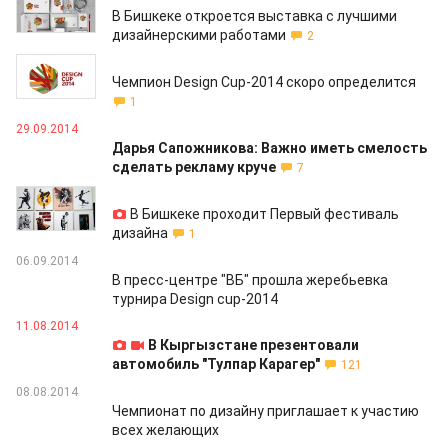
В Бишкеке откроется выставка с лучшими
дизайнерскими работами
2
27.10.2014
Чемпион Design Сup-2014 скоро определится
1
29.09.2014
Дарья Сапожникова: Важно иметь смелость
сделать рекламу круче
7
20.09.2014
В Бишкеке проходит Первый фестиваль
дизайна
1
06.09.2014
В пресс-центре "ВБ" прошла жеребьевка
турнира Design cup-2014
11.08.2014
В Кыргызстане презентовали
автомобиль "Тулпар Карагер"
121
08.08.2014
Чемпионат по дизайну приглашает к участию
всех желающих