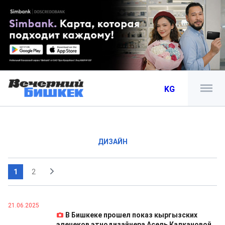
KG
ДИЗАЙН
1
2
21.06.2025
В Бишкеке прошел показ кыргызских
элечеков этнодизайнера Асель Калкановой