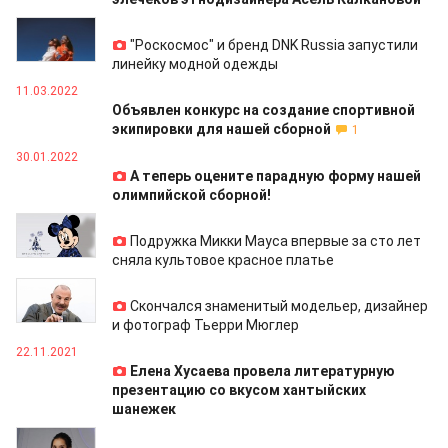
19.04.2022
"Роскосмос" и бренд DNK Russia запустили
линейку модной одежды
11.03.2022
Объявлен конкурс на создание спортивной
экипировки для нашей сборной
1
30.01.2022
А теперь оцените парадную форму нашей
олимпийской сборной!
28.01.2022
Подружка Микки Мауса впервые за сто лет
сняла культовое красное платье
24.01.2022
Скончался знаменитый модельер, дизайнер
и фотограф Тьерри Мюглер
22.11.2021
Елена Хусаева провела литературную
презентацию со вкусом хантыйских
шанежек
21.10.2021