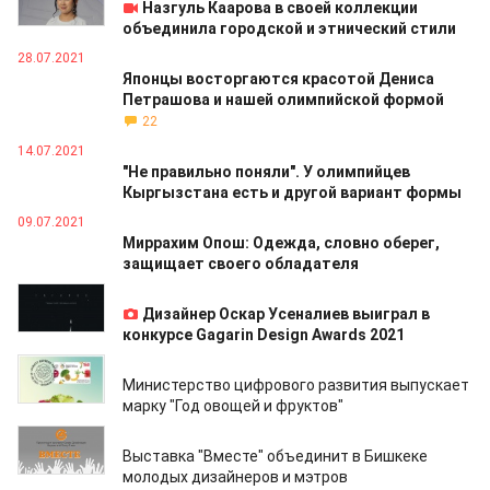
Назгуль Каарова в своей коллекции
объединила городской и этнический стили
28.07.2021
Японцы восторгаются красотой Дениса
Петрашова и нашей олимпийской формой
22
14.07.2021
"Не правильно поняли". У олимпийцев
Кыргызстана есть и другой вариант формы
09.07.2021
Миррахим Опош: Одежда, словно оберег,
защищает своего обладателя
01.07.2021
Дизайнер Оскар Усеналиев выиграл в
конкурсе Gagarin Design Awards 2021
28.06.2021
Министерство цифрового развития выпускает
марку "Год овощей и фруктов"
16.06.2021
Выставка "Вместе" объединит в Бишкеке
молодых дизайнеров и мэтров