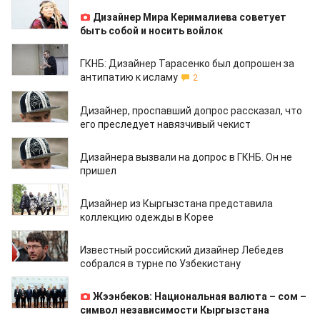
13.03.2020
Дизайнер Мира Керималиева советует
быть собой и носить войлок
06.08.2019
ГКНБ: Дизайнер Тарасенко был допрошен за
антипатию к исламу
2
01.08.2019
Дизайнер, проспавший допрос рассказал, что
его преследует навязчивый чекист
26.07.2019
Дизайнера вызвали на допрос в ГКНБ. Он не
пришел
14.06.2019
Дизайнер из Кыргызстана представила
коллекцию одежды в Корее
02.10.2018
Известный российский дизайнер Лебедев
собрался в турне по Узбекистану
11.05.2018
Жээнбеков: Национальная валюта – сом –
символ независимости Кыргызстана