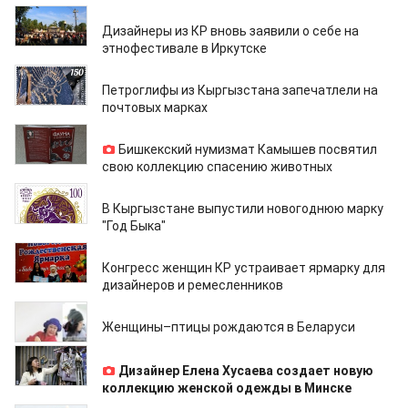
09.06.2021
Дизайнеры из КР вновь заявили о себе на
этнофестивале в Иркутске
21.05.2021
Петроглифы из Кыргызстана запечатлели на
почтовых марках
14.01.2021
Бишкекский нумизмат Камышев посвятил
свою коллекцию спасению животных
01.01.2021
В Кыргызстане выпустили новогоднюю марку
"Год Быка"
18.12.2020
Конгресс женщин КР устраивает ярмарку для
дизайнеров и ремесленников
31.05.2020
Женщины–птицы рождаются в Беларуси
03.04.2020
Дизайнер Елена Хусаева создает новую
коллекцию женской одежды в Минске