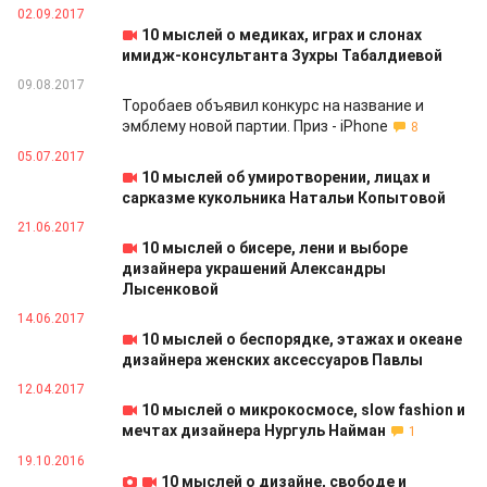
02.09.2017
10 мыслей о медиках, играх и слонах
имидж-консультанта Зухры Табалдиевой
09.08.2017
Торобаев объявил конкурс на название и
эмблему новой партии. Приз - iPhone
8
05.07.2017
10 мыслей об умиротворении, лицах и
сарказме кукольника Натальи Копытовой
21.06.2017
10 мыслей о бисере, лени и выборе
дизайнера украшений Александры
Лысенковой
14.06.2017
10 мыслей о беспорядке, этажах и океане
дизайнера женских аксессуаров Павлы
12.04.2017
10 мыслей о микрокосмосе, slow fashion и
мечтах дизайнера Нургуль Найман
1
19.10.2016
10 мыслей о дизайне, свободе и