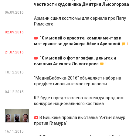
честности художника Дмитрия Лысогорова
06.09.2016
Армани сшил костюмы для сериала про Папу
Римского
02.09.2016
10 мыслей о красоте, комплиментах и
материнстве дизайнера Айкин Ариповой
1
21.07.2016
10 мыслей о фотографии, деньгах и
вызовах Алексея Лысогорова
1
10.12.2015
"МедиаБабочка-2016" объявляет набор на
предфестивальные мастер-классы
04.12.2015
КР будет представлена на международном
конкурсе национального костюма
23.11.2015
В Бишкеке прошла выставка "Анти-Гламур
против Гламура"
16.11.2015