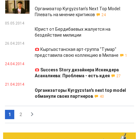
05.06.2014
Организатор Kyrgyzstan's Next Top Model:
Плевать на мнение критиков
24
05.05.2014
Юрист от Бердибаевых жалуется на
бездействие милиции
26.04.2014
Кыргызстанская арт-группа "Тумар"
представила свою коллекцию в Милане
1
24.04.2014
Success Story дизайнера Искендера
Асаналиева: Проблема - есть идея
27
21.04.2014
Организаторы Kyrgyzstan's next top model
обманули своих партнеров
40
1
2