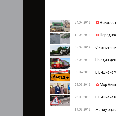
Неизвест
24.04.2019
Народная
11.04.2019
С 7 апреля
05.04.2019
На один ден
02.04.2019
В Бишкеке 
01.04.2019
Мэр Бишк
25.03.2019
В Бишкеке 
22.03.2019
Жолду оңдо
19.03.2019