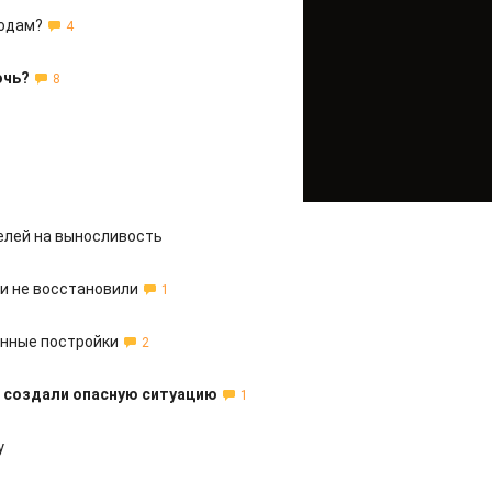
ходам?
4
очь?
8
елей на выносливость
и не восстановили
1
онные постройки
2
и создали опасную ситуацию
1
у