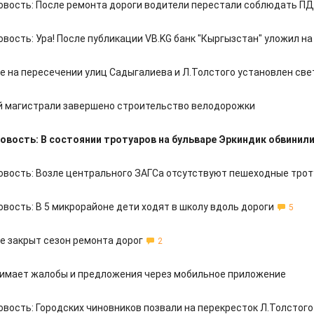
овость: После ремонта дороги водители перестали соблюдать П
вость: Ура! После публикации VB.KG банк "Кыргызстан" уложил на
е на пересечении улиц Садыгалиева и Л.Толстого установлен св
 магистрали завершено строительство велодорожки
овость: В состоянии тротуаров на бульваре Эркиндик обвинил
овость: Возле центрального ЗАГСа отсутствуют пешеходные тро
вость: В 5 микрорайоне дети ходят в школу вдоль дороги
5
е закрыт сезон ремонта дорог
2
имает жалобы и предложения через мобильное приложение
овость: Городских чиновников позвали на перекресток Л.Толстог