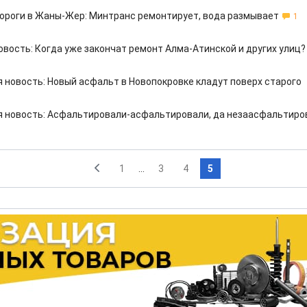
ороги в Жаны-Жер: Минтранс ремонтирует, вода размывает
1
овость: Когда уже закончат ремонт Алма-Атинской и других улиц?
 новость: Новый асфальт в Новопокровке кладут поверх старого
 новость: Асфальтировали-асфальтировали, да незаасфальтиров
1
...
3
4
5