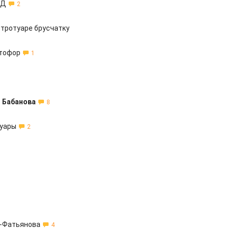
ДД
2
 тротуаре брусчатку
етофор
1
и Бабанова
8
туары
2
о-Фатьянова
4