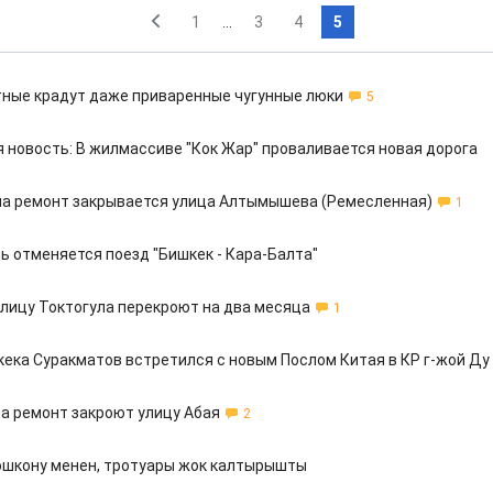
1
...
3
4
5
ные крадут даже приваренные чугунные люки
5
 новость: В жилмассиве "Кок Жар" проваливается новая дорога
 на ремонт закрывается улица Алтымышева (Ремесленная)
1
ь отменяется поезд "Бишкек - Кара-Балта"
улицу Токтогула перекроют на два месяца
1
ека Суракматов встретился с новым Послом Китая в КР г-жой Ду
на ремонт закроют улицу Абая
2
шкону менен, тротуары жок калтырышты