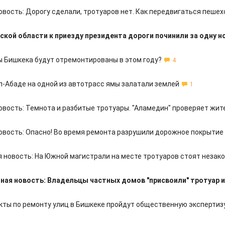
овость: Дорогу сделали, тротуаров нет. Как передвигаться пеше
ской области к приезду президента дороги починили за одну н
ы Бишкека будут отремонтированы в этом году?
4
-Абаде на одной из автотрасс ямы залатали землей
1
овость: Темнота и разбитые тротуары. "Аламедин" проверяет жит
овость: Опасно! Во время ремонта разрушили дорожное покрытие 
 новость: На Южной магистрали на месте тротуаров стоят незак
ная новость: Владельцы частных домов "присвоили" тротуар 
кты по ремонту улиц в Бишкеке пройдут общественную экспертиз