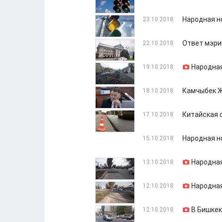
Народная н
23.10.2018
Ответ мэри
22.10.2018
Народная
19.10.2018
Камчыбек Ж
18.10.2018
Китайская с
17.10.2018
Народная н
15.10.2018
Народная
13.10.2018
Народная
12.10.2018
В Бишкек
12.10.2018