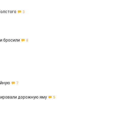
Толстого
3
 и бросили
8
ейную
7
нтировали дорожную яму
5