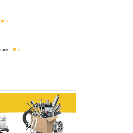
4
али...
4