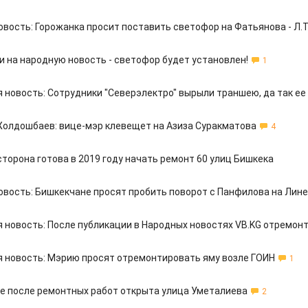
овость: Горожанка просит поставить светофор на Фатьянова - Л.
и на народную новость - светофор будет установлен!
1
 новость: Сотрудники "Северэлектро" вырыли траншею, да так ее
олдошбаев: вице-мэр клевещет на Азиза Суракматова
4
торона готова в 2019 году начать ремонт 60 улиц Бишкека
овость: Бишкекчане просят пробить поворот с Панфилова на Лин
 новость: После публикации в Народных новостях VB.KG отремо
 новость: Мэрию просят отремонтировать яму возле ГОИН
1
е после ремонтных работ открыта улица Уметалиева
2