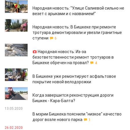
11.09.2020
Народная новость: "Улице Салиевой сильно не
везет с арыками и с названием!"
03.08.2020
Народная новость: В Бишкеке при ремонте
тротуара демонтировали и увезли гранитные
ступени
6
30.07.2020
Народная новость: Из-за
безответственности ремонт тротуаров в
Бишкеке обречен на провал?
4
25.07.2020
В Бишкеке уже ремонтируют асфальтовое
покрытие новой велодорожки
27.05.2020
Когда завершится реконструкция дороги
Бишкек - Кара-Балта?
13.05.2020
В мэрии Бишкека пояснили "низкое" качество
дорог возле нового парка
1
26.02.2020