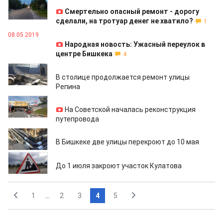
13.05.2019
Смертельно опасный ремонт - дорогу
сделали, на тротуар денег не хватило?
1
08.05.2019
Народная новость: Ужасный переулок в
центре Бишкека
4
07.05.2019
В столице продолжается ремонт улицы
Репина
29.04.2019
На Советской началась реконструкция
путепровода
25.04.2019
В Бишкеке две улицы перекроют до 10 мая
24.04.2019
До 1 июля закроют участок Кулатова
1
...
2
3
4
5