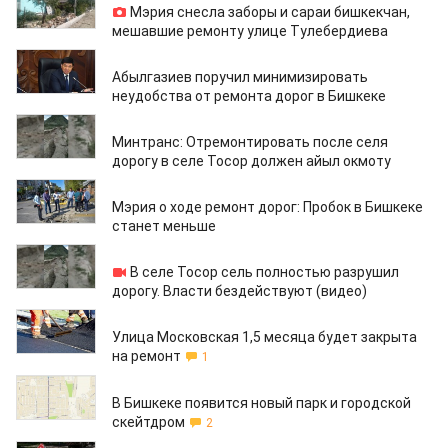
Мэрия снесла заборы и сараи бишкекчан,
мешавшие ремонту улице Тулебердиева
20.09.2019
Абылгазиев поручил минимизировать
неудобства от ремонта дорог в Бишкеке
19.09.2019
Минтранс: Отремонтировать после селя
дорогу в селе Тосор должен айыл окмоту
18.09.2019
Мэрия о ходе ремонт дорог: Пробок в Бишкеке
станет меньше
14.09.2019
В селе Тосор сель полностью разрушил
дорогу. Власти бездействуют (видео)
12.09.2019
Улица Московская 1,5 месяца будет закрыта
на ремонт
1
09.09.2019
В Бишкеке появится новый парк и городской
скейтдром
2