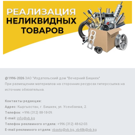
@1996-2026
ЗАО "Издательский дом "Вечерний Бишкек"
При размещении материалов на сторонних ресурсах гиперссылка на
источник обязательна.
Контакты редакции:
Адрес:
Кыргызстан, г. Бишкек, ул. Усенбаева, 2.
Телефон:
+996 (312) 88-18-09.
E-mail:
info@vb.kg
Телефон рекламного отдела:
+996 (312) 48-62-03.
E-mail рекламного отдела:
vbavto@vb.kg, vb48k@vb.kg