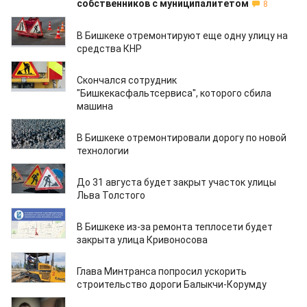
собственников с муниципалитетом
8
07.08.2019
В Бишкеке отремонтируют еще одну улицу на
средства КНР
18.07.2019
Скончался сотрудник
"Бишкекасфальтсервиса", которого сбила
машина
16.07.2019
В Бишкеке отремонтировали дорогу по новой
технологии
15.07.2019
До 31 августа будет закрыт участок улицы
Льва Толстого
15.07.2019
В Бишкеке из-за ремонта теплосети будет
закрыта улица Кривоносова
11.07.2019
Глава Минтранса попросил ускорить
строительство дороги Балыкчи-Корумду
08.07.2019