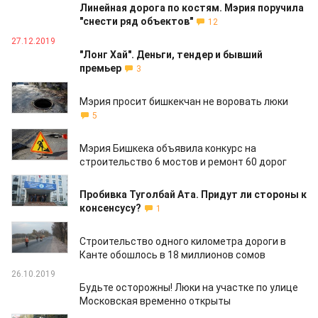
Линейная дорога по костям. Мэрия поручила
"снести ряд объектов"
12
27.12.2019
"Лонг Хай". Деньги, тендер и бывший
премьер
3
16.12.2019
Мэрия просит бишкекчан не воровать люки
5
12.12.2019
Мэрия Бишкека объявила конкурс на
строительство 6 мостов и ремонт 60 дорог
12.12.2019
Пробивка Туголбай Ата. Придут ли стороны к
консенсусу?
1
06.11.2019
Строительство одного километра дороги в
Канте обошлось в 18 миллионов сомов
26.10.2019
Будьте осторожны! Люки на участке по улице
Московская временно открыты