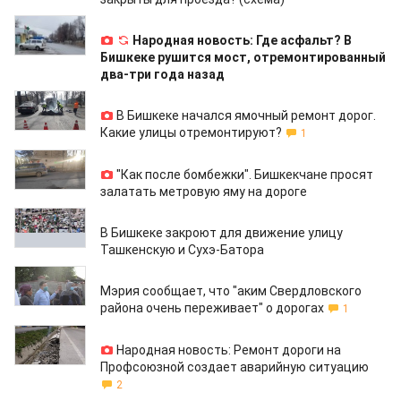
11.03.2021
Народная новость: Где асфальт? В
Бишкеке рушится мост, отремонтированный
два-три года назад
10.03.2021
В Бишкеке начался ямочный ремонт дорог.
Какие улицы отремонтируют?
1
03.02.2021
"Как после бомбежки". Бишкекчане просят
залатать метровую яму на дороге
05.10.2020
В Бишкеке закроют для движение улицу
Ташкенскую и Сухэ-Батора
30.09.2020
Мэрия сообщает, что "аким Свердловского
района очень переживает" о дорогах
1
23.09.2020
Народная новость: Ремонт дороги на
Профсоюзной создает аварийную ситуацию
2