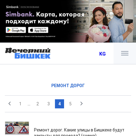
KG
РЕМОНТ ДОРОГ
1
...
2
3
4
5
16.03.2021
Ремонт дорог. Какие улицы в Бишкеке будут
закрыты для проезда? (схема)