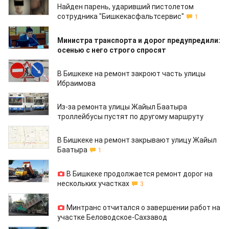
Найден парень, ударивший пистолетом
сотрудника "Бишкекасфальтсервис"
1
27.06.2019
Министра транспорта и дорог предупредили:
осенью с него строго спросят
26.06.2019
В Бишкеке на ремонт закроют часть улицы
Ибраимова
30.05.2019
Из-за ремонта улицы Жайыл Баатыра
троллейбусы пустят по другому маршруту
29.05.2019
В Бишкеке на ремонт закрывают улицу Жайыл
Баатыра
1
27.05.2019
В Бишкеке продолжается ремонт дорог на
нескольких участках
3
14.05.2019
Минтранс отчитался о завершении работ на
участке Беловодское-Сахзавод