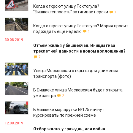
09.09.2019
Когда откроют улицу Токтогула?
"Бишкектеплосеть" затягивает сроки
1
03.09.2019
Когда откроют улицу Токтогула? Мэрия просит
подождать еще неделю
1
30.08.2019
Отъем жилья у бишкекчан. Инициатива
трехлетней давности в новом воплощении?
7
30.08.2019
Улица Московская открыта для движения
транспорта (фото)
29.08.2019
В Бишкеке улица Московская будет открыта
уже завтра
2
23.08.2019
В Бишкеке маршрутки №175 начнут
курсировать по прежней схеме
12.08.2019
Отбор жилья у граждан, или война