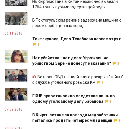
Из Кыргызстана в Китай незаконно вывезли
1764 тонны сурьмасодержащей руды
29.11.2018
В Токтогульском районе задержана машина с
лесом особо ценных пород
06.11.2018
Токтакунова: Дело Текебаева пересмотрят
1
15.10.2018
Нет убийства - нет дела: Угрожавшие
убийством Зере не понесут наказания?
3
04.10.2018
Ветеран ОВД в своей книге раскрыл "тайны"
о службе уголовного розыска КР
2
20.09.2018
ГКНБ приостановило следствие лишь по
одному уголовному делу Бабанова
1
07.09.2018
В Кыргызстане за полгода медработники
пытались продать четырех младенцев
8
20.08.2018