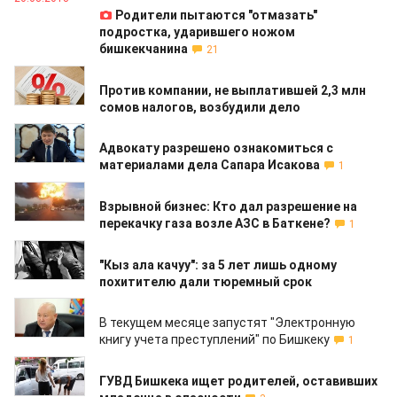
Родители пытаются "отмазать"
подростка, ударившего ножом
бишкекчанина
21
17.07.2018
Против компании, не выплатившей 2,3 млн
сомов налогов, возбудили дело
10.07.2018
Адвокату разрешено ознакомиться с
материалами дела Сапара Исакова
1
09.07.2018
Взрывной бизнес: Кто дал разрешение на
перекачку газа возле АЗС в Баткене?
1
06.07.2018
"Кыз ала качуу": за 5 лет лишь одному
похитителю дали тюремный срок
05.07.2018
В текущем месяце запустят "Электронную
книгу учета преступлений" по Бишкеку
1
03.07.2018
ГУВД Бишкека ищет родителей, оставивших