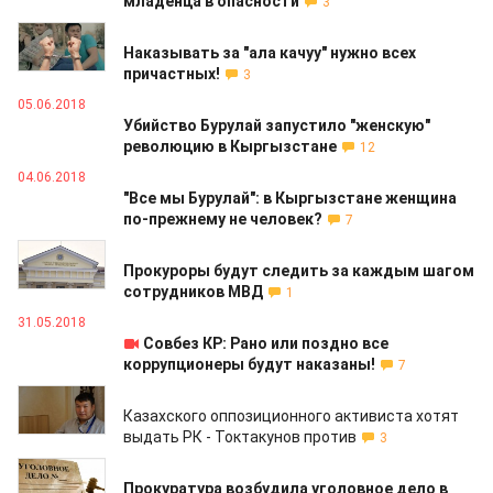
младенца в опасности
3
12.06.2018
Наказывать за "ала качуу" нужно всех
причастных!
3
05.06.2018
Убийство Бурулай запустило "женскую"
революцию в Кыргызстане
12
04.06.2018
"Все мы Бурулай": в Кыргызстане женщина
по-прежнему не человек?
7
31.05.2018
Прокуроры будут следить за каждым шагом
сотрудников МВД
1
31.05.2018
Совбез КР: Рано или поздно все
коррупционеры будут наказаны!
7
24.05.2018
Казахского оппозиционного активиста хотят
выдать РК - Токтакунов против
3
04.05.2018
Прокуратура возбудила уголовное дело в