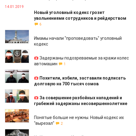
14.01.2019
Новый уголовный кодекс грозит
увольнениями сотрудников и рейдерством
6
14.01.2019
Имамы начали "проповедовать" уголовный
кодекс
14.12.2018
Задержаны подозреваемые за кражи колес
автомашин
1
12.12.2018
Похитили, избили, заставили подписать
долговую на 700 тысяч сомов
11.12.2018
За совершение разбойных нападений и
грабежей задержаны несовершеннолетние
11.12.2018
Понятые больше не нужны. Новый кодекс их
"вырезал"
2
01.12.2018