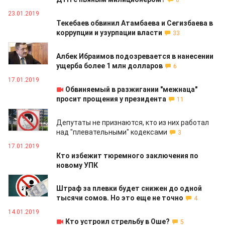
8
23.01.2019
Текебаев обвинил Атамбаева и Сегизбаева в
коррупции и узурпации власти
33
18.01.2019
Албек Ибраимов подозревается в нанесении
ущерба более 1 млн долларов
6
17.01.2019
Обвиняемый в разжигании "межнаца"
просит прощения у президента
11
17.01.2019
Депутаты не признаются, кто из них работал
над "плевательными" кодексами
3
17.01.2019
Кто избежит тюремного заключения по
новому УПК
15.01.2019
Штраф за плевки будет снижен до одной
тысячи сомов. Но это еще не точно
4
14.01.2019
Кто устроил стрельбу в Оше?
5