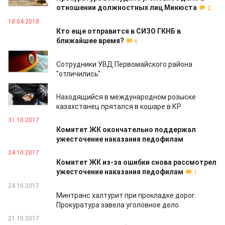
отношении должностных лиц Минюста
2
18.04.2018
Кто еще отправится в СИЗО ГКНБ в
ближайшее время?
6
11.04.2018
Сотрудники УВД Первомайского района
"отличились"
17.11.2017
Находящийся в международном розыске
казахстанец прятался в кошаре в КР
31.10.2017
Комитет ЖК окончательно поддержал
ужесточение наказания педофилам
24.10.2017
Комитет ЖК из-за ошибки снова рассмотрел
ужесточение наказания педофилам
1
24.10.2017
Минтранс халтурит при прокладке дорог.
Прокуратура завела уголовное дело
21.10.2017