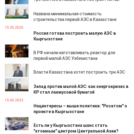
29.06.2025
Названа минимальная стоимость
строительства первой АЭС в Казахстане
15.05.2025
Россия готова построить малую АЭС в
Кыргызстане
14.05.2025
В РФ начали изготавливать реактор для
первой малой АЭС Узбекистана
20.07.2024
Власти Казахстана хотят построить три АЭС
30.06.2023
Запад против малой АЭС: как энергокризис в
КР стал лакмусовой бумагой
15.06.2023
Нацинтересы – выше политики: "Росатом" о
проекте в Кыргызстане
05.06.2023
Есть ли у Кыргызстана шанс стать
"атомным" центром Центральной Азии?