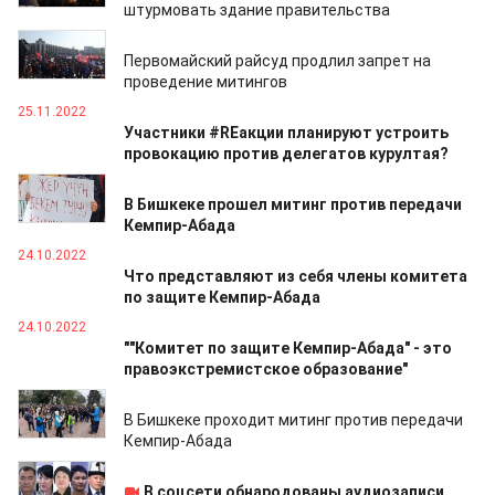
штурмовать здание правительства
02.12.2022
Первомайский райсуд продлил запрет на
проведение митингов
25.11.2022
Участники #REакции планируют устроить
провокацию против делегатов курултая?
15.11.2022
В Бишкеке прошел митинг против передачи
Кемпир-Абада
24.10.2022
Что представляют из себя члены комитета
по защите Кемпир-Абада
24.10.2022
""Комитет по защите Кемпир-Абада" - это
правоэкстремистское образование"
24.10.2022
В Бишкеке проходит митинг против передачи
Кемпир-Абада
23.10.2022
В соцсети обнародованы аудиозаписи