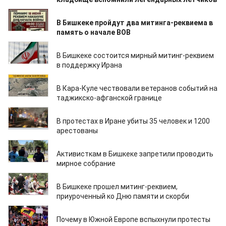
17.06.2026
В Бишкеке пройдут два митинга-реквиема в
память о начале ВОВ
02.03.2026
В Бишкеке состоится мирный митинг-реквием
в поддержку Ирана
27.02.2026
В Кара-Куле чествовали ветеранов событий на
таджикско-афганской границе
06.01.2026
В протестах в Иране убиты 35 человек и 1200
арестованы
17.07.2025
Активисткам в Бишкеке запретили проводить
мирное собрание
21.06.2025
В Бишкеке прошел митинг-реквием,
приуроченный ко Дню памяти и скорби
18.06.2025
Почему в Южной Европе вспыхнули протесты