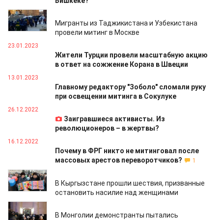
Бишкеке?
24.02.2023
Мигранты из Таджикистана и Узбекистана
провели митинг в Москве
23.01.2023
Жители Турции провели масштабную акцию
в ответ на сожжение Корана в Швеции
13.01.2023
Главному редактору "Зоболо" сломали руку
при освещении митинга в Сокулуке
26.12.2022
Заигравшиеся активисты. Из
революционеров – в жертвы?
16.12.2022
Почему в ФРГ никто не митинговал после
массовых арестов переворотчиков?
1
10.12.2022
В Кыргызстане прошли шествия, призванные
остановить насилие над женщинами
06.12.2022
В Монголии демонстранты пытались