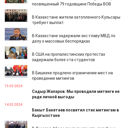
посвященный 79 годовщине Победы ВОВ
04.05.2024
В Казахстане жители затопленного Кульсары
требуют выплат
01.05.2024
В Казахстане задержали экс-главу МВД по
делу о массовых беспорядках
28.04.2024
В США на пропалестинских протестах
задержали более ста студентов
02.04.2024
В Бишкеке продлено ограничение мест на
проведение митингов
19.03.2024
Садыр Жапаров: Мы проводили митинги не
ради личной выгоды
14.03.2024
Бакыт Бакетаев посвятил стих митингам в
Кыргызстане
15.02.2024