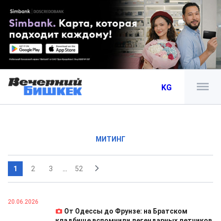
KG
МИТИНГ
1
2
3
...
52
20.06.2026
От Одессы до Фрунзе: на Братском
кладбище вспомнили легендарных летчиков