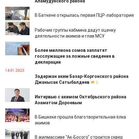
Аламудунского района
22.03.2023
В Баткене открылась первая ПЦР-лаборатория
19.01.2023
Рабочие группы кабмина дадут оценку
деятельности акимов и глав МСУ
19.01.2023
Более миллиона сомов заплатят
госслужащие за ложные сведения в
декларации
14.01.2023
Задержан аким Базар-Коргонского района
Джанысак Сатыбалдиев
2
31.12.2022
Интервью с акимом Октябрьского района
Азаматом Дороевым
27.12.2022
В Бишкеке прошла благотворительная ёлка
акимов
30.11.2022
В жилмассиве "Ак-Босого" строится сквер