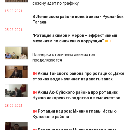
сезону идет по графику
15.09.2021
В Ленинском районе новый аким - Русланбек
Тагаев
05.08.2021
"Ротация акимов и мэров – эффективный
механизм по снижению коррупции"
1
04.08.2021
Планёрки столичных акимиатов
продолжаются
28.05.2021
Аким Тонского района про ротацию: Даже
стоячая вода начинает издавать запах
28.05.2021
Аким Ак-Суйского района про ротацию:
Нужно искоренять родство и землячество
28.05.2021
Ротация кадров: Мнение главы Иссык-
Кульского района
28.05.2021