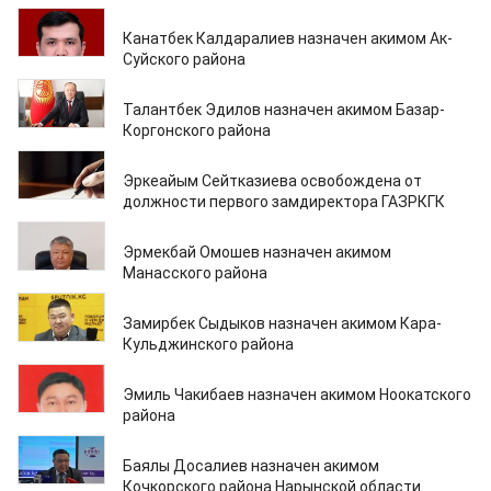
07.04.2025
Канатбек Калдаралиев назначен акимом Ак-
Суйского района
28.03.2025
Талантбек Эдилов назначен акимом Базар-
Коргонского района
19.03.2025
Эркеайым Сейтказиева освобождена от
должности первого замдиректора ГАЗРКГК
19.03.2025
Эрмекбай Омошев назначен акимом
Манасского района
07.03.2025
Замирбек Сыдыков назначен акимом Кара-
Кульджинского района
05.03.2025
Эмиль Чакибаев назначен акимом Ноокатского
района
30.10.2024
Баялы Досалиев назначен акимом
Кочкорского района Нарынской области