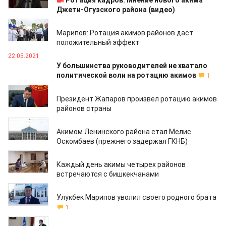
Ротация кадров: Мнение нового акима
Джети-Огузского района (видео)
23.05.2021
Марипов: Ротация акимов районов даст
положительный эффект
22.05.2021
У большинства руководителей не хватало
политической воли на ротацию акимов
1
22.05.2021
Президент Жапаров произвел ротацию акимов
районов страны
29.03.2021
Акимом Ленинского района стал Мелис
Оскомбаев (прежнего задержал ГКНБ)
22.02.2021
Каждый день акимы четырех районов
встречаются с бишкекчанами
04.02.2021
Улукбек Марипов уволил своего родного брата
1
25.11.2020