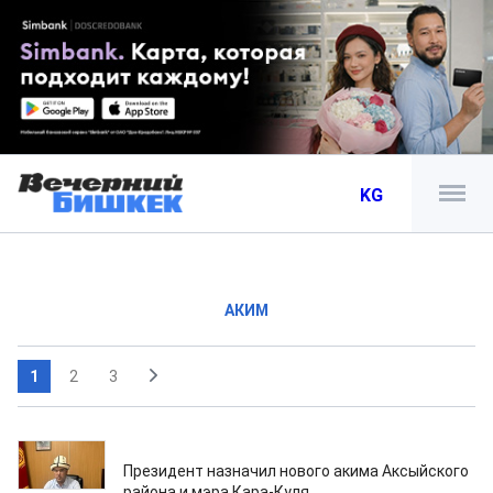
KG
АКИМ
1
2
3
19.06.2026
Президент назначил нового акима Аксыйского
района и мэра Кара-Куля