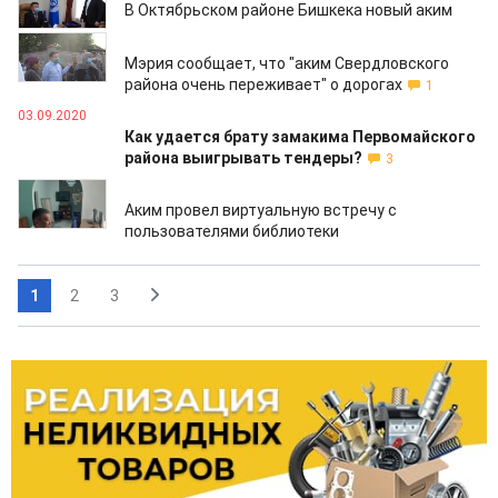
В Октябрьском районе Бишкека новый аким
30.09.2020
Мэрия сообщает, что "аким Свердловского
района очень переживает" о дорогах
1
03.09.2020
Как удается брату замакима Первомайского
района выигрывать тендеры?
3
03.06.2020
Аким провел виртуальную встречу с
пользователями библиотеки
1
2
3