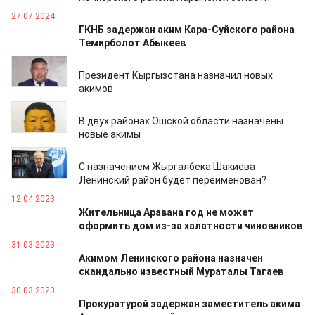
27.07.2024
ГКНБ задержан аким Кара-Суйского района
Темирболот Абыкеев
26.08.2023
Президент Кыргызстана назначил новых
акимов
24.08.2023
В двух районах Ошской области назначены
новые акимы
18.07.2023
С назначением Жыргалбека Шакиева
Ленинский район будет переименован?
12.04.2023
Жительница Аравана год не может
оформить дом из-за халатности чиновников
31.03.2023
Акимом Ленинского района назначен
скандально известный Мураталы Тагаев
30.03.2023
Прокуратурой задержан заместитель акима