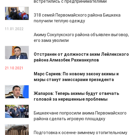
встретились с предпринимателями
22.01.2022
318 семей Первомайского района Бишкека
получили теплую одежду
11.01.2022
Акиму Сокулукского района объявлен выговор,
его зама уволили
27.10.2021
Отстранен от должности аким Лейлекского
района Алмазбек Рахманкулов
21.10.2021
Марс Сариев: По новому закону акимы и
мэры станут эмиссарами президента
21.10.2021
Жапаров: Теперь акимы будут отвечать
головой за нерешенные проблемы
18.10.2021
Бишкекчане попросили акима Первомайского
района сделать игровую площадку
28.09.2021
Подготовка к осенне-зимнему отопительному