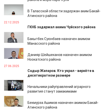
23.01.2026
В Таласской области задержан аким Бакай-
Атинского района
22.12.2025
ГКНБ задержал акима Чуйского района
21.11.2025
Бакытбек Суюнбаев назначен акимом
Манасского района
21.11.2025
Данияр Шейшеканов назначен акимом
Ноокатского района
27.06.2025
Садыр Жапаров: Кто украл - вернёте в
десятикратном размере
16.06.2025
Начальники райуправлений аграрного
развития станут замакимами
02.06.2025
Бекмурза Ашимов назначен акимом Бакай-
Атинского района