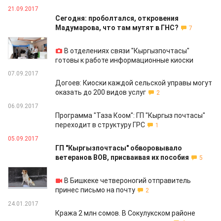
21.09.2017
Сегодня: проболтался, откровения
Мадумарова, что там мутят в ГНС?
7
14.09.2017
В отделениях связи "Кыргызпочтасы"
готовы к работе информационные киоски
07.09.2017
Догоев: Киоски каждой сельской управы могут
оказать до 200 видов услуг
2
06.09.2017
Программа "Таза Коом": ГП "Кыргыз почтасы"
переходит в структуру ГРС
1
05.09.2017
ГП "Кыргызпочтасы" обворовывало
ветеранов ВОВ, присваивая их пособия
5
27.04.2017
В Бишкеке четвероногий отправитель
принес письмо на почту
2
24.01.2017
Кража 2 млн сомов. В Сокулукском районе