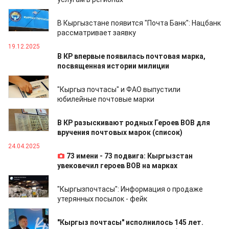
08.01.2026
В Кыргызстане появится "Почта Банк": Нацбанк
рассматривает заявку
19.12.2025
В КР впервые появилась почтовая марка,
посвященная истории милиции
17.10.2025
"Кыргыз почтасы" и ФАО выпустили
юбилейные почтовые марки
15.05.2025
В КР разыскивают родных Героев ВОВ для
вручения почтовых марок (список)
24.04.2025
73 имени - 73 подвига: Кыргызстан
увековечил героев ВОВ на марках
25.02.2025
"Кыргызпочтасы": Информация о продаже
утерянных посылок - фейк
12.10.2024
"Кыргыз почтасы" исполнилось 145 лет.