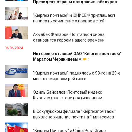
Президент страны поздравил юбиляров
24.08.2024
"Кыргыз почтасы" и ЮНИСЕФ приглашают
написать сочинение о правах детей
26.07.2024
Акылбек Жапаров: Почтальон снова
становится героем нашего времени
06.06.2024
Интервью с главой ОАО "Кыргыз почтасы"
Маратом Черикчиевым
1
25.05.2024
"Кыргыз почтасы" поднялось с 98-го на 29-е
место в мировом рейтинге
01.12.2023
Эдиль Байсалов: Почтовый индекс
Кыргызстана станет пятизначным
07.12.2022
В Сокулукском филиале "Кыргызпочтасы"
выявлено хищение почти на 1 млн сомов
28.04.2022
"Кыргыз Почтасы" и China Post Group