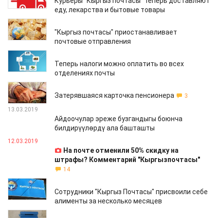
Курьеры "Кыргыз почтасы" теперь доставляют
еду, лекарства и бытовые товары
18.03.2020
"Кыргыз почтасы" приостанавливает
почтовые отправления
13.03.2020
Теперь налоги можно оплатить во всех
отделениях почты
24.10.2019
Затерявшаяся карточка пенсионера
3
13.03.2019
Айдоочулар эреже бузгандыгы боюнча
билдирүүлөрдү ала башташты
12.03.2019
На почте отменили 50% скидку на
штрафы? Комментарий "Кыргызпочтасы"
14
06.12.2018
Сотрудники "Кыргыз Почтасы" присвоили себе
алименты за несколько месяцев
20.09.2018