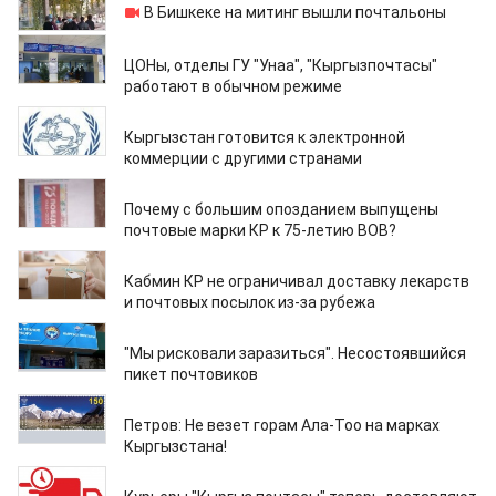
В Бишкеке на митинг вышли почтальоны
12.10.2020
ЦОНы, отделы ГУ "Унаа", "Кыргызпочтасы"
работают в обычном режиме
14.09.2020
Кыргызстан готовится к электронной
коммерции с другими странами
12.08.2020
Почему с большим опозданием выпущены
почтовые марки КР к 75-летию ВОВ?
13.07.2020
Кабмин КР не ограничивал доставку лекарств
и почтовых посылок из-за рубежа
18.06.2020
"Мы рисковали заразиться". Несостоявшийся
пикет почтовиков
04.04.2020
Петров: Не везет горам Ала-Тоо на марках
Кыргызстана!
03.04.2020