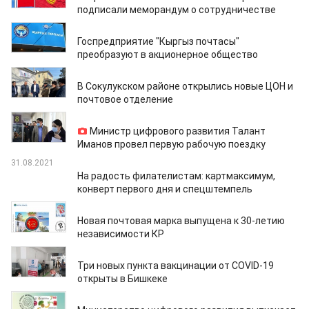
подписали меморандум о сотрудничестве
19.04.2022
Госпредприятие "Кыргыз почтасы"
преобразуют в акционерное общество
14.02.2022
В Сокулукском районе открылись новые ЦОН и
почтовое отделение
24.01.2022
Министр цифрового развития Талант
Иманов провел первую рабочую поездку
31.08.2021
На радость филателистам: картмаксимум,
конверт первого дня и спецштемпель
25.08.2021
Новая почтовая марка выпущена к 30-летию
независимости КР
19.08.2021
Три новых пункта вакцинации от COVID-19
открыты в Бишкеке
28.06.2021