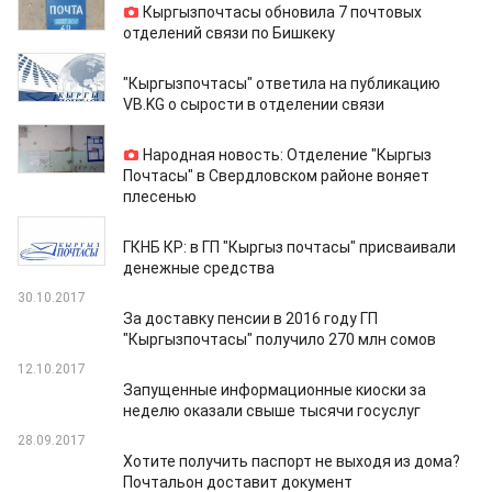
Кыргызпочтасы обновила 7 почтовых
отделений связи по Бишкеку
25.07.2018
"Кыргызпочтасы" ответила на публикацию
VB.KG о сырости в отделении связи
23.07.2018
Народная новость: Отделение "Кыргыз
Почтасы" в Свердловском районе воняет
плесенью
31.05.2018
ГКНБ КР: в ГП "Кыргыз почтасы" присваивали
денежные средства
30.10.2017
За доставку пенсии в 2016 году ГП
"Кыргызпочтасы" получило 270 млн сомов
12.10.2017
Запущенные информационные киоски за
неделю оказали свыше тысячи госуслуг
28.09.2017
Хотите получить паспорт не выходя из дома?
Почтальон доставит документ