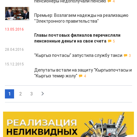
пенсионеры недополучали пенсию
4
05.08.2016
Премьер: Возлагаем надежды на реализацию
"Электронного правительства"
13.05.2016
Главы почтовых филиалов перечисляли
пенсионные деньги на свои счета
5
28.04.2016
"Кыргыз почтасы" запустила службу такси
3
15.12.2015
Депутаты встали на защиту "Кыргызпочтасы и
"Кыргыз темир жолу"
4
1
2
3