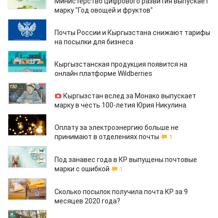
Министерство цифрового развития выпускает
марку "Год овощей и фруктов"
01.06.2021
Почты России и Кыргызстана снижают тарифы
на посылки для бизнеса
22.04.2021
Кыргызстанская продукция появится на
онлайн платформе Wildberries
15.04.2021
Кыргызстан вслед за Монако выпускает
марку в честь 100-летия Юрия Никулина
14.01.2021
Оплату за электроэнергию больше не
принимают в отделениях почты
1
25.12.2020
Под занавес года в КР выпущены почтовые
марки с ошибкой
1
13.11.2020
Сколько посылок получила почта КР за 9
месяцев 2020 года?
11.11.2020