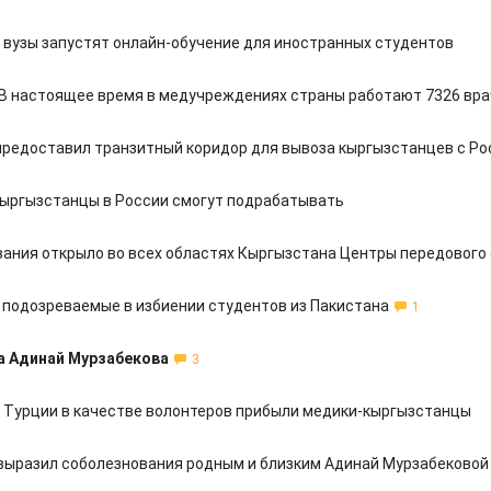
 вузы запустят онлайн-обучение для иностранных студентов
 В настоящее время в медучреждениях страны работают 7326 вр
предоставил транзитный коридор для вывоза кыргызстанцев с Ро
ыргызстанцы в России смогут подрабатывать
ания открыло во всех областях Кыргызстана Центры передового
подозреваемые в избиении студентов из Пакистана
1
а Адинай Мурзабекова
3
з Турции в качестве волонтеров прибыли медики-кыргызстанцы
выразил соболезнования родным и близким Адинай Мурзабековой