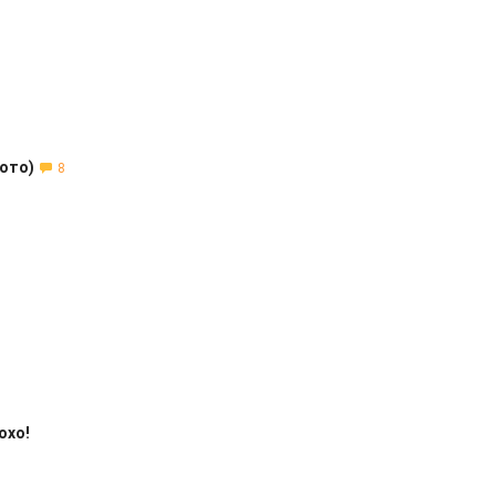
ото)
8
охо!