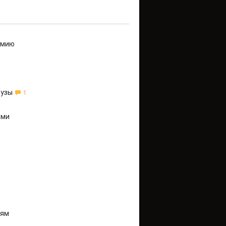
емию
вузы
1
ами
иям