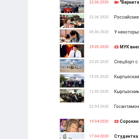
"Вернит
22.06.2020
Российские
22.06.2020
У некоторы
05.06.2020
МУК вне
29.05.2020
Спецборт с
23.05.2020
Кыргызская
15.05.2020
Кыргызским
12.05.2020
Госантимон
22.04.2020
Сорокина
19.04.2020
Студентка 
17.04.2020