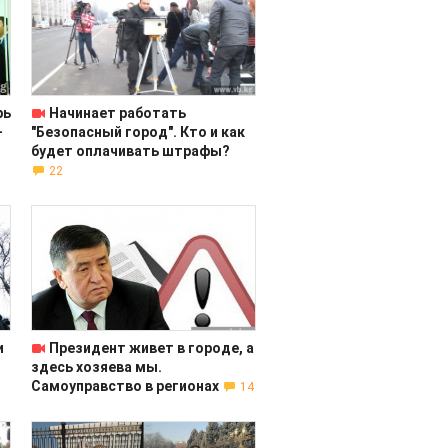
рь
Начинает работать
-
"Безопасный город". Кто и как
будет оплачивать штрафы?
22
и
Президент живет в городе, а
здесь хозяева мы.
Самоуправство в регионах
14