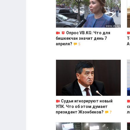
Опрос VB.KG: Что для
бишкекчан значит день 7
Т
апреля?
А
5
Судьи игнорируют новый
УПК. Что об этом думает
с
президент Жээнбеков?
л
7