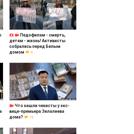
ю
Педофилам - смерть,
детям - жизнь! Активисты
собрались перед Белым
домом
4
Что нашли чекисты у экс-
а
вице-премьера Зилалиева
дома?
16