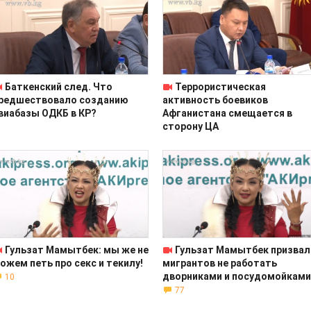
Баткенский след. Что
Террористическая
редшествовало созданию
активность боевиков
виабазы ОДКБ в КР?
Афганистана смещается в
сторону ЦА
Гульзат Мамытбек: мы же не
Гульзат Мамытбек призвал
ожем петь про секс и текилу!
мигрантов не работать
дворниками и посудомойками
10
77