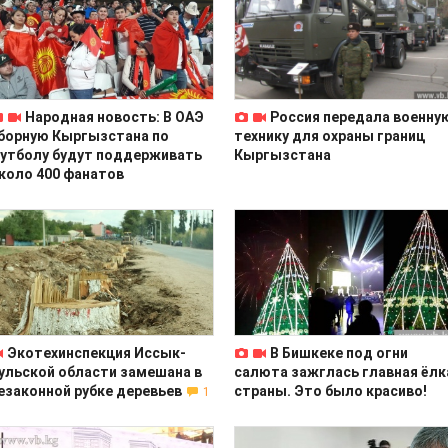
Народная новость: В ОАЭ
Россия передала военну
борную Кыргызстана по
технику для охраны границ
утболу будут поддерживать
Кыргызстана
коло 400 фанатов
Экотехинспекция Иссык-
В Бишкеке под огни
ульской области замешана в
салюта зажглась главная ёлк
езаконной рубке деревьев
страны. Это было красиво!
1