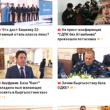
Что даст Бишкеку 22-
На пресс-конференции
тажный отель класса люкс?
"СДПК без Атамбаева"
произошла потасовка
5
9
Ануфриев: База "Кант"
Зачем Кыргызстану база
хладила пыл желающих
ОДКБ?
6
осеять в Кыргызстане хаос
13