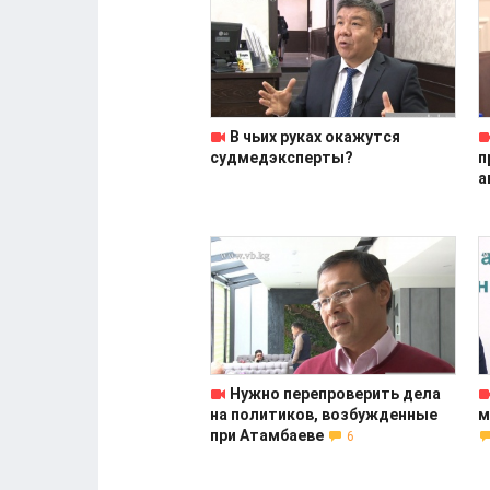
В чьих руках окажутся
судмедэксперты?
п
а
Нужно перепроверить дела
на политиков, возбужденные
м
при Атамбаеве
6