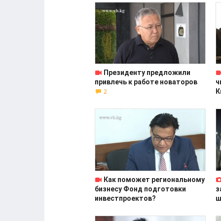
Президенту предложили
привлечь к работе новаторов
ч
К
2
Как поможет региональному
бизнесу Фонд подготовки
з
инвестпроектов?
ш