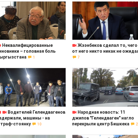
Неквалифицированные
Жээнбеков сделал то, чего
иновники – головная боль
от него никто никак не ожида
ыргызстана
1
7
Водителей Гелендвагенов
Народная новость: 11
адержали, машины - на
джипов "Гелендваген" нагло
траф-стоянку
перекрыли центр Бишкека
10
2