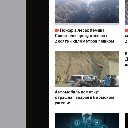
Пожар в лесах Кемина.
Спасатели преодолевают
м
десятки километров пешком
д
В
Д
п
Автомобиль всмятку:
страшная авария в Боомском
ущелье