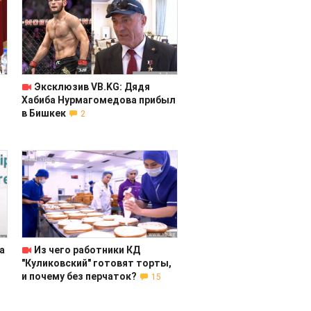
Эксклюзив VB.KG: Дядя
Хабиба Нурмагомедова прибыл
в Бишкек
2
а
Из чего работники КД
"Куликовский" готовят торты,
и почему без перчаток?
15