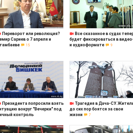
Переворот или революция?
Все сказанное в судах тепе
емир Сариев о 7 апреля и
будет фиксироваться в видео
тамбаеве
и аудиоформате
15
9
Президента попросили взять
Трагедия в Дача-СУ. Жител
итуацию вокруг "Вечерки" под
до сих пор боятся за свои
ичный контроль
жизни
7