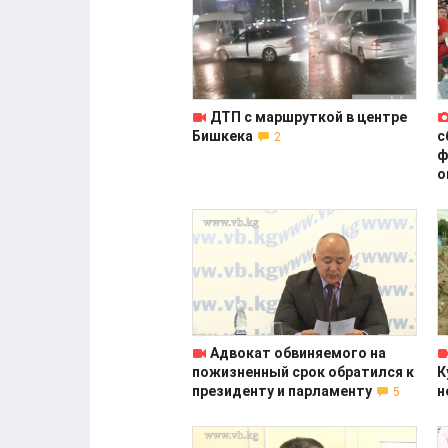
ДТП с маршруткой в центре
Бишкека
с
2
ф
о
Адвокат обвиняемого на
пожизненный срок обратился к
К
президенту и парламенту
н
5