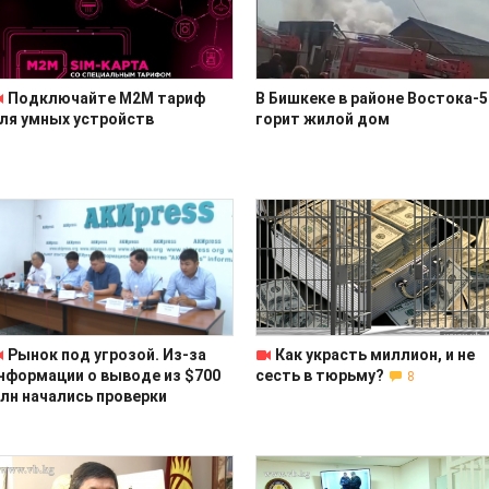
Подключайте M2M тариф
В Бишкеке в районе Востока-5
ля умных устройств
горит жилой дом
Рынок под угрозой. Из-за
Как украсть миллион, и не
нформации о выводе из $700
сесть в тюрьму?
8
лн начались проверки