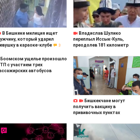
В Бишкеке милиция ищет
Владислав Шулико
ужчину, который ударил
переплыл Иссык-Куль,
евушку в караоке-клубе
преодолев 181 километр
3
 Боомском ущелье произошло
ТП с участием трех
ассажирских автобусов
Бишкекчане могут
получить вакцину в
прививочных пунктах