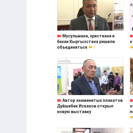
Мусульмане, христиане и
бахаи Кыргызстана решили
э
объединиться
1
Автор знаменитых плакатов
Дуйшебек Искаков открыл
о
новую выставку
п