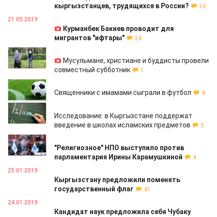
кыргызстанцев, трудящихся в России?
10
21.05.2019
Курманбек Бакиев проводит для
мигрантов "ифтары"
24
08.04.2019
Мусульмане, христиане и буддисты провели
совместный субботник
1
05.04.2019
Священники с имамами сыграли в футбол
4
04.03.2019
Исследование: в Кыргызстане поддержат
введение в школах исламских предметов
5
08.02.2019
"Религиозное" НПО выступило против
парламентария Ирины Карамушкиной
4
25.01.2019
Кыргызстану предложили поменять
государственный флаг
41
24.01.2019
Кандидат наук предложила себя Чубаку