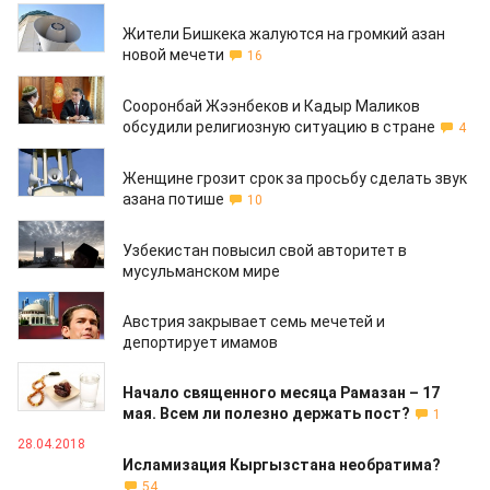
07.09.2018
Жители Бишкека жалуются на громкий азан
новой мечети
16
17.08.2018
Сооронбай Жээнбеков и Кадыр Маликов
обсудили религиозную ситуацию в стране
4
15.08.2018
Женщине грозит срок за просьбу сделать звук
азана потише
10
04.07.2018
Узбекистан повысил свой авторитет в
мусульманском мире
11.06.2018
Австрия закрывает семь мечетей и
депортирует имамов
15.05.2018
Начало священного месяца Рамазан – 17
мая. Всем ли полезно держать пост?
1
28.04.2018
Исламизация Кыргызстана необратима?
54