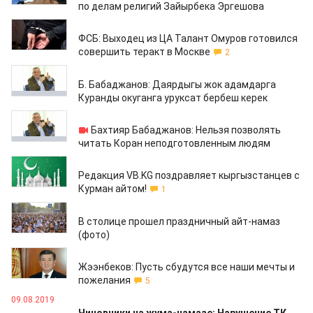
по делам религий Зайырбека Эргешова
05.11.2019
ФСБ: Выходец из ЦА Талант Омуров готовился
совершить теракт в Москве
2
05.09.2019
Б. Бабаджанов: Даярдыгы жок адамдарга
Куранды окуганга уруксат бербеш керек
04.09.2019
Бахтияр Бабаджанов: Нельзя позволять
читать Коран неподготовленным людям
11.08.2019
Редакция VB.KG поздравляет кыргызстанцев с
Курман айтом!
1
11.08.2019
В столице прошел праздничный айт-намаз
(фото)
11.08.2019
Жээнбеков: Пусть сбудутся все наши мечты и
пожелания
5
09.08.2019