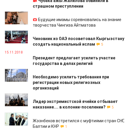
Чубака ажы Жалилова обвинили в
страшном преступлении
23.11.2018
Будущие имамы соревновались на знание
творчества Чингиза Айтматова
15.11.2018
Чиновник из ОАЭ посоветовал Кыргызстану
создать национальный ислам
5
15.11.2018
Президент предлагает усилить участие
государства в делах религий
15.11.2018
Необходимо усилить требования при
регистрации новых религиозных
организаций
01.10.2018
Лидер экстремистской ячейки отбывает
наказание.... в колонии-поселении?
5
14.09.2018
Жээнбеков встретился с муфтиями стран СНГ,
Балтии и КНР
1