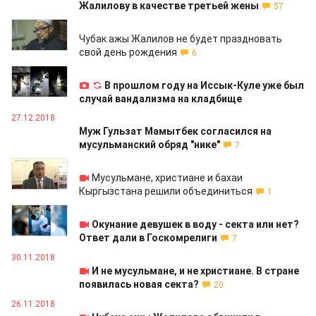
Жалилову в качестве третьей жены
57
21.01.2019
Чубак ажы Жалилов не будет праздновать
свой день рождения
6
12.01.2019
В прошлом году на Иссык-Куле уже был
случай вандализма на кладбище
27.12.2018
Муж Гульзат Мамытбек согласился на
мусульманский обряд "нике"
7
10.12.2018
Мусульмане, христиане и бахаи
Кыргызстана решили объединиться
1
04.12.2018
Окунание девушек в воду - секта или нет?
Ответ дали в Госкомрелиги
7
30.11.2018
И не мусульмане, и не христиане. В стране
появилась новая секта?
20
26.11.2018