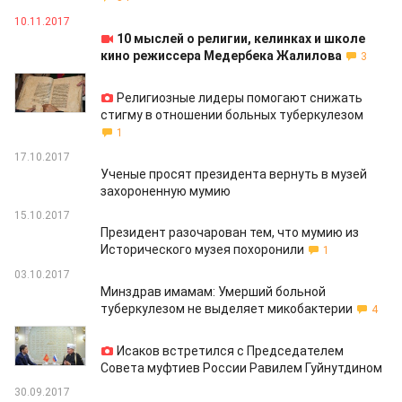
10.11.2017
10 мыслей о религии, келинках и школе
кино режиссера Медербека Жалилова
3
02.11.2017
Религиозные лидеры помогают снижать
стигму в отношении больных туберкулезом
1
17.10.2017
Ученые просят президента вернуть в музей
захороненную мумию
15.10.2017
Президент разочарован тем, что мумию из
Исторического музея похоронили
1
03.10.2017
Минздрав имамам: Умерший больной
туберкулезом не выделяет микобактерии
4
01.10.2017
Исаков встретился с Председателем
Совета муфтиев России Равилем Гуйнутдином
30.09.2017