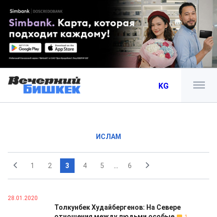
KG
ИСЛАМ
1
2
3
4
5
...
6
28.01.2020
Толкунбек Худайбергенов: На Севере
отношения между людьми особые