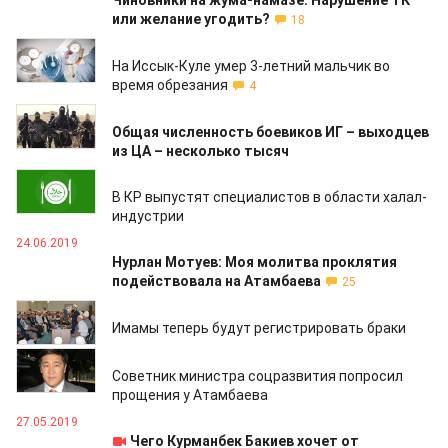
Чиновники на жума-намазе: Нарушение ТК
или желание угодить?
18
25.06.2019
На Иссык-Куле умер 3-летний мальчик во
время обрезания
4
25.06.2019
Общая численность боевиков ИГ – выходцев
из ЦА – несколько тысяч
25.06.2019
В КР выпустят специалистов в области халал-
индустрии
24.06.2019
Нурлан Мотуев: Моя молитва проклятия
подействовала на Атамбаева
25
12.06.2019
Имамы теперь будут регистрировать браки
28.05.2019
Советник министра соцразвития попросил
прощения у Атамбаева
27.05.2019
Чего Курманбек Бакиев хочет от