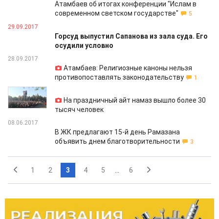
Атамбаев об итогах конференции "Ислам в
современном светском государстве"
5
29.09.2017
Горсуд выпустил Сапанова из зала суда. Его
осудили условно
28.09.2017
Атамбаев: Религиозные каноны нельзя
противопоставлять законодательству
1
01.09.2017
На праздничный айт намаз вышло более 30
тысяч человек
08.06.2017
В ЖК предлагают 15-й день Рамазана
объявить днем благотворительности
3
1
2
3
4
5
...
6