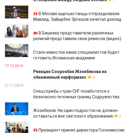
1
27.01.2020
В Москве кыргызстанцы отпраздновали
Мавлид. Зайырбек Эргешов зачитал доклад
17.12.2019
В Бишкеке представители различных
религий представили свои ремесла (видео)
17.12.2019
Стало известно каких специалистов будет
готовить Исламская академия
17.12.2019
Реакция Сооронбая Жээнбекова на
обнаженный перформанс
4
21.11.2019
Спецслужбы стран СНГ позаботятся о
безопасности южных границ Содружества
21.11.2019
Жээнбеков: Ни один подросток не должен
оставаться вне светского образования
2
20.11.2019
Президент принял директора Госкомиссии