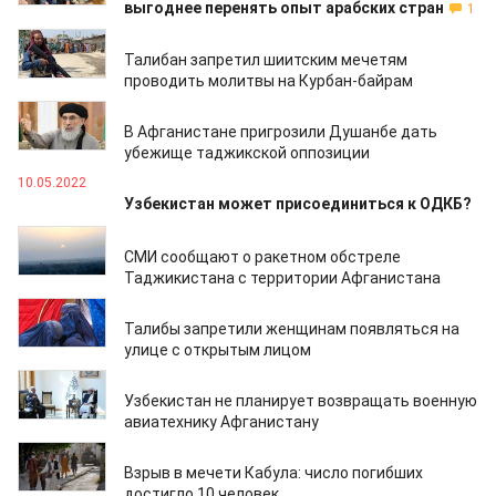
выгоднее перенять опыт арабских стран
1
11.05.2022
Талибан запретил шиитским мечетям
проводить молитвы на Курбан-байрам
11.05.2022
В Афганистане пригрозили Душанбе дать
убежище таджикской оппозиции
10.05.2022
Узбекистан может присоединиться к ОДКБ?
08.05.2022
СМИ сообщают о ракетном обстреле
Таджикистана с территории Афганистана
08.05.2022
Талибы запретили женщинам появляться на
улице с открытым лицом
03.05.2022
Узбекистан не планирует возвращать военную
авиатехнику Афганистану
03.05.2022
Взрыв в мечети Кабула: число погибших
достигло 10 человек