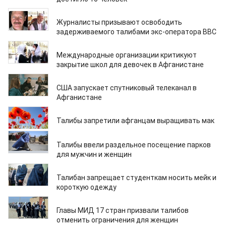
18.04.2022
Журналисты призывают освободить
задерживаемого талибами экс-оператора BBC
11.04.2022
Международные организации критикуют
закрытие школ для девочек в Афганистане
04.04.2022
США запускает спутниковый телеканал в
Афганистане
03.04.2022
Талибы запретили афганцам выращивать мак
27.03.2022
Талибы ввели раздельное посещение парков
для мужчин и женщин
22.03.2022
Талибан запрещает студенткам носить мейк и
короткую одежду
14.03.2022
Главы МИД 17 стран призвали талибов
отменить ограничения для женщин