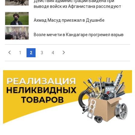
Действия администрации Байдена при
выводе войск из Афганистана расследуют
16.10.2021
Ахмад Масуд приезжал в Душанбе
15.10.2021
Возле мечети в Кандагаре прогремел взрыв
1
2
3
4