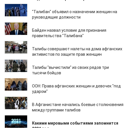
02.02.2022
"Талибан" объявил о назначении женщин на
руководящие должности
31.01.2022
Байден назвал условие для признания
правительства "Талибана"
25.01.2022
Талибы совершают налеты на дома афганских
активистов по защите прав женщин
19.01.2022
Талибы "вычистили" из своих рядов три
тысячи бойцов
18.01.2022
ООН: Права афганских женщин и девочек "под
ударом"
14.01.2022
В Афганистане начались боевые столкновения
между группами талибов
06.01.2022
Какими мировыми событиями запомнится