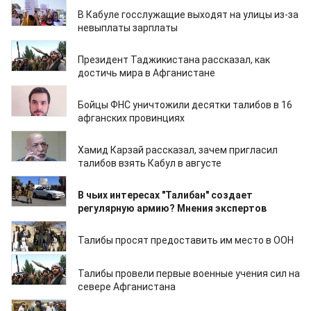
22.12.2021
В Кабуле госслужащие выходят на улицы из-за
невыплаты зарплаты
22.12.2021
Президент Таджикистана рассказал, как
достичь мира в Афганистане
17.12.2021
Бойцы ФНС уничтожили десятки талибов в 16
афганских провинциях
17.12.2021
Хамид Карзай рассказал, зачем пригласил
талибов взять Кабул в августе
14.12.2021
В чьих интересах "Талибан" создает
регулярную армию? Мнения экспертов
07.12.2021
Талибы просят предоставить им место в ООН
30.11.2021
Талибы провели первые военные учения сил на
севере Афганистана
23.11.2021