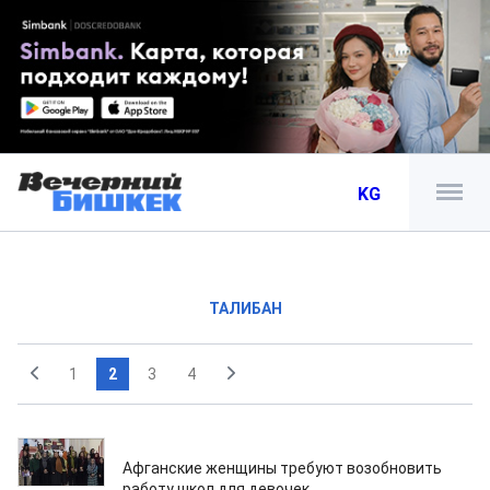
KG
ТАЛИБАН
1
2
3
4
06.07.2022
Афганские женщины требуют возобновить
работу школ для девочек