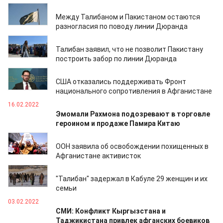
03.03.2022
Между Талибаном и Пакистаном остаются
разногласия по поводу линии Дюранда
18.02.2022
Талибан заявил, что не позволит Пакистану
построить забор по линии Дюранда
17.02.2022
США отказались поддерживать Фронт
национального сопротивления в Афганистане
16.02.2022
Эмомали Рахмона подозревают в торговле
героином и продаже Памира Китаю
14.02.2022
ООН заявила об освобождении похищенных в
Афганистане активисток
13.02.2022
"Талибан" задержал в Кабуле 29 женщин и их
семьи
03.02.2022
СМИ: Конфликт Кыргызстана и
Таджикистана привлек афганских боевиков