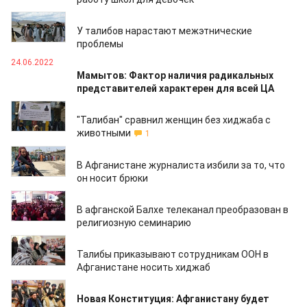
29.06.2022
У талибов нарастают межэтнические
проблемы
24.06.2022
Мамытов: Фактор наличия радикальных
представителей характерен для всей ЦА
20.06.2022
"Талибан" сравнил женщин без хиджаба с
животными
1
17.06.2022
В Афганистане журналиста избили за то, что
он носит брюки
06.06.2022
В афганской Балхе телеканал преобразован в
религиозную семинарию
20.05.2022
Талибы приказывают сотрудникам ООН в
Афганистане носить хиджаб
16.05.2022
Новая Конституция: Афганистану будет