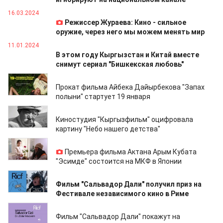
16.03.2024
Режиссер Жураева: Кино - сильное
оружие, через него мы можем менять мир
11.01.2024
В этом году Кыргызстан и Китай вместе
снимут сериал "Бишкекская любовь"
30.12.2022
Прокат фильма Айбека Дайырбекова "Запах
полыни" стартует 19 января
15.12.2022
Киностудия "Кыргызфильм" оцифровала
картину "Небо нашего детства"
22.09.2022
Премьера фильма Актана Арым Кубата
"Эсимде" состоится на МКФ в Японии
22.09.2022
Фильм "Сальвадор Дали" получил приз на
Фестивале независимого кино в Риме
15.09.2022
Фильм "Сальвадор Дали" покажут на