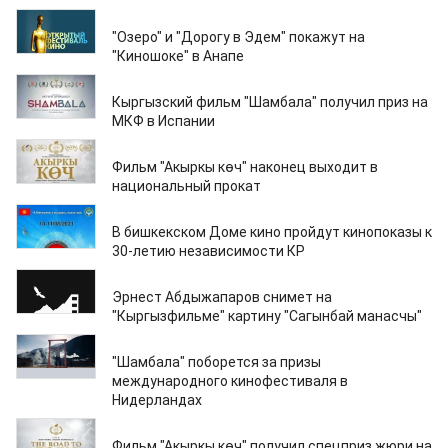
31.08.2021
"Озеро" и "Дорогу в Эдем" покажут на
"Киношоке" в Анапе
25.08.2021
Кыргызский фильм "Шамбала" получил приз на
МКФ в Испании
20.08.2021
Фильм "Акыркы көч" наконец выходит в
национальный прокат
09.08.2021
В бишкекском Доме кино пройдут кинопоказы к
30-летию независимости КР
28.07.2021
Эрнест Абдыжапаров снимет на
"Кыргызфильме" картину "Сагынбай манасчы"
27.07.2021
"Шамбала" поборется за призы
международного кинофестиваля в
Нидерландах
16.07.2021
Фильм "Акыркы көч" получил спецприз жюри на