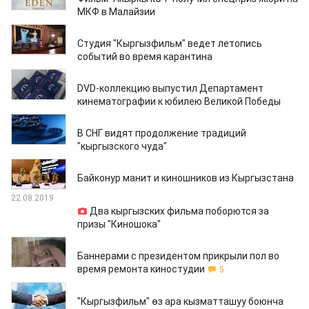
МКФ в Малайзии
17.04.2020
Студия "Кыргызфильм" ведет летопись
событий во время карантина
15.04.2020
DVD-коллекцию выпустил Департамент
кинематографии к юбилею Великой Победы
16.01.2020
В СНГ видят продолжение традиций
"кыргызского чуда"
04.09.2019
Байконур манит и киношников из Кыргызстана
22.08.2019
Два кыргызских фильма поборются за
призы "Киношока"
25.07.2019
Баннерами с президентом прикрыли пол во
время ремонта киностудии
5
02.07.2019
"Кыргызфильм" өз ара кызматташуу боюнча