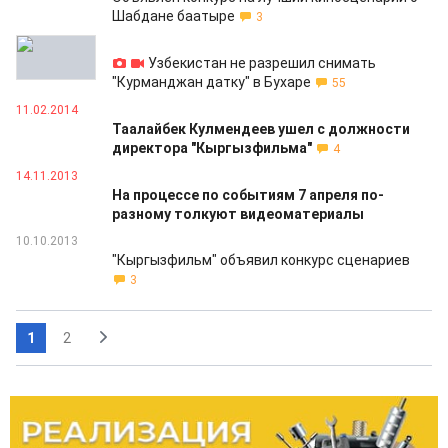
Шабдане баатыре
3
03.06.2014
Узбекистан не разрешил снимать
"Курманджан датку" в Бухаре
55
11.02.2014
Таалайбек Кулмендеев ушел с должности
директора "Кыргызфильма"
4
14.11.2013
На процессе по событиям 7 апреля по-
разному толкуют видеоматериалы
10.10.2013
"Кыргызфильм" объявил конкурс сценариев
3
1
2