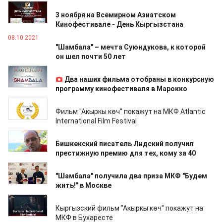
02.11.2021
3 ноября на Всемирном Азиатском
Кинофестивале - День Кыргызстана
08.10.2021
"Шамбала" – мечта Суюндукова, к которой
он шел почти 50 лет
29.09.2021
Два наших фильма отобраны в конкурсную
программу кинофестиваля в Марокко
09.09.2021
Фильм "Акыркы көч" покажут на МКФ Atlantic
International Film Festival
09.09.2021
Бишкекский писатель Лидский получил
престижную премию для тех, кому за 40
06.09.2021
"Шамбала" получила два приза МКФ "Будем
жить!" в Москве
02.09.2021
Кыргызский фильм "Акыркы көч" покажут на
МКФ в Бухаресте