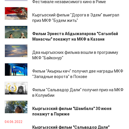
Фестивале независимого кино в Риме
29.08.2022
Кыргызский фильм "Дорога в Эдем" выиграл
приз МКФ "Будем жить"
23.08.2022
Фильм Эрнеста Абдыжапарова "Сагынбай
Манасчы" покажут на МКФ в Казани
12.08.2022
Два кыргызских фильма вошли в программу
МКФ "Байконур"
14.07.2022
Фильм "Акыркы көч" получил две награды МКФ
"Западные ворота" в Пскове
04.07.2022
Фильм "Сальвадор Дали" получил приз на МКФ
в Колумбии
28.06.2022
Кыргызский фильм "Шамбала" 30 июня
покажут в Париже
04.06.2022
Кыргызский фильм "Сальвадор Дали"