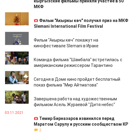
кыргызские фильмы приняли участие в 50
МКФ
24.12.2021
Фильм "Акыркы көч" получил приз на МКФ
Slemani International Film Festival
18.12.2021
Фильм "Акыркы көч" покажут на
кинофестивале Slemani в Ираке
12.12.2021
Команда фильма "Шамбала" встретилась с
американским режиссером Тарантино
10.12.2021
Сегодня в Доме кино пройдет бесплатный
показ фильма "Мир Айтматова"
03.12.2021
Завершена работа над художественным
фильмом Асель Жураевой "Дитя небес"
03.11.2021
Темир Бирназаров извинился перед
Маратом Сарулу и русским сообществом КР
2