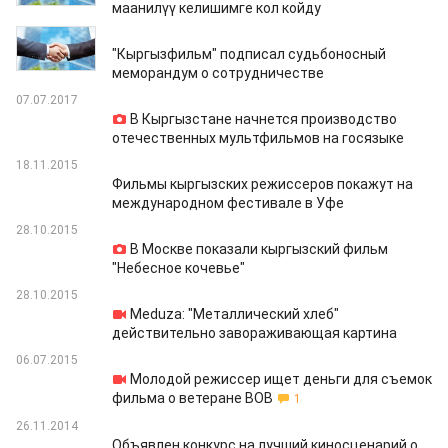
маанилүү келишимге кол койду
02.07.2019
"Кыргызфильм" подписал судьбоносный
меморандум о сотрудничестве
07.07.2017
В Кыргызстане начнется производство
отечественных мультфильмов на госязыке
18.11.2015
Фильмы кыргызских режиссеров покажут на
международном фестивале в Уфе
28.10.2015
В Москве показали кыргызский фильм
"Небесное кочевье"
28.10.2015
Meduza: "Металлический хлеб"
действительно завораживающая картина
06.07.2015
Молодой режиссер ищет деньги для съемок
фильма о ветеране ВОВ
1
26.11.2014
Объявлен конкурс на лучший киносценарий о