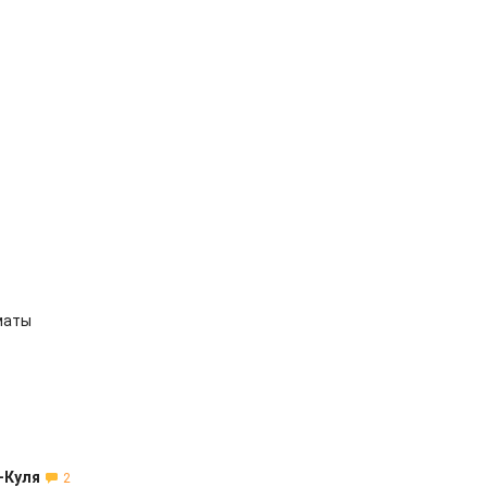
маты
-Куля
2