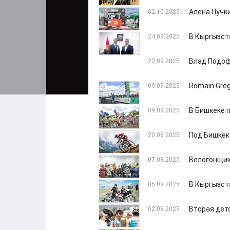
Алена Пучк
02.10.2025
В Кыргызст
24.09.2025
Влад Подоф
22.09.2025
Romain Grég
09.09.2025
В Бишкеке 
09.09.2025
Под Бишкек
20.08.2025
Велогонщик
07.08.2025
В Кыргызст
05.08.2025
Вторая дет
02.08.2025