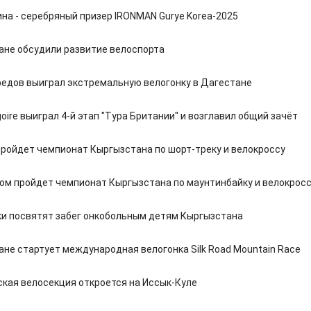
ина - серебряный призер IRONMAN Gurye Korea-2025
ане обсудили развитие велоспорта
едов выиграл экстремальную велогонку в Дагестане
oire выиграл 4-й этап "Тура Британии" и возглавил общий зачёт
пройдет чемпионат Кыргызстана по шорт-треку и велокроссу
ом пройдет чемпионат Кыргызстана по маунтинбайку и велокрос
и посвятят забег онкобольным детям Кыргызстана
ане стартует международная велогонка Silk Road Mountain Race
ская велосекция откроется на Иссык-Куле