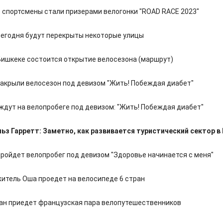
 спортсмены стали призерами велогонки "ROAD RACE 2023"
сегодня будут перекрыты некоторые улицы
 Бишкеке состоится открытие велосезона (маршрут)
закрыли велосезон под девизом "Жить! Побеждая диабет"
ждут на велопробеге под девизом: "Жить! Побеждая диабет"
ьз Гарретт: Заметно, как развивается туристический сектор в
пройдет велопробег под девизом "Здоровье начинается с меня"
житель Оша проедет на велосипеде 6 стран
ан приедет французская пара велопутешественников