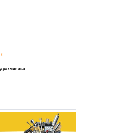
3
бдрахманова