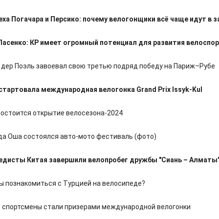
еха Погачара и Персико: почему велогонщики всё чаще идут в з
асенко: КР имеет огромный потенциал для развития велоспо
 дер Поэль завоевал свою третью подряд победу на Париж–Рубе
стартовала международная велогонка Grand Prix Issyk-Kul
состоится открытие велосезона-2024
да Оша состоялся авто-мото фестиваль (фото)
едисты Китая завершили велопробег дружбы "Сиань – Алматы
вы познакомиться с Турцией на велосипеде?
 спортсмены стали призерами международной велогонки