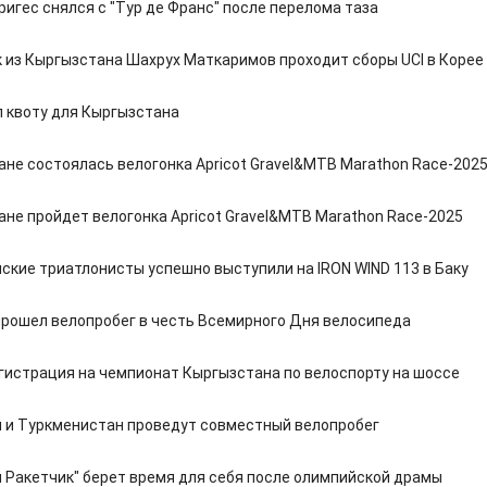
игес снялся с "Тур де Франс" после перелома таза
 из Кыргызстана Шахрух Маткаримов проходит сборы UCI в Корее
л квоту для Кыргызстана
ане состоялась велогонка Apricot Gravel&MTB Marathon Race-202
ане пройдет велогонка Apricot Gravel&MTB Marathon Race-2025
ские триатлонисты успешно выступили на IRON WIND 113 в Баку
прошел велопробег в честь Всемирного Дня велосипеда
гистрация на чемпионат Кыргызстана по велоспорту на шоссе
 и Туркменистан проведут совместный велопробег
 Ракетчик" берет время для себя после олимпийской драмы