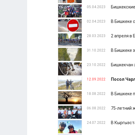
Бишкекские
05.04.2023
В Бишкеке 
02.04.2023
2 апреля в
28.03.2023
В Бишкеке 
31.10.2022
Бишкекчан 
23.10.2022
Посол Чарл
12.09.2022
В Бишкеке 
18.08.2022
75-летний 
06.08.2022
В Кыргызст
24.07.2022