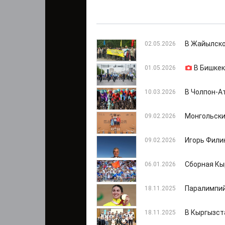
В Жайылско
02.05.2026
В Бишкек
01.05.2026
В Чолпон-А
10.03.2026
Монгольски
09.02.2026
Игорь Фили
09.02.2026
Сборная Кы
06.01.2026
Паралимпий
18.11.2025
В Кыргызст
18.11.2025