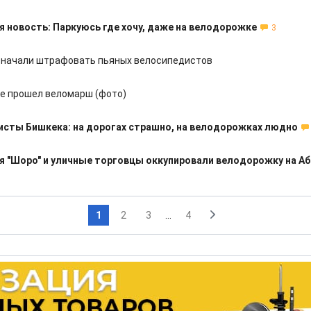
 новость: Паркуюсь где хочу, даже на велодорожке
3
 начали штрафовать пьяных велосипедистов
е прошел веломарш (фото)
сты Бишкека: на дорогах страшно, на велодорожках людно
я "Шоро" и уличные торговцы оккупировали велодорожку на А
1
2
3
...
4