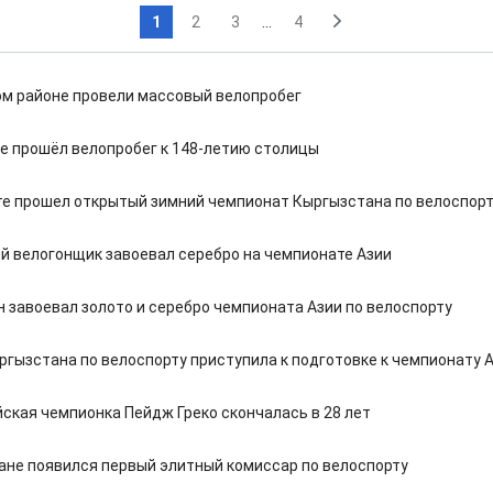
1
2
3
...
4
м районе провели массовый велопробег
е прошёл велопробег к 148-летию столицы
те прошел открытый зимний чемпионат Кыргызстана по велоспор
й велогонщик завоевал серебро на чемпионате Азии
н завоевал золото и серебро чемпионата Азии по велоспорту
ргызстана по велоспорту приступила к подготовке к чемпионату 
ская чемпионка Пейдж Греко скончалась в 28 лет
ане появился первый элитный комиссар по велоспорту