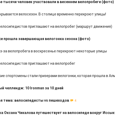
е тысячи человек участвовали в весеннем велопробеге (фото)
ткрывается велосезон. В столице временно перекроют улицы!
велосипедистов приглашают на велопробег (маршрут движения)
ке прошла завершающая велогонка сезона (фото)
из-за велопробега в воскресенье перекроют некоторые улицы
велосипедистов приглашают на велопробег
ие спортсмены стали призерами велогонки, которая прошла в Ал
й челлендж: 10 Ironman за 10 дней
я тема: велосипедисты vs пешеходов
4
а Оксана Чикалова путешествует на велосипеде вокруг Иссык