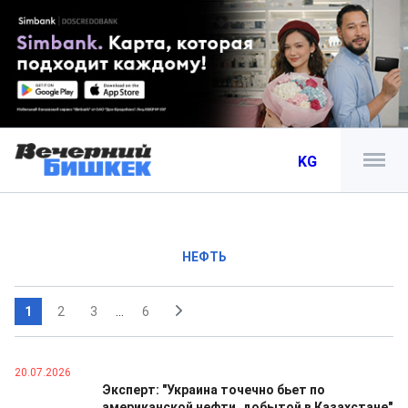
KG
НЕФТЬ
1
2
3
...
6
20.07.2026
Эксперт: "Украина точечно бьет по
американской нефти, добытой в Казахстане"