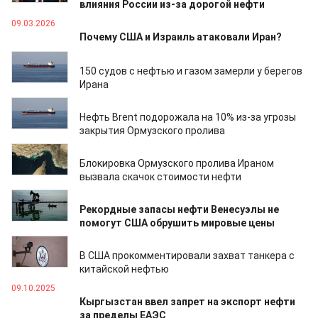
влияния России из-за дорогой нефти
09.03.2026
Почему США и Израиль атаковали Иран?
02.03.2026
150 судов с нефтью и газом замерли у берегов
Ирана
02.03.2026
Нефть Brent подорожала на 10% из-за угрозы
закрытия Ормузского пролива
19.02.2026
Блокировка Ормузского пролива Ираном
вызвала скачок стоимости нефти
12.01.2026
Рекордные запасы нефти Венесуэлы не
помогут США обрушить мировые цены
22.12.2025
В США прокомментировали захват танкера с
китайской нефтью
09.10.2025
Кыргызстан ввел запрет на экспорт нефти
за пределы ЕАЭС