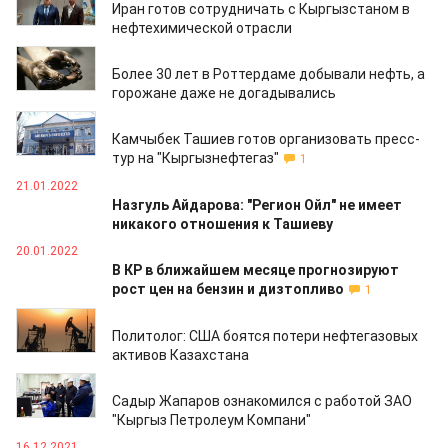
Иран готов сотрудничать с Кыргызстаном в
нефтехимической отрасли
30.01.2022
Более 30 лет в Роттердаме добывали нефть, а
горожане даже не догадывались
23.01.2022
Камчыбек Ташиев готов организовать пресс-
тур на "Кыргызнефтегаз"
1
21.01.2022
Назгуль Айдарова: "Регион Ойл" не имеет
никакого отношения к Ташиеву
20.01.2022
В КР в ближайшем месяце прогнозируют
рост цен на бензин и дизтопливо
1
09.01.2022
Политолог: США боятся потери нефтегазовых
активов Казахстана
19.12.2021
Садыр Жапаров ознакомился с работой ЗАО
"Кыргыз Петролеум Компани"
16.12.2021