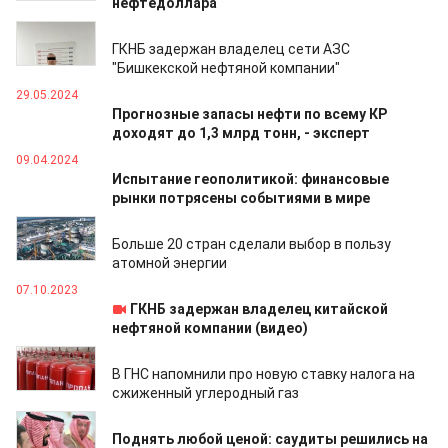
нефтедоллара
07.06.2024
ГКНБ задержан владелец сети АЗС
"Бишкекской нефтяной компании"
29.05.2024
Прогнозные запасы нефти по всему КР
доходят до 1,3 млрд тонн, - эксперт
09.04.2024
Испытание геополитикой: финансовые
рынки потрясены событиями в мире
06.12.2023
Больше 20 стран сделали выбор в пользу
атомной энергии
07.10.2023
ГКНБ задержан владелец китайской
нефтяной компании (видео)
30.06.2023
В ГНС напомнили про новую ставку налога на
сжиженный углеродный газ
19.06.2023
Поднять любой ценой: саудиты решились на