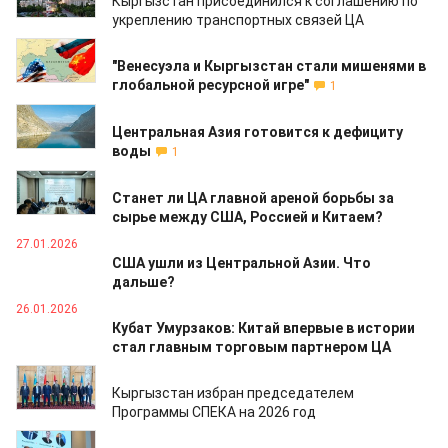
Кыргызстан присоединился к соглашению по
укреплению транспортных связей ЦА
05.02.2026
"Венесуэла и Кыргызстан стали мишенями в
глобальной ресурсной игре"
1
04.02.2026
Центральная Азия готовится к дефициту
воды
1
04.02.2026
Станет ли ЦА главной ареной борьбы за
сырье между США, Россией и Китаем?
27.01.2026
США ушли из Центральной Азии. Что
дальше?
26.01.2026
Кубат Умурзаков: Китай впервые в истории
стал главным торговым партнером ЦА
25.01.2026
Кыргызстан избран председателем
Программы СПЕКА на 2026 год
22.01.2026