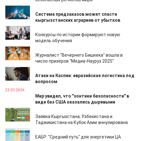
02.04.2026
Система предзаказов может спасти
кыргызстанских аграриев от убытков
27.03.2026
Конкурсы по истории формируют новую
модель обучения
27.03.2026
Журналист "Вечернего Бишкека" вошла в
число призёров "Медиа-Науруз 2025"
24.03.2026
Атаки на Каспии: евразийская логистика под
вопросом
23.03.2026
Мир увидел, что "зонтики безопасности" в
виде баз США оказались дырявыми
23.03.2026
Заявка Кыргызстана, Узбекистана и
Таджикистана на Кубок Азии аннулирована
21.03.2026
ЕАБР: "Средний путь" для энергетики ЦА