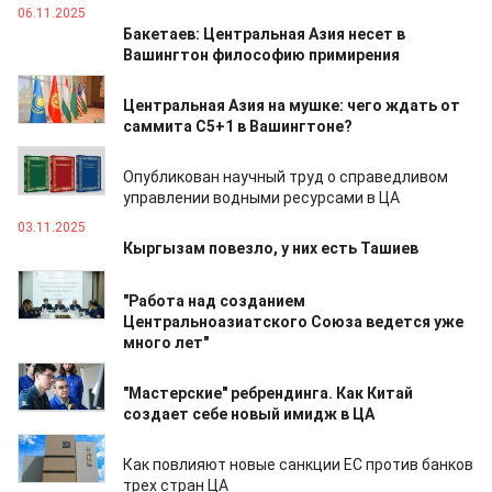
06.11.2025
Бакетаев: Центральная Азия несет в
Вашингтон философию примирения
06.11.2025
Центральная Азия на мушке: чего ждать от
саммита C5+1 в Вашингтоне?
04.11.2025
Опубликован научный труд о справедливом
управлении водными ресурсами в ЦА
03.11.2025
Кыргызам повезло, у них есть Ташиев
29.10.2025
"Работа над созданием
Центральноазиатского Союза ведется уже
много лет"
29.10.2025
"Мастерские" ребрендинга. Как Китай
создает себе новый имидж в ЦА
27.10.2025
Как повлияют новые санкции ЕС против банков
трех стран ЦА