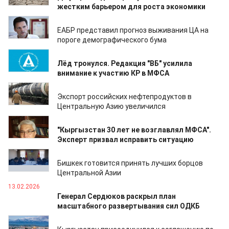
жестким барьером для роста экономики
26.02.2026
ЕАБР представил прогноз выживания ЦА на
пороге демографического бума
24.02.2026
Лёд тронулся. Редакция "ВБ" усилила
внимание к участию КР в МФСА
23.02.2026
Экспорт российских нефтепродуктов в
Центральную Азию увеличился
21.02.2026
"Кыргызстан 30 лет не возглавлял МФСА".
Эксперт призвал исправить ситуацию
19.02.2026
Бишкек готовится принять лучших борцов
Центральной Азии
13.02.2026
Генерал Сердюков раскрыл план
масштабного развертывания сил ОДКБ
09.02.2026