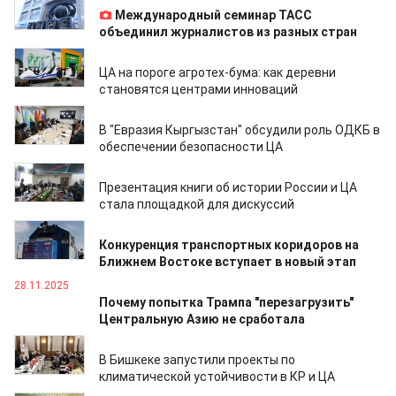
Международный семинар ТАСС
объединил журналистов из разных стран
15.12.2025
ЦА на пороге агротех-бумa: как деревни
становятся центрами инноваций
05.12.2025
В "Евразия Кыргызстан" обсудили роль ОДКБ в
обеспечении безопасности ЦА
04.12.2025
Презентация книги об истории России и ЦА
стала площадкой для дискуссий
03.12.2025
Конкуренция транспортных коридоров на
Ближнем Востоке вступает в новый этап
28.11.2025
Почему попытка Трампа "перезагрузить"
Центральную Азию не сработала
24.11.2025
В Бишкеке запустили проекты по
климатической устойчивости в КР и ЦА