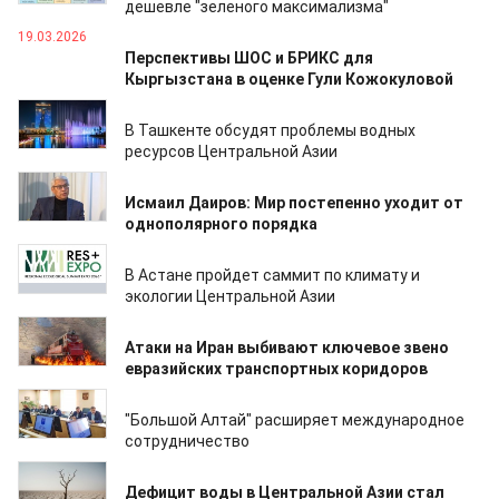
дешевле "зеленого максимализма"
19.03.2026
Перспективы ШОС и БРИКС для
Кыргызстана в оценке Гули Кожокуловой
15.03.2026
В Ташкенте обсудят проблемы водных
ресурсов Центральной Азии
12.03.2026
Исмаил Даиров: Мир постепенно уходит от
однополярного порядка
05.03.2026
В Астане пройдет саммит по климату и
экологии Центральной Азии
01.03.2026
Атаки на Иран выбивают ключевое звено
евразийских транспортных коридоров
28.02.2026
"Большой Алтай" расширяет международное
сотрудничество
28.02.2026
Дефицит воды в Центральной Азии стал