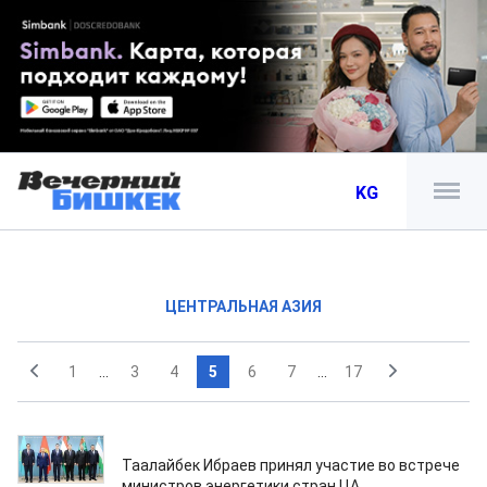
KG
ЦЕНТРАЛЬНАЯ АЗИЯ
1
...
3
4
5
6
7
...
17
08.08.2024
Таалайбек Ибраев принял участие во встрече
министров энергетики стран ЦА