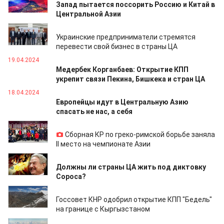
Запад пытается поссорить Россию и Китай в
Центральной Азии
20.04.2024
Украинские предприниматели стремятся
перевести свой бизнес в страны ЦА
19.04.2024
Медербек Корганбаев: Открытие КПП
укрепит связи Пекина, Бишкека и стран ЦА
18.04.2024
Европейцы идут в Центральную Азию
спасать не нас, а себя
17.04.2024
Сборная КР по греко-римской борьбе заняла
II место на чемпионате Азии
16.04.2024
Должны ли страны ЦА жить под диктовку
Сороса?
13.04.2024
Госсовет КНР одобрил открытие КПП "Бедель"
на границе с Кыргызстаном
13.04.2024