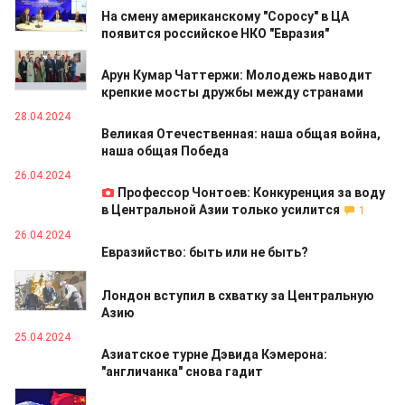
На смену американскому "Соросу" в ЦА
появится российское НКО "Евразия"
28.04.2024
Арун Кумар Чаттержи: Молодежь наводит
крепкие мосты дружбы между странами
28.04.2024
Великая Отечественная: наша общая война,
наша общая Победа
26.04.2024
Профессор Чонтоев: Конкуренция за воду
в Центральной Азии только усилится
1
26.04.2024
Евразийство: быть или не быть?
26.04.2024
Лондон вступил в схватку за Центральную
Азию
25.04.2024
Азиатское турне Дэвида Кэмерона:
"англичанка" снова гадит
23.04.2024