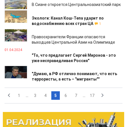
В Сиане откроется Центральноазиатский парк
08.04.2024
Экологи: Канал Кош-Тепа ударит по
водоснабжению всех стран ЦА
1
01.04.2024
Правоохранители Франции опасаются
выходцев Центральной Азии на Олимпиаде
01.04.2024
"То, что предлагает Сергей Миронов - это
уже несправедливая Россия"
27.03.2024
"Думаю, в РФ отлично понимают, что есть
террористы, а есть – "мигранты""
1
...
3
4
5
6
7
...
17