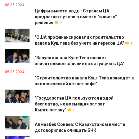
08.05.2024
Цифры вместо воды: Странам ЦА
предлагают утопию вместо "живого"
решения
2
08.05.2024
"США профинансировали строительство
канала Куштепа без учета интересов ЦА"
1
06.05.2024
"Запуск канала Куш-Тепа окажет
значительное влияние на ситуацию в ЦА"
05.05.2024
"Строительство канала Куш-Тепа приведет к
экологической катастрофе"
04.05.2024
"Государства ЦА пользуются водой
бесплатно, не возмещая затрат
Кыргызстану"
1
04.05.2024
Алмазбек Сокеев: С Казахстаном вместе
договорились очищать БЧК
29.04.2024