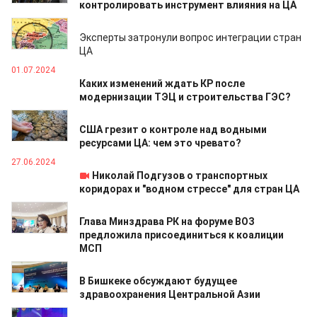
контролировать инструмент влияния на ЦА
09.07.2024
Эксперты затронули вопрос интеграции стран
ЦА
01.07.2024
Каких изменений ждать КР после
модернизации ТЭЦ и строительства ГЭС?
28.06.2024
США грезит о контроле над водными
ресурсами ЦА: чем это чревато?
27.06.2024
Николай Подгузов о транспортных
коридорах и "водном стрессе" для стран ЦА
27.06.2024
Глава Минздрава РК на форуме ВОЗ
предложила присоединиться к коалиции
МСП
27.06.2024
В Бишкеке обсуждают будущее
здравоохранения Центральной Азии
27.06.2024