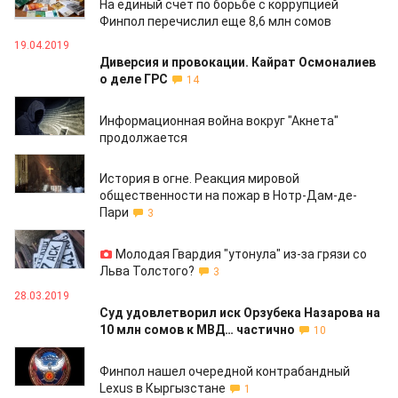
На единый счет по борьбе с коррупцией
Финпол перечислил еще 8,6 млн сомов
19.04.2019
Диверсия и провокации. Кайрат Осмоналиев
о деле ГРС
14
16.04.2019
Информационная война вокруг "Акнета"
продолжается
16.04.2019
История в огне. Реакция мировой
общественности на пожар в Нотр-Дам-де-
Пари
3
29.03.2019
Молодая Гвардия "утонула" из-за грязи со
Льва Толстого?
3
28.03.2019
Суд удовлетворил иск Орзубека Назарова на
10 млн сомов к МВД… частично
10
27.03.2019
Финпол нашел очередной контрабандный
Lexus в Кыргызстане
1