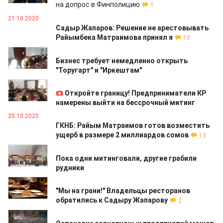
на допрос в Финполицию
1
21.10.2020
Садыр Жапаров: Решение не арестовывать
Райымбека Матраимова принял я
10
21.10.2020
Бизнес требует немедленно открыть
"Торугарт" и "Иркештам"
21.10.2020
Откройте границу! Предприниматели КР
намерены выйти на бессрочный митинг
20.10.2020
ГКНБ: Райым Матраимов готов возместить
ущерб в размере 2 миллиардов сомов
13
19.10.2020
Пока одни митинговали, другие грабили
рудники
16.10.2020
"Мы на грани!" Владельцы ресторанов
обратились к Садыру Жапарову
2
08.10.2020