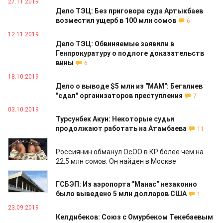
27.11.2019
Дело ТЭЦ: Без приговора суда Артыкбаев
возместил ущерб в 100 млн сомов
6
12.11.2019
Дело ТЭЦ: Обвиняемые заявили в
Генпрокуратуру о подлоге доказательств
вины
6
18.10.2019
Дело о выводе $5 млн из "МАМ": Бегалиев
"сдал" организаторов преступления
7
03.10.2019
Турсунбек Акун: Некоторые судьи
продолжают работать на Атамбаева
11
02.10.2019
Россиянин обманул ОсОО в КР более чем на
22,5 млн сомов. Он найден в Москве
01.10.2019
ГСБЭП: Из аэропорта "Манас" незаконно
было выведено 5 млн долларов США
1
23.09.2019
Келдибеков: Союз с Омурбеком Текебаевым