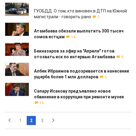
25.03.2019
ГУОБДД: О том, кто виновен в ДТП на Южной
магистрали - говорить рано
2
28.02.2019
Атамбаева обязали выплатить 300 тысяч
сомов истцам
14
15.02.2019
Бекназаров за эфир на "Апреле" готов
отозвать иск по интервью Атамбаева
9
18.01.2019
Албек Ибраимов подозревается в нанесении
ущерба более 1 млн долларов
6
10.01.2019
Сапару Исакову предъявлено новое
обвинение в коррупции при ремонте музея
15
1
2
3