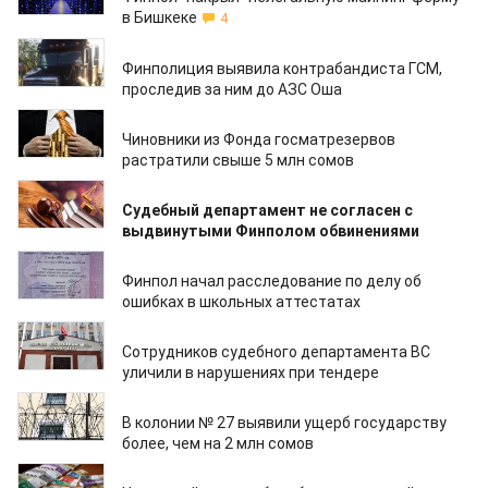
в Бишкеке
4
15.07.2019
Финполиция выявила контрабандиста ГСМ,
проследив за ним до АЗС Оша
08.07.2019
Чиновники из Фонда госматрезервов
растратили свыше 5 млн сомов
05.07.2019
Судебный департамент не согласен с
выдвинутыми Финполом обвинениями
05.07.2019
Финпол начал расследование по делу об
ошибках в школьных аттестатах
04.07.2019
Сотрудников судебного департамента ВС
уличили в нарушениях при тендере
24.06.2019
В колонии № 27 выявили ущерб государству
более, чем на 2 млн сомов
24.06.2019