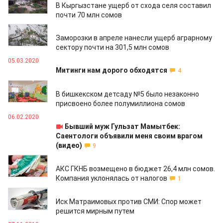
В Кыргызстане ущерб от схода селя составил
почти 70 млн сомов
22.04.2020
Заморозки в апреле нанесли ущерб аграрному
сектору почти на 301,5 млн сомов
05.03.2020
Митинги нам дорого обходятся
4
19.02.2020
В бишкекском детсаду №5 было незаконно
присвоено более полумиллиона сомов
06.02.2020
Бывший муж Гульзат Мамытбек:
Саентологи объявили меня своим врагом
(видео)
9
06.02.2020
АКС ГКНБ возмещено в бюджет 26,4 млн сомов.
Компания уклонялась от налогов
1
20.01.2020
Иск Матраимовых против СМИ: Спор может
решится мирным путем