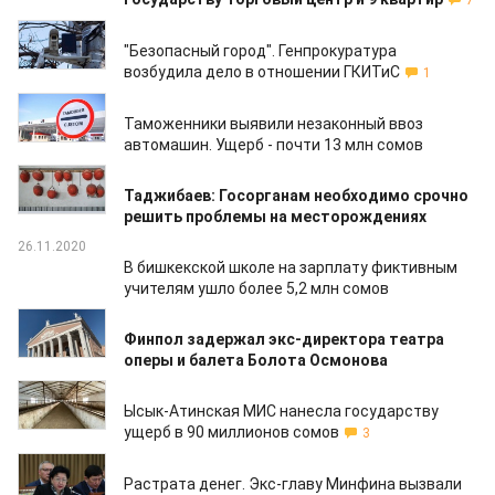
7
22.12.2020
"Безопасный город". Генпрокуратура
возбудила дело в отношении ГКИТиС
1
04.12.2020
Таможенники выявили незаконный ввоз
автомашин. Ущерб - почти 13 млн сомов
04.12.2020
Таджибаев: Госорганам необходимо срочно
решить проблемы на месторождениях
26.11.2020
В бишкекской школе на зарплату фиктивным
учителям ушло более 5,2 млн сомов
19.11.2020
Финпол задержал экс-директора театра
оперы и балета Болота Осмонова
30.10.2020
Ысык-Атинская МИС нанесла государству
ущерб в 90 миллионов сомов
3
22.10.2020
Растрата денег. Экс-главу Минфина вызвали