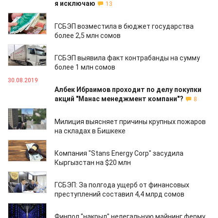
я исключаю
13
23.09.2019
ГСБЭП возместила в бюджет государства
более 2,5 млн сомов
12.09.2019
ГСБЭП выявила факт контрабанды на сумму
более 1 млн сомов
30.08.2019
Албек Ибраимов проходит по делу покупки
акций "Манас менеджмент компани"?
8
23.08.2019
Милиция выясняет причины крупных пожаров
на складах в Бишкеке
23.08.2019
Компания "Stans Energy Corp" засудила
Кыргызстан на $20 млн
26.07.2019
ГСБЭП: За полгода ущерб от финансовых
преступлений составил 4,4 млрд сомов
17.07.2019
Финпол "накрыл" нелегальную майнинг ферму