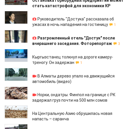
Остановка горнорудных предприятий может
стать катастрофой для экономики КР
07.10.2020
Руководитель "Достука" рассказала об
ужасах в ночь нападения на гостиницу
1
07.10.2020
Разгромленный отель "Достук" после
вчерашнего заседания. Фоторепортаж
3
11.09.2020
Кыргызстанец толкнул на дороге камеру-
треногу. Он задержан
1
28.07.2020
В Алматы дерево упало на движущийся
автомобиль (видео)
16.06.2020
Норки, ондатры. Финпол на границе с РК
задержал груз почти на 500 млн сомов
09.06.2020
На Центральную Азию обрушилась новая
напасть – саранча
04.05.2020