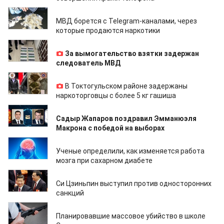
27.04.2022
МВД борется с Telegram-каналами, через
которые продаются наркотики
27.04.2022
За вымогательство взятки задержан
следователь МВД
27.04.2022
В Токтогульском районе задержаны
наркоторговцы с более 5 кг гашиша
27.04.2022
Садыр Жапаров поздравил Эмманюэля
Макрона с победой на выборах
22.04.2022
Ученые определили, как изменяется работа
мозга при сахарном диабете
21.04.2022
Си Цзиньпин выступил против односторонних
санкций
20.04.2022
Планировавшие массовое убийство в школе