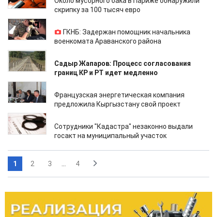
Около мусорного бака в Париже обнаружили
скрипку за 100 тысяч евро
16.04.2022
ГКНБ: Задержан помощник начальника
военкомата Араванского района
16.04.2022
Садыр Жапаров: Процесс согласования
границ КР и РТ идет медленно
13.04.2022
Французская энергетическая компания
предложила Кыргызстану свой проект
13.04.2022
Сотрудники "Кадастра" незаконно выдали
госакт на муниципальный участок
1
2
3
...
4