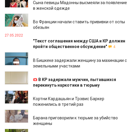
Сына певицы Мадонны высмеяли за появление
в женской одежде
30.05.2022
Во Франции начали ставить прививки от оспы
обезьян
27.05.2022
"Текст соглашения между США и КР должен
пройти общественное обсуждение"
4
25.05.2022
В Бишкеке задержали женщину за махинации с
земельными участками
25.05.2022
В КР задержали мужчин, пытавшихся
перекинуть наркотики в тюрьму
24.05.2022
Кортни Кардашьян и Трэвис Баркер
поженились в третий раз
24.05.2022
Барана приговорили к тюрьме за убийство
женщины
24.05.2022