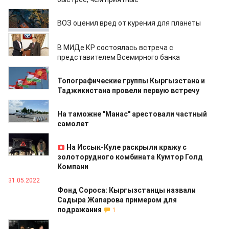
31.05.2022
ВОЗ оценил вред от курения для планеты
31.05.2022
В МИДе КР состоялась встреча с
представителем Всемирного банка
31.05.2022
Топографические группы Кыргызстана и
Таджикистана провели первую встречу
31.05.2022
На таможне "Манас" арестовали частный
самолет
31.05.2022
На Иссык-Куле раскрыли кражу с
золоторудного комбината Кумтор Голд
Компани
31.05.2022
Фонд Сороса: Кыргызстанцы назвали
Садыра Жапарова примером для
подражания
1
30.05.2022