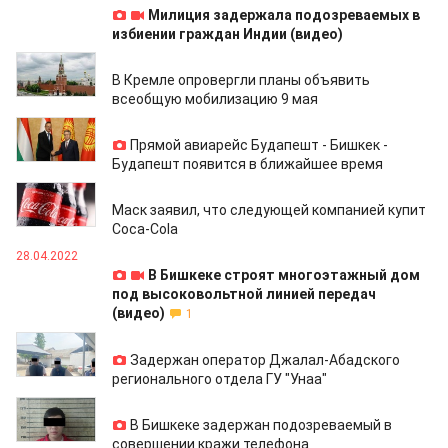
Милиция задержала подозреваемых в
избиении граждан Индии (видео)
04.05.2022
В Кремле опровергли планы объявить
всеобщую мобилизацию 9 мая
04.05.2022
Прямой авиарейс Будапешт - Бишкек -
Будапешт появится в ближайшее время
28.04.2022
Маск заявил, что следующей компанией купит
Coca-Cola
28.04.2022
В Бишкеке строят многоэтажный дом
под высоковольтной линией передач
(видео)
1
27.04.2022
Задержан оператор Джалал-Абадского
регионального отдела ГУ "Унаа"
27.04.2022
В Бишкеке задержан подозреваемый в
совершении кражи телефона