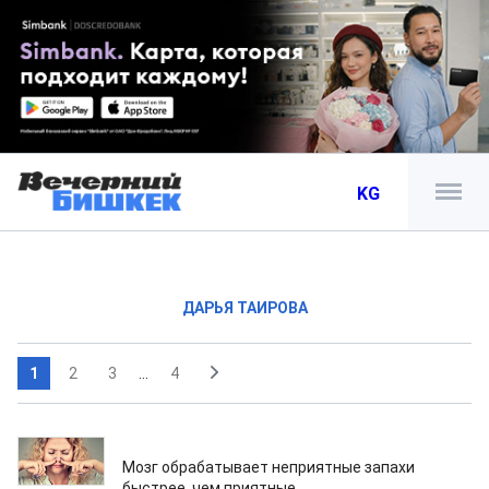
KG
ДАРЬЯ ТАИРОВА
1
2
3
...
4
31.05.2022
Мозг обрабатывает неприятные запахи
быстрее, чем приятные