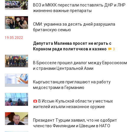
ВОЗ и МККК перестали поставлять ДНР и ЛНР
жизненно важные препараты
23.05.2022
СМИ: украинка за десять дней разрушила
британскую семью
19.05.2022
Депутата Малиева просят не играть с
Кораном ради политочков и казино
3
18.05.2022
В Брюсселе прошел диалог между Евросоюзом
и странами Центральной Азии
18.05.2022
Кыргызстанцев приглашают на работу
медсестрами в Германию
18.05.2022
В Иссык-Кульской области у местных
жителей изъяли незаконное оружие
17.05.2022
Президент Турции заявил, что не одобрит
членство Финляндии и Швеции в НАТО