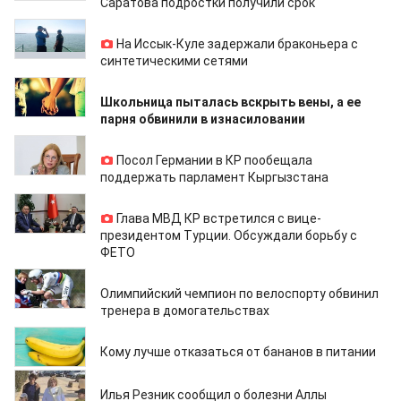
Саратова подростки получили срок
20.04.2022
На Иссык-Куле задержали браконьера с
синтетическими сетями
20.04.2022
Школьница пыталась вскрыть вены, а ее
парня обвинили в изнасиловании
20.04.2022
Посол Германии в КР пообещала
поддержать парламент Кыргызстана
20.04.2022
Глава МВД КР встретился с вице-
президентом Турции. Обсуждали борьбу с
ФЕТО
19.04.2022
Олимпийский чемпион по велоспорту обвинил
тренера в домогательствах
18.04.2022
Кому лучше отказаться от бананов в питании
17.04.2022
Илья Резник сообщил о болезни Аллы