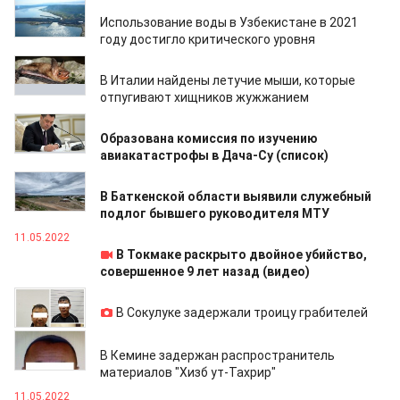
12.05.2022
Использование воды в Узбекистане в 2021
году достигло критического уровня
11.05.2022
В Италии найдены летучие мыши, которые
отпугивают хищников жужжанием
11.05.2022
Образована комиссия по изучению
авиакатастрофы в Дача-Су (список)
11.05.2022
В Баткенской области выявили служебный
подлог бывшего руководителя МТУ
11.05.2022
В Токмаке раскрыто двойное убийство,
совершенное 9 лет назад (видео)
11.05.2022
В Сокулуке задержали троицу грабителей
11.05.2022
В Кемине задержан распространитель
материалов "Хизб ут-Тахрир"
11.05.2022