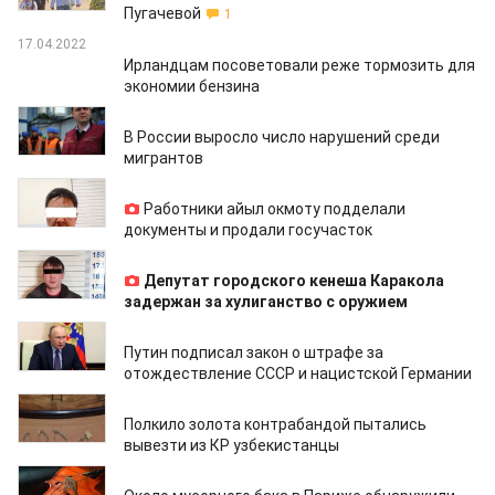
Пугачевой
1
17.04.2022
Ирландцам посоветовали реже тормозить для
экономии бензина
17.04.2022
В России выросло число нарушений среди
мигрантов
17.04.2022
Работники айыл окмоту подделали
документы и продали госучасток
17.04.2022
Депутат городского кенеша Каракола
задержан за хулиганство с оружием
16.04.2022
Путин подписал закон о штрафе за
отождествление СССР и нацистской Германии
16.04.2022
Полкило золота контрабандой пытались
вывезти из КР узбекистанцы
16.04.2022