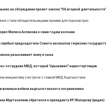
вынес на обсуждение проект закона "Об игорной деятельности
янок стали обладательницами премии для порноактрис
орил Мелиса Аспекова к семи годам колонии
к прибыл председатель Совета аксакалов тюркских государст
кмока разыскивает жену и сына
экс-сотрудник МВД, который "крышевал" наркоторговцев
ли инициативу о встрече с главой МИД Кыргызстана
е военные избили кыргызстанского пограничника
ман Муртазалиев обратился к президенту КР Жапарову (видео)