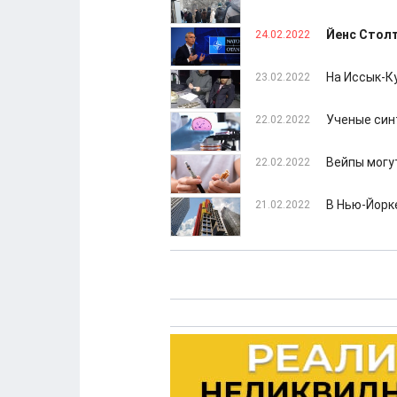
Йенс Столт
24.02.2022
На Иссык-К
23.02.2022
Ученые син
22.02.2022
Вейпы могу
22.02.2022
В Нью-Йорк
21.02.2022