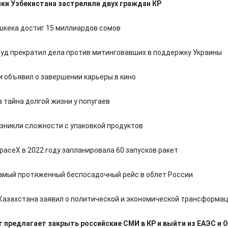
ки Узбекистана застрелили двух граждан КР
кека достиг 15 миллиардов сомов
суд прекратил дела против митинговавших в поддержку Украины
 объявил о завершении карьеры в кино
 тайна долгой жизни у попугаев
озникли сложности с упаковкой продуктов
paceX в 2022 году запланировала 60 запусков ракет
амый протяженный беспосадочный рейс в облет России
Казахстана заявил о политической и экономической трансформа
 предлагает закрыть российские СМИ в КР и выйти из ЕАЭС и 