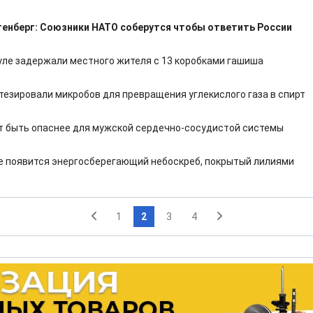
енберг: Союзники НАТО соберутся чтобы ответить России
уле задержали местного жителя с 13 коробками гашиша
тезировали микробов для превращения углекислого газа в спирт
т быть опаснее для мужской сердечно-сосудистой системы
е появится энергосберегающий небоскреб, покрытый лилиями
1
2
3
4