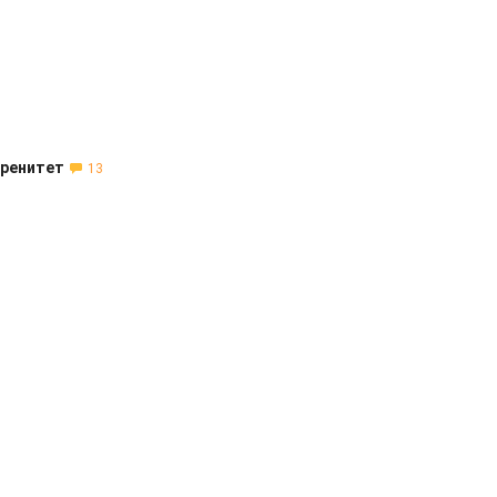
еренитет
13
1