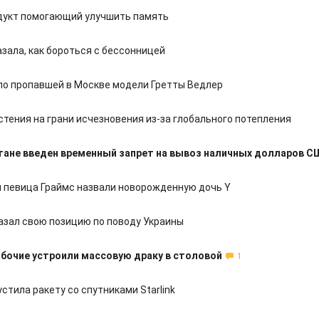
дукт помогающий улучшить память
зала, как бороться с бессонницей
ло пропавшей в Москве модели Гретты Ведлер
стения на грани исчезновения из-за глобального потепления
ане введен временный запрет на вывоз наличных долларов С
и певица Граймс назвали новорожденную дочь Y
азал свою позицию по поводу Украины
абочие устроили массовую драку в столовой
1
стила ракету со спутниками Starlink