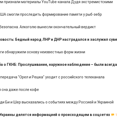
ии признали материалы YouTube-канала Дудя экстремистскими
США смогли проследить формирование памяти у рыб-зебр
 безопасна. Алкоголю вынесли окончательный вердикт
овость: Бедный народ ЛНР и ДНР настрадался и заслужил сув
ги обнаружили основу неизвестных форм жизни
а о ГКНБ: Прослушивание, наружное наблюдение – были всегда
передача "Орел и Решка" уходит с российского телеканала
 сна даже после кофе
ди Би и Шер высказались о событиях между Россией и Украиной
Украины делятся информацией о происходящем в соцсетях