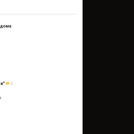
 дома
и"
2
е