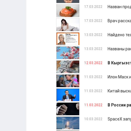
Назван про
17.03.2022
Врач расска
17.03.2022
Найдено те
13.03.2022
Названы ра
13.03.2022
В Кыргызст
12.03.2022
Илон Маск 
11.03.2022
Китай выск
11.03.2022
В России р
11.03.2022
SpaceX запу
10.03.2022