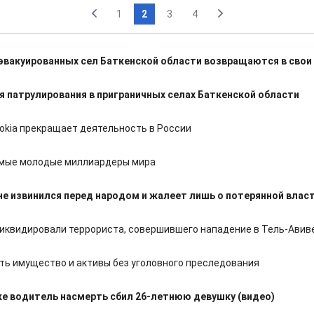
1
2
3
4
эвакуированных сел Баткенской области возвращаются в свои
 патрулирования в приграничных селах Баткенской области
okia прекращает деятельность в России
мые молодые миллиардеры мира
не извинился перед народом и жалеет лишь о потерянной власт
ликвидировали террориста, совершившего нападение в Тель-Авив
ть имущество и активы без уголовного преследования
ке водитель насмерть сбил 26-летнюю девушку (видео)