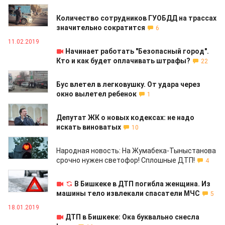
11.02.2019
Количество сотрудников ГУОБДД на трассах
значительно сократится
6
11.02.2019
Начинает работать "Безопасный город".
Кто и как будет оплачивать штрафы?
22
11.02.2019
Бус влетел в легковушку. От удара через
окно вылетел ребенок
1
29.01.2019
Депутат ЖК о новых кодексах: не надо
искать виноватых
10
23.01.2019
Народная новость: На Жумабека-Тыныстанова
срочно нужен светофор! Сплошные ДТП!
4
21.01.2019
В Бишкеке в ДТП погибла женщина. Из
машины тело извлекали спасатели МЧС
5
18.01.2019
ДТП в Бишкеке: Ока буквально снесла