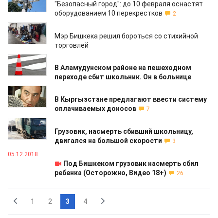
"Безопасный город": до 10 февраля оснастят
оборудованием 10 перекрестков
2
17.12.2018
Мэр Бишкека решил бороться со стихийной
торговлей
11.12.2018
В Аламудунском районе на пешеходном
переходе сбит школьник. Он в больнице
10.12.2018
В Кыргызстане предлагают ввести систему
оплачиваемых доносов
7
06.12.2018
Грузовик, насмерть сбивший школьницу,
двигался на большой скорости
3
05.12.2018
Под Бишкеком грузовик насмерть сбил
ребенка (Осторожно, Видео 18+)
26
1
2
3
4