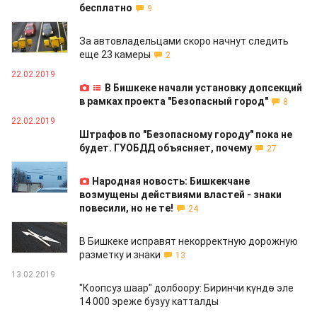
бесплатно
9
26.02.2019
За автовладельцами скоро начнут следить
еще 23 камеры
2
22.02.2019
В Бишкеке начали установку допсекций
в рамках проекта "Безопасный город"
8
22.02.2019
Штрафов по "Безопасному городу" пока не
будет. ГУОБДД объясняет, почему
27
21.02.2019
Народная новость: Бишкекчане
возмущены действиями властей - знаки
повесили, но не те!
24
18.02.2019
В Бишкеке исправят некорректную дорожную
разметку и знаки
13
13.02.2019
"Коопсуз шаар" долбоору: Биринчи күндө эле
14 000 эреже бузуу катталды