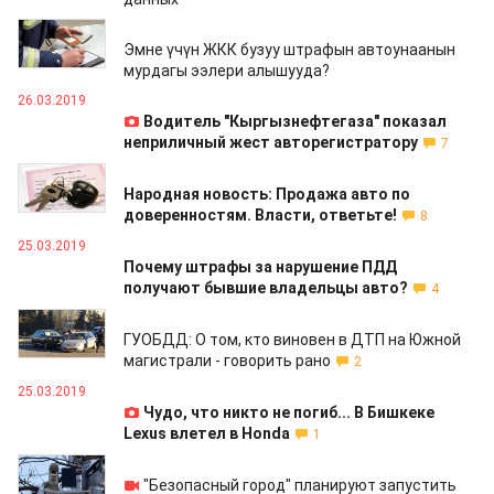
26.03.2019
Эмне үчүн ЖКК бузуу штрафын автоунаанын
мурдагы ээлери алышууда?
26.03.2019
Водитель "Кыргызнефтегаза" показал
неприличный жест авторегистратору
7
26.03.2019
Народная новость: Продажа авто по
доверенностям. Власти, ответьте!
8
25.03.2019
Почему штрафы за нарушение ПДД
получают бывшие владельцы авто?
4
25.03.2019
ГУОБДД: О том, кто виновен в ДТП на Южной
магистрали - говорить рано
2
25.03.2019
Чудо, что никто не погиб... В Бишкеке
Lexus влетел в Honda
1
23.03.2019
"Безопасный город" планируют запустить