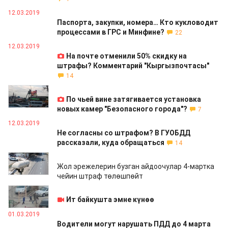
12.03.2019
Паспорта, закупки, номера… Кто кукловодит
процессами в ГРС и Минфине?
22
12.03.2019
На почте отменили 50% скидку на
штрафы? Комментарий "Кыргызпочтасы"
14
12.03.2019
По чьей вине затягивается установка
новых камер "Безопасного города"?
7
12.03.2019
Не согласны со штрафом? В ГУОБДД
рассказали, куда обращаться
14
05.03.2019
Жол эрежелерин бузган айдоочулар 4-мартка
чейин штраф төлөшпөйт
05.03.2019
Ит байкушта эмне күнөө
01.03.2019
Водители могут нарушать ПДД до 4 марта