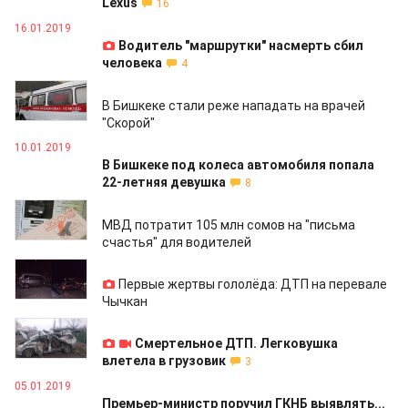
Lexus
16
16.01.2019
Водитель "маршрутки" насмерть сбил
человека
4
11.01.2019
В Бишкеке стали реже нападать на врачей
"Скорой"
10.01.2019
В Бишкеке под колеса автомобиля попала
22-летняя девушка
8
10.01.2019
МВД потратит 105 млн сомов на "письма
счастья" для водителей
09.01.2019
Первые жертвы гололёда: ДТП на перевале
Чычкан
08.01.2019
Смертельное ДТП. Легковушка
влетела в грузовик
3
05.01.2019
Премьер-министр поручил ГКНБ выявлять...