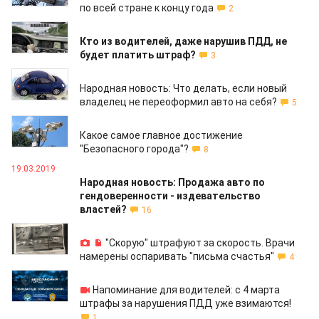
по всей стране к концу года
2
22.03.2019
Кто из водителей, даже нарушив ПДД, не
будет платить штраф?
3
22.03.2019
Народная новость: Что делать, если новый
владелец не переоформил авто на себя?
5
22.03.2019
Какое самое главное достижение
"Безопасного города"?
8
19.03.2019
Народная новость: Продажа авто по
гендоверенности - издевательство
властей?
16
18.03.2019
"Скорую" штрафуют за скорость. Врачи
намерены оспаривать "письма счастья"
4
14.03.2019
Напоминание для водителей: с 4 марта
штрафы за нарушения ПДД уже взимаются!
1