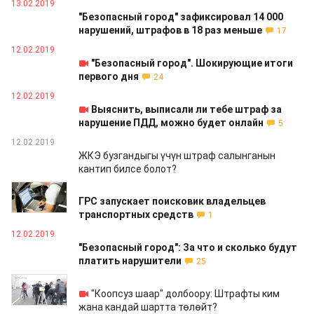
13.02.2019
"Безопасный город" зафиксировал 14 000
нарушений, штрафов в 18 раз меньше
17
12.02.2019
"Безопасный город". Шокирующие итоги
первого дня
24
12.02.2019
Выяснить, выписали ли тебе штраф за
нарушение ПДД, можно будет онлайн
5
12.02.2019
ЖКЭ бузгандыгы үчүн штраф салынганын
кантип билсе болот?
12.02.2019
ГРС запускает поисковик владельцев
транспортных средств
1
12.02.2019
"Безопасный город": За что и сколько будут
платить нарушители
25
11.02.2019
"Коопсуз шаар" долбоору: Штрафты ким
жана кандай шартта төлөйт?