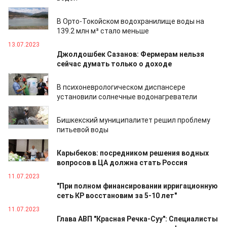
18.07.2023
В Орто-Токойском водохранилище воды на
139.2 млн м³ стало меньше
13.07.2023
Джолдошбек Сазанов: Фермерам нельзя
сейчас думать только о доходе
13.07.2023
В психоневрологическом диспансере
установили солнечные водонагреватели
12.07.2023
Бишкекский муниципалитет решил проблему
питьевой воды
12.07.2023
Карыбеков: посредником решения водных
вопросов в ЦА должна стать Россия
11.07.2023
"При полном финансировании ирригационную
сеть КР восстановим за 5-10 лет"
11.07.2023
Глава АВП "Красная Речка-Суу": Специалисты