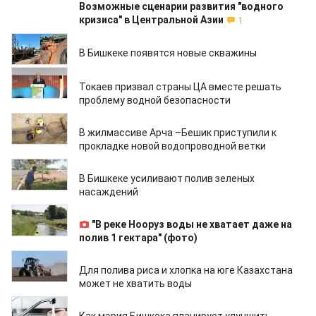
Возможные сценарии развития "водного
кризиса" в Центральной Азии
1
13.06.2023
В Бишкеке появятся новые скважины
12.06.2023
Токаев призвал страны ЦА вместе решать
проблему водной безопасности
11.06.2023
В жилмассиве Арча –Бешик приступили к
прокладке новой водопроводной ветки
09.06.2023
В Бишкеке усиливают полив зеленых
насаждений
09.06.2023
"В реке Нооруз воды не хватает даже на
полив 1 гектара" (фото)
09.06.2023
Для полива риса и хлопка на юге Казахстана
может не хватить воды
08.06.2023