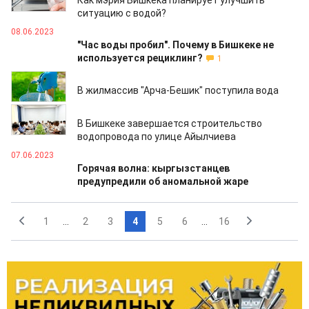
Как мэрия Бишкека планирует улучшить
ситуацию с водой?
08.06.2023
"Час воды пробил". Почему в Бишкеке не
используется рециклинг?
1
08.06.2023
В жилмассив "Арча-Бешик" поступила вода
08.06.2023
В Бишкеке завершается строительство
водопровода по улице Айылчиева
07.06.2023
Горячая волна: кыргызстанцев
предупредили об аномальной жаре
1
...
2
3
4
5
6
...
16