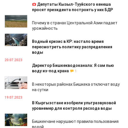
Депутаты Кызыл-Тууйского кенеша
просят президента построить у них БДР
24.07.2023
Почему в странах Центральной Азии падает
урожайность
24.07.2023
Водный кризис в КР: настало время
пересмотреть политику распределения
воды
20.07.2023
Директор Бишкекводоканала: Я сам пью
воду из-под крана
1
20.07.2023
В некоторых районах Бишкека отключат воду
на сутки
19.07.2023
В Кыргызстане изобрели ультразвуковой
уровнемер для контроля расхода воды
19.07.2023
Бишкекчане нарушают правила пользования
водой