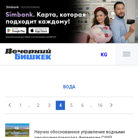
KG
ВОДА
1
...
2
3
4
5
6
...
16
19.09.2023
Научно обоснованное управление водными
ресурсами помогает фермерам СУАР