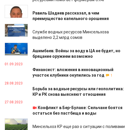
19.09.2023
Равиль Шадиев рассказал, в чем
преимущество капельного орошения
14.09.2023
Службе водных ресурсов Минсельхоза
выделено 2,2 млрд сомов
07.09.2023
Ашимбаев: Войны за воду в ЦА не будет, но
бряцание оружием возможно
01.09.2023
Финансист: вложения в инновационный
участок клубники окупились за год
1
28.08.2023
Борьба за водные ресурсы или геополитика:
КР и РК снова выясняют отношения
27.08.2023
Конфликт в Бер-Булаке: Сельчане боятся
остаться без пастбища и воды
25.08.2023
Минсельхоз КР еще раз о ситуации с поливами