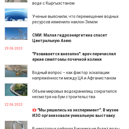
воде с Кыргызстаном
01.07.2023
Ученые выяснили, что перемещение водных
ресурсов изменило наклон Земли
01.07.2023
СМИ: Малая гидроэнергетика спасет
Центральную Азию
29.06.2023
"Развивается внезапно": врач перечислил
яркие симптомы почечной колики
28.06.2023
Водный вопрос – как фактор эскалации
напряжённости между ЦА и Афганистаном
26.06.2023
Объем мировых водохранилищ сократился
несмотря на бум строительства
22.06.2023
"Мы решились на эксперимент". В музее
ИЗО организовали уникальную выставку
21.06.2023
В некоторых районах Бишкека не будет воды