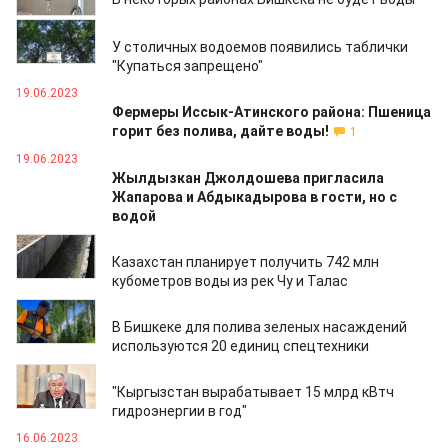
21.06.2023
У столичных водоемов появились таблички
"Купаться запрещено"
19.06.2023
Фермеры Иссык-Атинского района: Пшеница
горит без полива, дайте воды!
1
19.06.2023
Жылдызкан Джолдошева пригласила
Жапарова и Абдыкадырова в гости, но с
водой
17.06.2023
Казахстан планирует получить 742 млн
кубометров воды из рек Чу и Талас
17.06.2023
В Бишкеке для полива зеленых насаждений
используются 20 единиц спецтехники
16.06.2023
"Кыргызстан вырабатывает 15 млрд кВтч
гидроэнергии в год"
16.06.2023