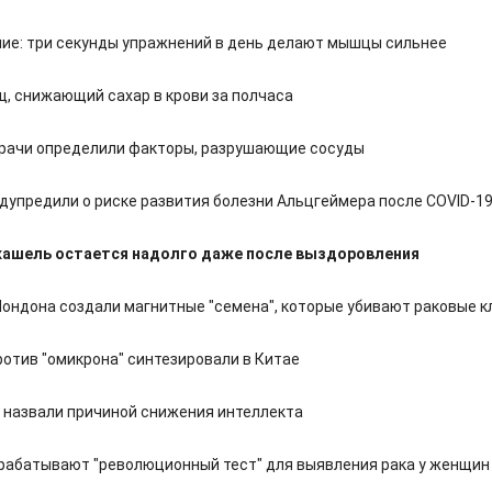
ие: три секунды упражнений в день делают мышцы сильнее
щ, снижающий сахар в крови за полчаса
рачи определили факторы, разрушающие сосуды
дупредили о риске развития болезни Альцгеймера после COVID-1
кашель остается надолго даже после выздоровления
Лондона создали магнитные "семена", которые убивают раковые к
ротив "омикрона" синтезировали в Китае
 назвали причиной снижения интеллекта
рабатывают "революционный тест" для выявления рака у женщин