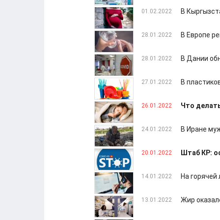
В Кыргызст
01.02.2022
В Европе р
28.01.2022
В Дании об
28.01.2022
В пластико
27.01.2022
Что делать
26.01.2022
В Иране му
24.01.2022
Штаб КР: о
20.01.2022
На горячей 
14.01.2022
Жир оказал
13.01.2022