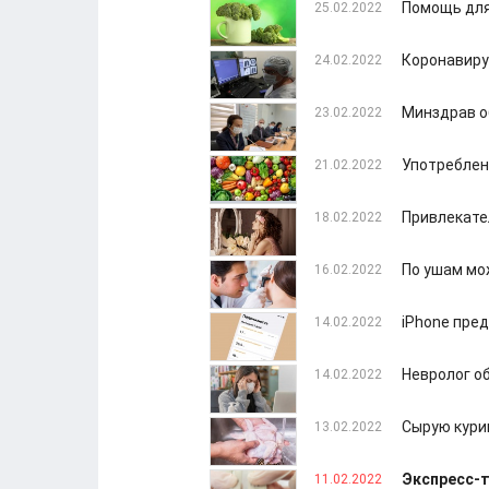
Помощь для
25.02.2022
Коронавиру
24.02.2022
Минздрав о
23.02.2022
Употреблен
21.02.2022
Привлекате
18.02.2022
По ушам мо
16.02.2022
iPhone пре
14.02.2022
Невролог об
14.02.2022
Сырую куриц
13.02.2022
Экспресс-т
11.02.2022