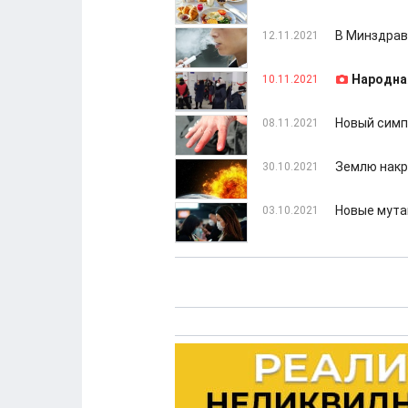
В Минздраве
12.11.2021
Народна
10.11.2021
Новый симп
08.11.2021
Землю накр
30.10.2021
Новые мута
03.10.2021