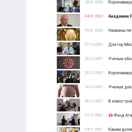
Коронавиру
10.01.2022
Академик Р
04.01.2022
Названы пя
03.01.2022
Доктор Мяс
27.12.2021
Ученые обн
26.12.2021
Коронавиру
25.12.2021
Ученые док
16.12.2021
В новостро
06.12.2021
Фонд Ага
17.11.2021
Каким долж
14.11.2021