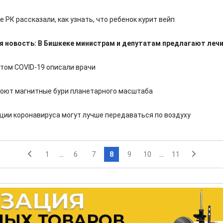
 РК рассказали, как узнать, что ребенок курит вейп
я новость: В Бишкеке министрам и депутатам предлагают лечи
том COVID-19 описали врачи
оют магнитные бури планетарного масштаба
ции коронавируса могут лучше передаваться по воздуху
1
...
6
7
8
9
10
...
11