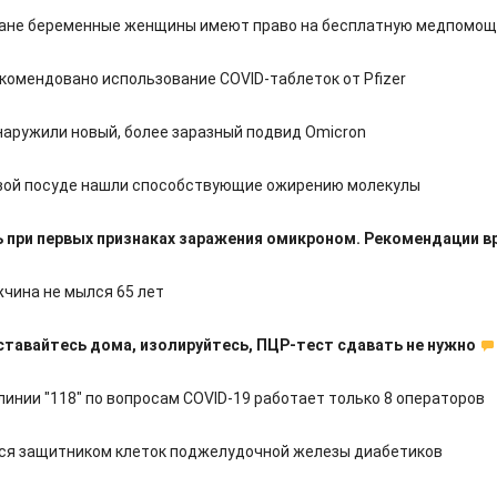
ане беременные женщины имеют право на бесплатную медпомо
екомендовано использование COVID-таблеток от Pfizer
наружили новый, более заразный подвид Omicron
вой посуде нашли способствующие ожирению молекулы
 при первых признаках заражения омикроном. Рекомендации в
жчина не мылся 65 лет
ставайтесь дома, изолируйтесь, ПЦР-тест сдавать не нужно
линии "118" по вопросам COVID-19 работает только 8 операторов
ся защитником клеток поджелудочной железы диабетиков