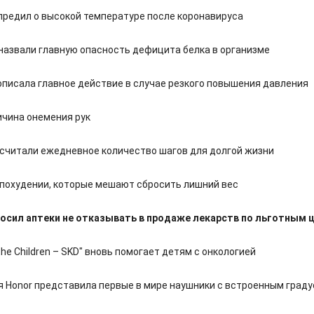
предил о высокой температуре после коронавируса
назвали главную опасность дефицита белка в организме
описала главное действие в случае резкого повышения давления
ичина онемения рук
считали ежедневное количество шагов для долгой жизни
 похудении, которые мешают сбросить лишний вес
сил аптеки не отказывать в продаже лекарств по льготным 
the Children – SKD" вновь помогает детям с онкологией
 Honor представила первые в мире наушники с встроенным град