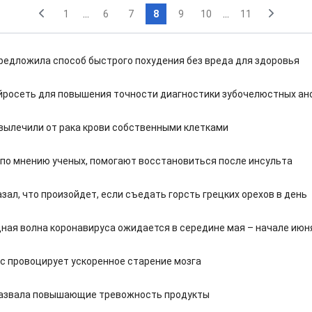
1
...
6
7
8
9
10
...
11
редложила способ быстрого похудения без вреда для здоровья
йросеть для повышения точности диагностики зубочелюстных а
вылечили от рака крови собственными клетками
 по мнению ученых, помогают восстановиться после инсульта
зал, что произойдет, если съедать горсть грецких орехов в день
дная волна коронавируса ожидается в середине мая – начале июн
с провоцирует ускоренное старение мозга
азвала повышающие тревожность продукты