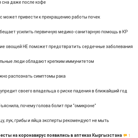
 сна даже после кофе
с может привести к прекращению работы почек
бещает усилить первичную медико-санитарную помощь в КР
ие овощей НЕ поможет предотвратить сердечные заболевания
льные люди обладают крепким иммунитетом
жно распознать симптомы рака
дупредит своего владельца о риске падения в ближайший год
ъяснила, почему голова болит при "омикроне"
у, лук, грибы и яйца эксперты рекомендуют не мыть
есты на коронавирус появились в аптеках Кыргызстана
1