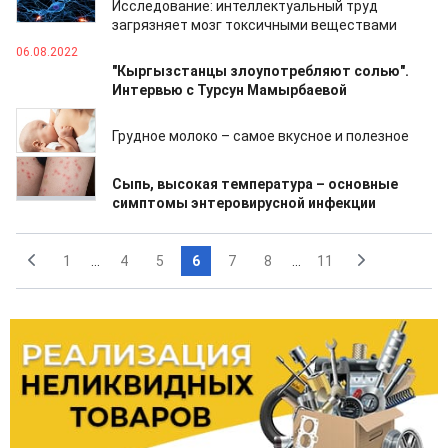
Исследование: интеллектуальный труд
загрязняет мозг токсичными веществами
06.08.2022
"Кыргызстанцы злоупотребляют солью".
Интервью с Турсун Мамырбаевой
05.08.2022
Грудное молоко – самое вкусное и полезное
03.08.2022
Сыпь, высокая температура – основные
симптомы энтеровирусной инфекции
1
...
4
5
6
7
8
...
11