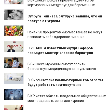
В Бишкеке пройдет презентация итогов
картирования медуслуг для беременных
09.03.2023
Супруга Тенгиза Болтурука заявила, что ей
поступают угрозы
02.03.2023
Почти 50 процентов кыргызстанцев не могут
позволить себе здоровое питание
02.03.2023
В VEDANTA известный хирург Гафаров
проводит мастер-класс по бариатрии
27.02.2023
В Бишкеке мужчины смогут пройти
бесплатную медицинскую консультацию
25.02.2023
В Кыргызстане компьютерные томографы
будут работать круглосуточно
22.02.2023
В КР хотят обязать владельцев общественных
мест создавать зоны для курения
11.02.2023