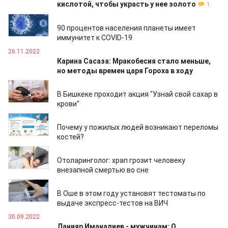
кислотой, чтобы украсть у нее золото
1
04.12.2022
90 процентов населения планеты имеет
иммунитет к COVID-19
26.11.2022
Карина Сасаза: Мракобесия стало меньше,
но методы времен царя Гороха в ходу
14.11.2022
В Бишкеке проходит акция "Узнай свой сахар в
крови"
20.10.2022
Почему у пожилых людей возникают переломы
костей?
16.10.2022
Отоларинголог: храп грозит человеку
внезапной смертью во сне
15.10.2022
В Оше в этом году установят тестоматы по
выдаче экспресс-тестов на ВИЧ
30.09.2022
Данияр Иманалиев - мужчинам: О