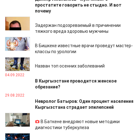
простатите говорить не стыдно. И вот
почему
28.09.2022
Задержан подозреваемый в причинении
тяжкого вреда здоровью мужчины
28.09.2022
В Бишкеке известные врачи проведут мастер-
классы по урологии
17.09.2022
Назван топ осенних заболеваний
04.09.2022
В Кыргызстане проводится женское
обрезание?
29.08.2022
Невролог Батыров: Один процент населения
Кыргызстана страдает эпилепсией
23.08.2022
В Баткене внедряют новые методики
диагностики туберкулеза
13.08.2022