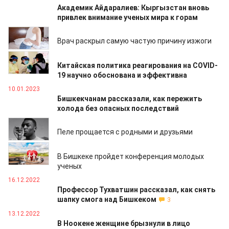
Академик Айдаралиев: Кыргызстан вновь
привлек внимание ученых мира к горам
16.01.2023
Врач раскрыл самую частую причину изжоги
12.01.2023
Китайская политика реагирования на COVID-
19 научно обоснована и эффективна
10.01.2023
Бишкекчанам рассказали, как пережить
холода без опасных последствий
28.12.2022
Пеле прощается с родными и друзьями
25.12.2022
В Бишкеке пройдет конференция молодых
ученых
16.12.2022
Профессор Тухватшин рассказал, как снять
шапку смога над Бишкеком
3
13.12.2022
В Ноокене женщине брызнули в лицо