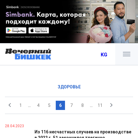
KG
ЗДОРОВЬЕ
1
...
4
5
6
7
8
...
11
28.04.2023
Из 116 несчастных случаев на производстве
в 2022 г. 51 закончился трагично