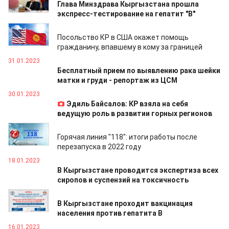
Глава Минздрава Кыргызстана прошла
экспресс-тестирование на гепатит "В"
09.02.2023
Посольство КР в США окажет помощь
гражданину, впавшему в кому за границей
31.01.2023
Бесплатный прием по выявлению рака шейки
матки и груди - репортаж из ЦСМ
30.01.2023
Эдиль Байсалов: КР взяла на себя
ведущую роль в развитии горных регионов
27.01.2023
Горячая линия "118": итоги работы после
перезапуска в 2022 году
18.01.2023
В Кыргызстане проводится экспертиза всех
сиропов и суспензий на токсичность
17.01.2023
В Кыргызстане проходит вакцинация
населения против гепатита В
16.01.2023