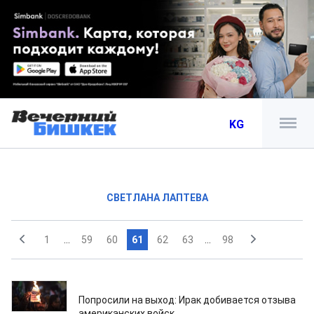
KG
СВЕТЛАНА ЛАПТЕВА
1
...
59
60
61
62
63
...
98
26.07.2024
Попросили на выход: Ирак добивается отзыва
американских войск