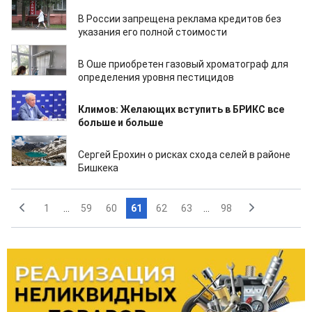
19.07.2024
В России запрещена реклама кредитов без
указания его полной стоимости
19.07.2024
В Оше приобретен газовый хроматограф для
определения уровня пестицидов
18.07.2024
Климов: Желающих вступить в БРИКС все
больше и больше
18.07.2024
Сергей Ерохин о рисках схода селей в районе
Бишкека
1
...
59
60
61
62
63
...
98