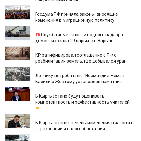
26.07.2024
Госдума РФ приняла законы, вносящие
изменения в миграционную политику
26.07.2024
Служба земельного и водного надзора
демонтировала 19 ларьков в Нарыне
26.07.2024
КР ратифицировал соглашение с РФ о
реабилитации земель, где добывался уран
25.07.2024
Летчику-истребителю "Нормандия-Неман
Василию Жовтому установлен памятник
25.07.2024
В Кыргызстане будут оценивать
компетентность и эффективность учителей
1
25.07.2024
В Кыргызстане внесены изменения в законы о
страховании и налогообложении
25.07.2024