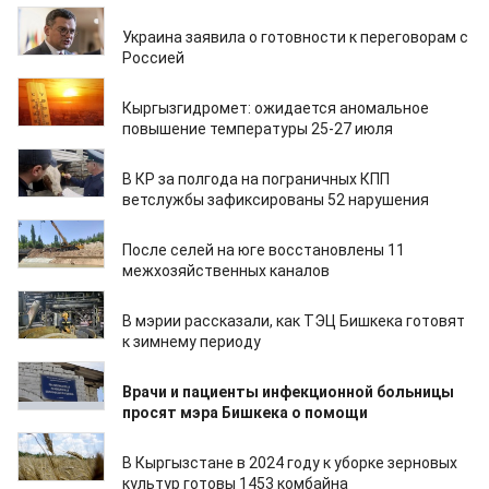
24.07.2024
Украина заявила о готовности к переговорам с
Россией
24.07.2024
Кыргызгидромет: ожидается аномальное
повышение температуры 25-27 июля
24.07.2024
В КР за полгода на пограничных КПП
ветслужбы зафиксированы 52 нарушения
24.07.2024
После селей на юге восстановлены 11
межхозяйственных каналов
24.07.2024
В мэрии рассказали, как ТЭЦ Бишкека готовят
к зимнему периоду
24.07.2024
Врачи и пациенты инфекционной больницы
просят мэра Бишкека о помощи
24.07.2024
В Кыргызстане в 2024 году к уборке зерновых
культур готовы 1453 комбайна