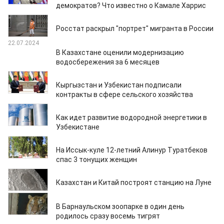
демократов? Что известно о Камале Харрис
23.07.2024
Росстат раскрыл "портрет" мигранта в России
22.07.2024
В Казахстане оценили модернизацию
водосбережения за 6 месяцев
22.07.2024
Кыргызстан и Узбекистан подписали
контракты в сфере сельского хозяйства
22.07.2024
Как идет развитие водородной энергетики в
Узбекистане
22.07.2024
На Иссык-куле 12-летний Алинур Туратбеков
спас 3 тонущих женщин
22.07.2024
Казахстан и Китай построят станцию на Луне
21.07.2024
В Барнаульском зоопарке в один день
родилось сразу восемь тигрят