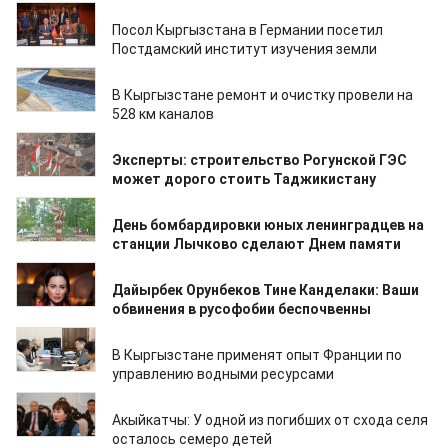
21.07.2024
Посол Кыргызстана в Германии посетил
Постдамский институт изучения земли
21.07.2024
В Кыргызстане ремонт и очистку провели на
528 км каналов
21.07.2024
Эксперты: строительство Рогунской ГЭС
может дорого стоить Таджикистану
21.07.2024
День бомбардировки юных ленинградцев на
станции Лычково сделают Днем памяти
20.07.2024
Дайырбек Орунбеков Тине Канделаки: Ваши
обвинения в русофобии беспочвенны
20.07.2024
В Кыргызстане применят опыт Франции по
управлению водными ресурсами
20.07.2024
Акыйкатчы: У одной из погибших от схода селя
осталось семеро детей