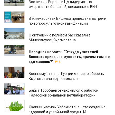
Восточная Европа и ЦА лидируют по
смертности болезней, связанных с ВИЧ
25.07.2024
В жилмассивах Бишкека проведены встречи
по вопросу льготной газификации
25.07.2024
О ситуации с поливом рассказали в
Минсельхозе Кыргызстана
25.07.2024
Народная новость: "Откуда у жителей
Бишкека привычка мусорить, причем там же,
где живешь?"
6
25.07.2024
Военному атташе Турции министр обороны
Кыргызстана вручил медаль
25.07.2024
Бакыт Торобаев ознакомился с работой
Таласской зональной ветлаборатории
24.07.2024
Экоинициативы Узбекистана - это создание
здоровой и устойчивой среды ЦА