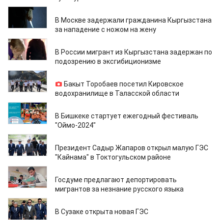
24.07.2024
В Москве задержали гражданина Кыргызстана
за нападение с ножом на жену
24.07.2024
В России мигрант из Кыргызстана задержан по
подозрению в эксгибиционизме
24.07.2024
Бакыт Торобаев посетил Кировское
водохранилище в Таласской области
23.07.2024
В Бишкеке стартует ежегодный фестиваль
"Оймо-2024"
23.07.2024
Президент Садыр Жапаров открыл малую ГЭС
"Кайнама" в Токтогульском районе
23.07.2024
Госдуме предлагают депортировать
мигрантов за незнание русского языка
23.07.2024
В Сузаке открыта новая ГЭС