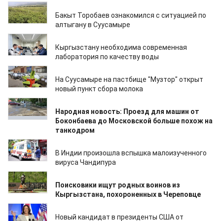
23.07.2024
Бакыт Торобаев ознакомился с ситуацией по
алтыгану в Суусамыре
23.07.2024
Кыргызстану необходима современная
лаборатория по качеству воды
23.07.2024
На Суусамыре на пастбище "Музтор" открыт
новый пункт сбора молока
23.07.2024
Народная новость: Проезд для машин от
Боконбаева до Московской больше похож на
танкодром
23.07.2024
В Индии произошла вспышка малоизученного
вируса Чандипура
23.07.2024
Поисковики ищут родных воинов из
Кыргызстана, похороненных в Череповце
23.07.2024
Новый кандидат в президенты США от