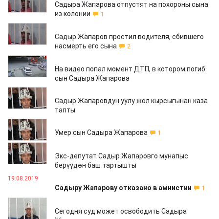
Садыра Жапарова отпустят на похороны сына
из колонии
1
27.08.2019
Садыр Жапаров простил водителя, сбившего
насмерть его сына
2
27.08.2019
На видео попал момент ДТП, в котором погиб
сын Садыра Жапарова
26.08.2019
Садыр Жапаровдун уулу жол кырсыгынан каза
тапты
26.08.2019
Умер сын Садыра Жапарова
1
19.08.2019
Экс-депутат Садыр Жапаровго мунапыс
берүүдөн баш тартышты
19.08.2019
Садыру Жапарову отказано в амнистии
1
19.08.2019
Сегодня суд может освободить Садыра