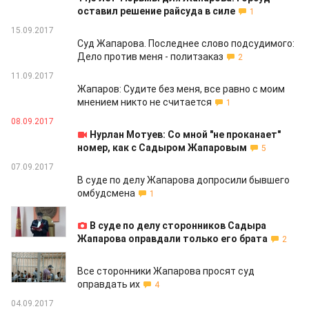
оставил решение райсуда в силе
1
15.09.2017
Суд Жапарова. Последнее слово подсудимого:
Дело против меня - политзаказ
2
11.09.2017
Жапаров: Судите без меня, все равно с моим
мнением никто не считается
1
08.09.2017
Нурлан Мотуев: Со мной "не проканает"
номер, как с Садыром Жапаровым
5
07.09.2017
В суде по делу Жапарова допросили бывшего
омбудсмена
1
05.09.2017
В суде по делу сторонников Садыра
Жапарова оправдали только его брата
2
05.09.2017
Все сторонники Жапарова просят суд
оправдать их
4
04.09.2017