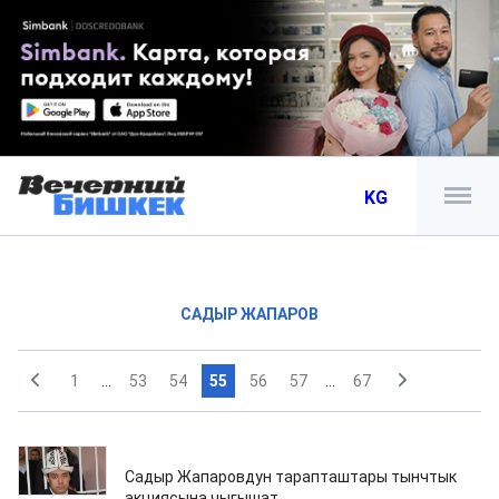
KG
САДЫР ЖАПАРОВ
1
...
53
54
55
56
57
...
67
05.12.2019
Садыр Жапаровдун тарапташтары тынчтык
акциясына чыгышат