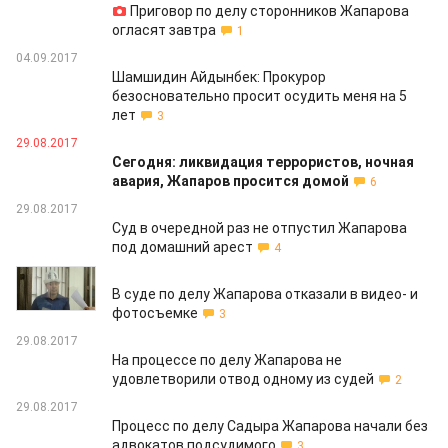
Приговор по делу сторонников Жапарова
огласят завтра
1
04.09.2017
Шамшидин Айдынбек: Прокурор
безосновательно просит осудить меня на 5
лет
3
29.08.2017
Сегодня: ликвидация террористов, ночная
авария, Жапаров просится домой
6
29.08.2017
Суд в очередной раз не отпустил Жапарова
под домашний арест
4
29.08.2017
В суде по делу Жапарова отказали в видео- и
фотосъемке
3
29.08.2017
На процессе по делу Жапарова не
удовлетворили отвод одному из судей
2
29.08.2017
Процесс по делу Садыра Жапарова начали без
адвокатов подсудимого
3