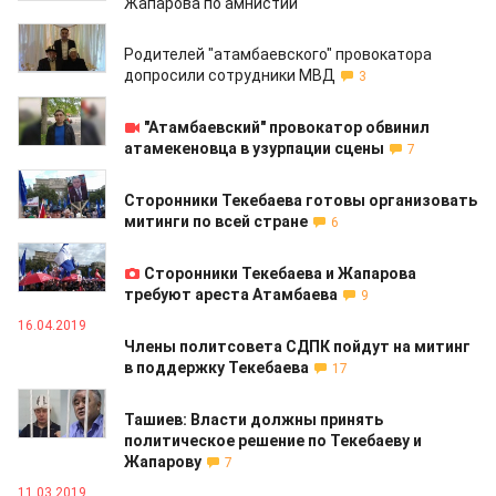
Жапарова по амнистии
25.04.2019
Родителей "атамбаевского" провокатора
допросили сотрудники МВД
3
23.04.2019
"Атамбаевский" провокатор обвинил
атамекеновца в узурпации сцены
7
23.04.2019
Сторонники Текебаева готовы организовать
митинги по всей стране
6
23.04.2019
Сторонники Текебаева и Жапарова
требуют ареста Атамбаева
9
16.04.2019
Члены политсовета СДПК пойдут на митинг
в поддержку Текебаева
17
09.04.2019
Ташиев: Власти должны принять
политическое решение по Текебаеву и
Жапарову
7
11.03.2019