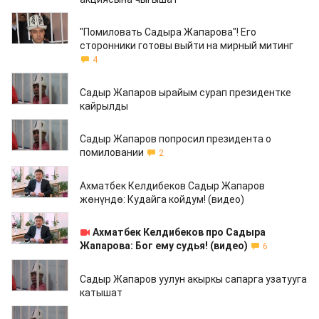
05.12.2019
"Помиловать Садыра Жапарова"! Его
сторонники готовы выйти на мирный митинг
4
18.11.2019
Садыр Жапаров ырайым сурап президентке
кайрылды
18.11.2019
Садыр Жапаров попросил президента о
помиловании
2
25.10.2019
Ахматбек Келдибеков Садыр Жапаров
жөнүндө: Кудайга койдум! (видео)
25.10.2019
Ахматбек Келдибеков про Садыра
Жапарова: Бог ему судья! (видео)
6
27.08.2019
Садыр Жапаров уулун акыркы сапарга узатууга
катышат
27.08.2019