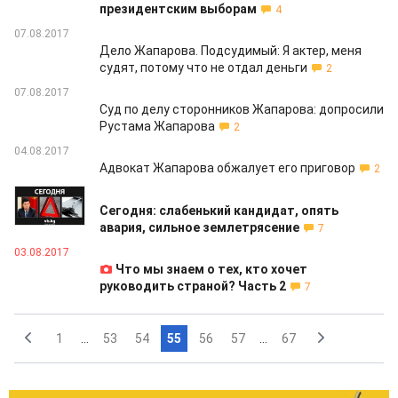
президентским выборам
4
07.08.2017
Дело Жапарова. Подсудимый: Я актер, меня
судят, потому что не отдал деньги
2
07.08.2017
Суд по делу сторонников Жапарова: допросили
Рустама Жапарова
2
04.08.2017
Адвокат Жапарова обжалует его приговор
2
03.08.2017
Сегодня: слабенький кандидат, опять
авария, сильное землетрясение
7
03.08.2017
Что мы знаем о тех, кто хочет
руководить страной? Часть 2
7
1
...
53
54
55
56
57
...
67