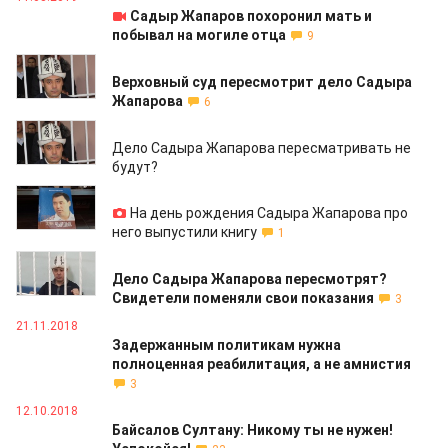
Садыр Жапаров похоронил мать и
побывал на могиле отца
9
05.03.2019
Верховный суд пересмотрит дело Садыра
Жапарова
6
07.01.2019
Дело Садыра Жапарова пересматривать не
будут?
06.12.2018
На день рождения Садыра Жапарова про
него выпустили книгу
1
26.11.2018
Дело Садыра Жапарова пересмотрят?
Свидетели поменяли свои показания
3
21.11.2018
Задержанным политикам нужна
полноценная реабилитация, а не амнистия
3
12.10.2018
Байсалов Султану: Никому ты не нужен!