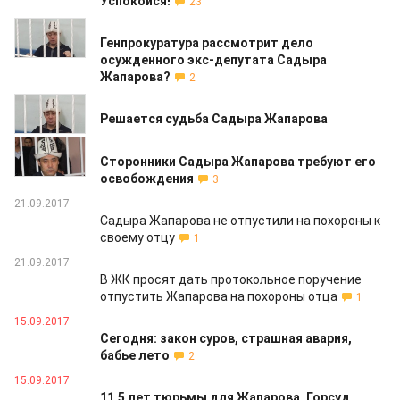
Успокойся!
23
23.08.2018
Генпрокуратура рассмотрит дело
осужденного экс-депутата Садыра
Жапарова?
2
05.06.2018
Решается судьба Садыра Жапарова
29.05.2018
Сторонники Садыра Жапарова требуют его
освобождения
3
21.09.2017
Садыра Жапарова не отпустили на похороны к
своему отцу
1
21.09.2017
В ЖК просят дать протокольное поручение
отпустить Жапарова на похороны отца
1
15.09.2017
Сегодня: закон суров, страшная авария,
бабье лето
2
15.09.2017
11,5 лет тюрьмы для Жапарова. Горсуд