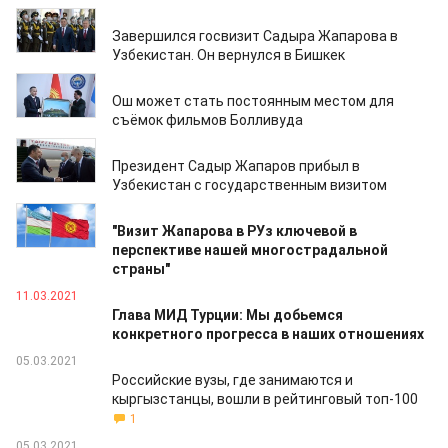
12.03.2021
Завершился госвизит Садыра Жапарова в
Узбекистан. Он вернулся в Бишкек
12.03.2021
Ош может стать постоянным местом для
съёмок фильмов Болливуда
11.03.2021
Президент Садыр Жапаров прибыл в
Узбекистан с государственным визитом
11.03.2021
"Визит Жапарова в РУз ключевой в
перспективе нашей многострадальной
страны"
11.03.2021
Глава МИД Турции: Мы добьемся
конкретного прогресса в наших отношениях
05.03.2021
Российские вузы, где занимаются и
кыргызстанцы, вошли в рейтинговый топ-100
1
05.03.2021