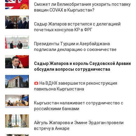
Сможет ли Великобритания ускорить поставку
вакцин COVAX в Кыргызстан?
17.06.2021
Садыр Жапаров встретился с делегацией
почетных консулов КР в ФРГ
16.06.2021
Президенты Турции и Азербайджана
подписали декларацию о союзничестве
14.06.2021
Садыр Жапаров и король Саудовской Аравии
обсудили вопросы сотрудничества
14.06.2021
На ВДНХ завершается реконструкция
павильона Кыргызстана
10.06.2021
Кыргызстан налаживает сотрудничество с
российскими банками
10.06.2021
Айгуль Жапарова и Эмине Эрдоган провели
встречу в Анкаре