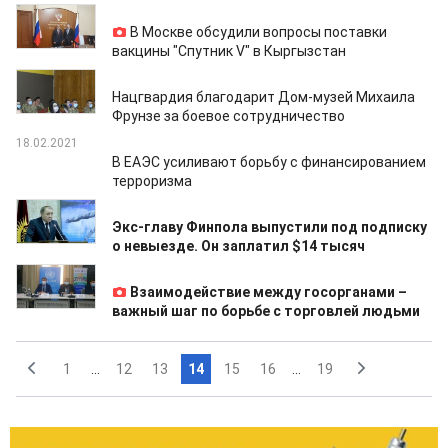
20.02.2021
В Москве обсудили вопросы поставки
вакцины "Спутник V" в Кыргызстан
19.02.2021
Нацгвардия благодарит Дом-музей Михаила
Фрунзе за боевое сотрудничество
18.02.2021
В ЕАЭС усиливают борьбу с финансированием
терроризма
18.02.2021
Экс-главу Финпола выпустили под подписку
о невыезде. Он заплатил $14 тысяч
03.02.2021
Взаимодействие между госорганами –
важный шаг по борьбе с торговлей людьми
1
...
12
13
14
15
16
...
19