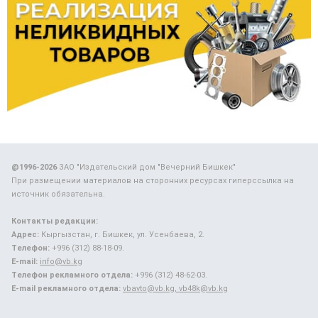
@1996-2026
ЗАО "Издательский дом "Вечерний Бишкек"
При размещении материалов на сторонних ресурсах гиперссылка на
источник обязательна.
Контакты редакции:
Адрес:
Кыргызстан, г. Бишкек, ул. Усенбаева, 2.
Телефон:
+996 (312) 88-18-09.
E-mail:
info@vb.kg
Телефон рекламного отдела:
+996 (312) 48-62-03.
E-mail рекламного отдела:
vbavto@vb.kg, vb48k@vb.kg