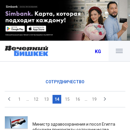
KG
СОТРУДНИЧЕСТВО
1
...
12
13
14
15
16
...
19
14.08.2021
Министр здравоохранения и посол Египта
обсудили приоритеты сотрудничества