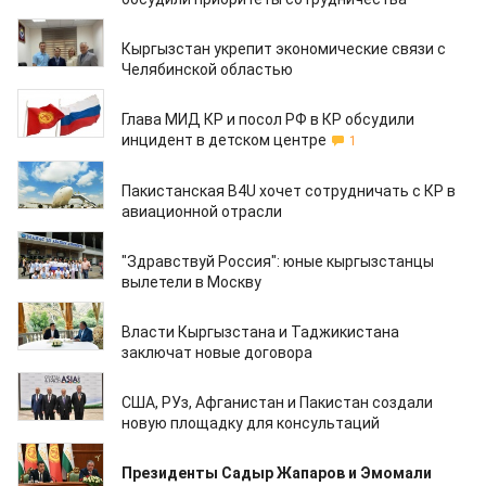
13.08.2021
Кыргызстан укрепит экономические связи с
Челябинской областью
10.08.2021
Глава МИД КР и посол РФ в КР обсудили
инцидент в детском центре
1
10.08.2021
Пакистанская B4U хочет сотрудничать с КР в
авиационной отрасли
10.08.2021
"Здравствуй Россия": юные кыргызстанцы
вылетели в Москву
23.07.2021
Власти Кыргызстана и Таджикистана
заключат новые договора
16.07.2021
США, РУз, Афганистан и Пакистан создали
новую площадку для консультаций
29.06.2021
Президенты Садыр Жапаров и Эмомали