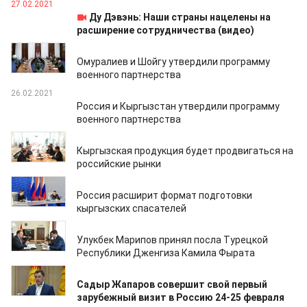
27.02.2021
Ду Дэвэнь: Наши страны нацелены на
расширение сотрудничества (видео)
26.02.2021
Омуралиев и Шойгу утвердили программу
военного партнерства
26.02.2021
Россия и Кыргызстан утвердили программу
военного партнерства
25.02.2021
Кыргызская продукция будет продвигаться на
российские рынки
25.02.2021
Россия расширит формат подготовки
кыргызских спасателей
25.02.2021
Улукбек Марипов принял посла Турецкой
Республики Дженгиза Камила Фырата
20.02.2021
Садыр Жапаров совершит свой первый
зарубежный визит в Россию 24-25 февраля