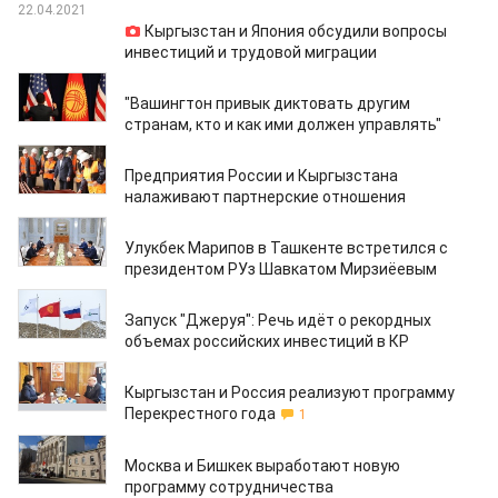
22.04.2021
Кыргызстан и Япония обсудили вопросы
инвестиций и трудовой миграции
20.04.2021
"Вашингтон привык диктовать другим
странам, кто и как ими должен управлять"
05.04.2021
Предприятия России и Кыргызстана
налаживают партнерские отношения
27.03.2021
Улукбек Марипов в Ташкенте встретился с
президентом РУз Шавкатом Мирзиёевым
18.03.2021
Запуск "Джеруя": Речь идёт о рекордных
объемах российских инвестиций в КР
16.03.2021
Кыргызстан и Россия реализуют программу
Перекрестного года
1
13.03.2021
Москва и Бишкек выработают новую
программу сотрудничества