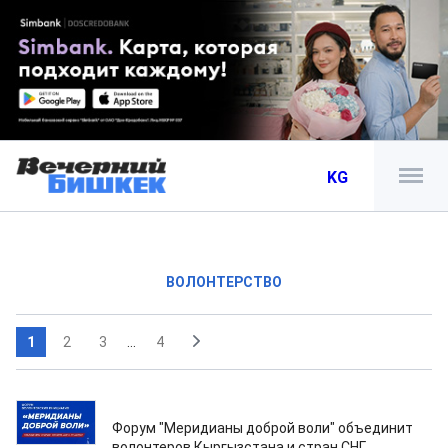
KG
ВОЛОНТЕРСТВО
1
2
3
...
4
08.08.2026
Форум "Меридианы доброй воли" объединит
волонтеров Кыргызстана и стран СНГ