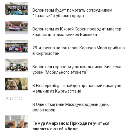
11.07.2023
Волонтеры будут помогать сотрудникам
"Тазалык" в уборке города
06.07.2023
Волонтеры из Южной Кореи проводят мастер-
классы для школьников Бишкека
13.06.2023
29-я группа волонтеров Корпуса Мира прибыла
в Кыргызстан
22.05.2023
Волонтеры провели для школьников Бишкека
уроки "Мобильного этикета"
31.01.2023
В Екатеринбурге найден пропавший накануне
мальчик из Кыргызстана
05.12.2022
В Оше отметили Международный день
волонтеров
20.11.2022
Тимур Амирханов: Приходите учиться
спасать людей в беде