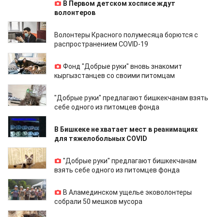
В Первом детском хосписе ждут
волонтеров
29.07.2021
Волонтеры Красного полумесяца борются с
распространением COVID-19
27.07.2021
Фонд "Добрые руки" вновь знакомит
кыргызстанцев со своими питомцам
20.07.2021
"Добрые руки" предлагают бишкекчанам взять
себе одного из питомцев фонда
06.07.2021
В Бишкеке не хватает мест в реанимациях
для тяжелобольных COVID
05.07.2021
"Добрые руки" предлагают бишкекчанам
взять себе одного из питомцев фонда
08.06.2021
В Аламединском ущелье эковолонтеры
собрали 50 мешков мусора
01.04.2021