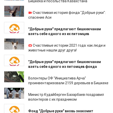
Бишкека и посольства Казахстана
19.01.2022
Счастливая история фонда "Добрые руки":
спасение Аси
17.01.2022
"Добрые руки" предлагают бишкекчанам
взять себе одного из их питомцев
31.12.2021
Счастливые истории 2021 года: как люди и
животные нашли друг друга!
20.12.2021
"Добрые руки" предлагают бишкекчанам
взять себе одного из питомцев фонда
06.12.2021
Волонтеры ОФ "Инициатива Арча"
проинвентаризовали 2159 деревьев в Бишкеке
05.12.2021
Министр Кудайберген Базарбаев поздравил
волонтеров с их праздником
26.11.2021
Фонд "Добрые руки" вновь знакомит