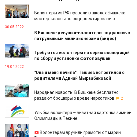
16.11.2022
Волонтеры из РФ провели в школах Бишкека
мастер-классы по соцпроектированию
30.05.2022
В Бишкеке девушки-волонтеры подрались с
патрульными милиционерами (видео)
15.05.2022
Требуются волонтёры на серию экспедиций
по сбору и установке фотоловушек
19.04.2022
"Она и меня лечила". Ташиев встретился с
родителями Адинай Мырзабековой
02.03.2022
Народная новость: В Бишкеке бесплатно
раздают брошюры о вреде наркотиков
2
21.01.2022
Улыбка волонтера – визитная карточка зимней
Олимпиады в Пекине
21.01.2022
Волонтерам вручили грамоты от мэрии