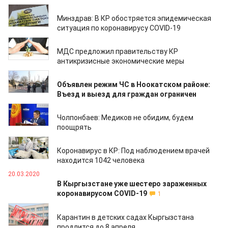
20.03.2020
Минздрав: В КР обостряется эпидемическая
ситуация по коронавирусу COVID-19
20.03.2020
МДС предложил правительству КР
антикризисные экономические меры
20.03.2020
Объявлен режим ЧС в Ноокатском районе:
Въезд и выезд для граждан ограничен
20.03.2020
Чолпонбаев: Медиков не обидим, будем
поощрять
20.03.2020
Коронавирус в КР: Под наблюдением врачей
находится 1042 человека
20.03.2020
В Кыргызстане уже шестеро зараженных
коронавирусом COVID-19
1
19.03.2020
Карантин в детских садах Кыргызстана
продлится до 8 апреля