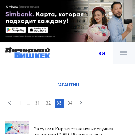
KG
КАРАНТИН
1
...
31
32
33
34
25.03.2020
За сутки в Кыргызстане новых случаев
заражения COVID-19 не выявлено