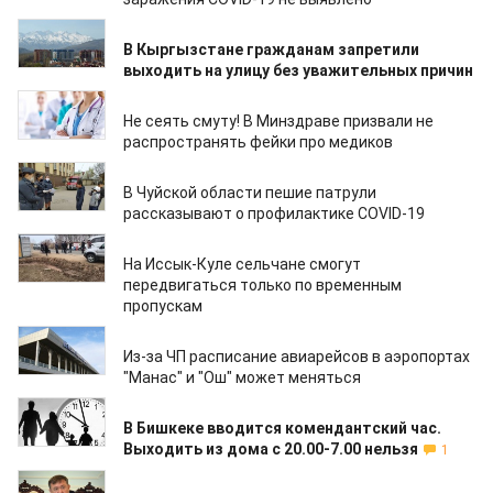
24.03.2020
В Кыргызстане гражданам запретили
выходить на улицу без уважительных причин
24.03.2020
Не сеять смуту! В Минздраве призвали не
распространять фейки про медиков
24.03.2020
В Чуйской области пешие патрули
рассказывают о профилактике COVID-19
24.03.2020
На Иссык-Куле сельчане смогут
передвигаться только по временным
пропускам
24.03.2020
Из-за ЧП расписание авиарейсов в аэропортах
"Манас" и "Ош" может меняться
24.03.2020
В Бишкеке вводится комендантский час.
Выходить из дома с 20.00-7.00 нельзя
1
24.03.2020