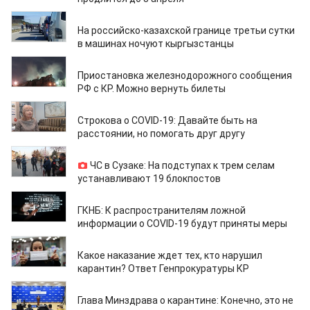
19.03.2020
На российско-казахской границе третьи сутки
в машинах ночуют кыргызстанцы
19.03.2020
Приостановка железнодорожного сообщения
РФ с КР. Можно вернуть билеты
19.03.2020
Строкова о COVID-19: Давайте быть на
расстоянии, но помогать друг другу
19.03.2020
ЧС в Сузаке: На подступах к трем селам
устанавливают 19 блокпостов
19.03.2020
ГКНБ: К распространителям ложной
информации о COVID-19 будут приняты меры
19.03.2020
Какое наказание ждет тех, кто нарушил
карантин? Ответ Генпрокуратуры КР
19.03.2020
Глава Минздрава о карантине: Конечно, это не