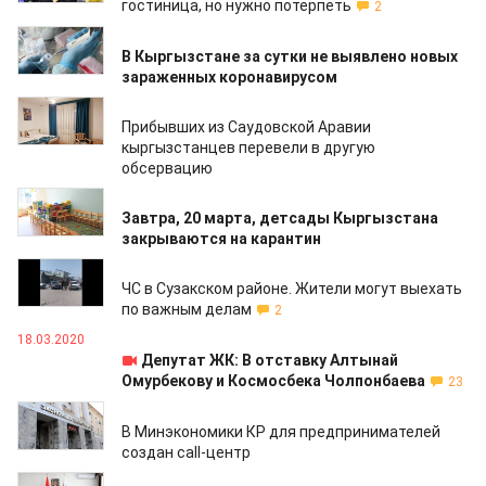
гостиница, но нужно потерпеть
2
19.03.2020
В Кыргызстане за сутки не выявлено новых
зараженных коронавирусом
19.03.2020
Прибывших из Саудовской Аравии
кыргызстанцев перевели в другую
обсервацию
19.03.2020
Завтра, 20 марта, детсады Кыргызстана
закрываются на карантин
18.03.2020
ЧС в Сузакском районе. Жители могут выехать
по важным делам
2
18.03.2020
Депутат ЖК: В отставку Алтынай
Омурбекову и Космосбека Чолпонбаева
23
18.03.2020
В Минэкономики КР для предпринимателей
создан сall-центр
18.03.2020