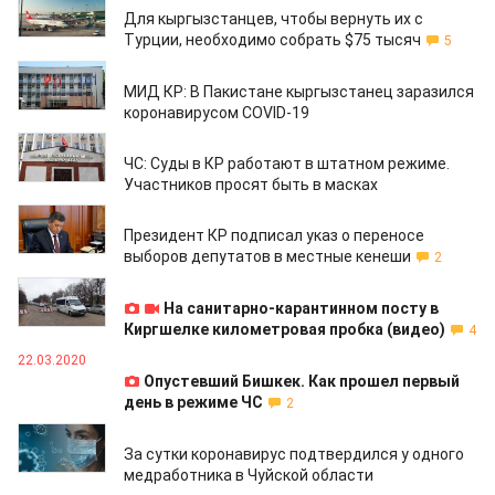
Для кыргызстанцев, чтобы вернуть их с
Турции, необходимо собрать $75 тысяч
5
23.03.2020
МИД КР: В Пакистане кыргызстанец заразился
коронавирусом COVID-19
23.03.2020
ЧС: Суды в КР работают в штатном режиме.
Участников просят быть в масках
23.03.2020
Президент КР подписал указ о переносе
выборов депутатов в местные кенеши
2
23.03.2020
На санитарно-карантинном посту в
Киргшелке километровая пробка (видео)
4
22.03.2020
Опустевший Бишкек. Как прошел первый
день в режиме ЧС
2
22.03.2020
За сутки коронавирус подтвердился у одного
медработника в Чуйской области