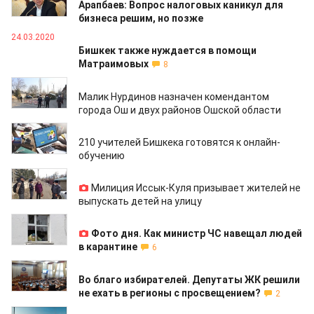
Арапбаев: Вопрос налоговых каникул для
бизнеса решим, но позже
24.03.2020
Бишкек также нуждается в помощи
Матраимовых
8
24.03.2020
Малик Нурдинов назначен комендантом
города Ош и двух районов Ошской области
24.03.2020
210 учителей Бишкека готовятся к онлайн-
обучению
24.03.2020
Милиция Иссык-Куля призывает жителей не
выпускать детей на улицу
23.03.2020
Фото дня. Как министр ЧС навещал людей
в карантине
6
23.03.2020
Во благо избирателей. Депутаты ЖК решили
не ехать в регионы с просвещением?
2
23.03.2020