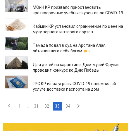
18.03.2020
МОиН КР призвало приостановить
краткосрочные учебные курсы из-за COVID-19
17.03.2020
Кабмин КР установил ограничение по цене на
муку первого и второго сортов
17.03.2020
Тамада подал в суд на Арстана Алая,
объявившего себя богом
2
17.03.2020
Для детей на карантине: Дом-музей Фрунзе
проводит конкурс ко Дню Победы
17.03.2020
ГРС КР из-за угрозы COVID-19 напомнил об
услуге доставки паспорта на дом
1
...
31
32
33
34