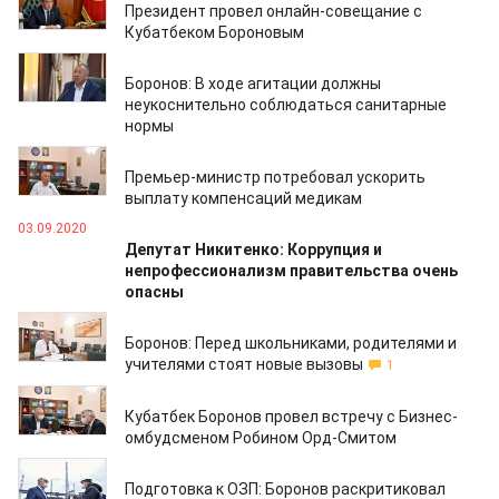
Президент провел онлайн-совещание с
Кубатбеком Бороновым
07.09.2020
Боронов: В ходе агитации должны
неукоснительно соблюдаться санитарные
нормы
03.09.2020
Премьер-министр потребовал ускорить
выплату компенсаций медикам
03.09.2020
Депутат Никитенко: Коррупция и
непрофессионализм правительства очень
опасны
01.09.2020
Боронов: Перед школьниками, родителями и
учителями стоят новые вызовы
1
29.08.2020
Кубатбек Боронов провел встречу с Бизнес-
омбудсменом Робином Орд-Смитом
28.08.2020
Подготовка к ОЗП: Боронов раскритиковал