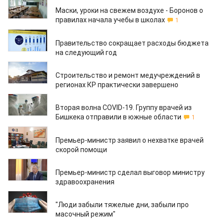
01.10.2020
Маски, уроки на свежем воздухе - Боронов о
правилах начала учебы в школах
1
01.10.2020
Правительство сокращает расходы бюджета
на следующий год
30.09.2020
Строительство и ремонт медучреждений в
регионах КР практически завершено
30.09.2020
Вторая волна COVID-19. Группу врачей из
Бишкека отправили в южные области
1
30.09.2020
Премьер-министр заявил о нехватке врачей
скорой помощи
29.09.2020
Премьер-министр сделал выговор министру
здравоохранения
23.09.2020
"Люди забыли тяжелые дни, забыли про
масочный режим"