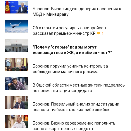
23.09.2020
Боронов: Вырос индекс доверия населения к
МВД и Минздраву
23.09.2020
Об открытии регулярных авиарейсов
рассказал премьер-министр КР
1
22.09.2020
"Почему "старые" кадры могут
возвращаться в ЖК, а в кабмин - нет?"
21.09.2020
Боронов поручил усилить контроль за
соблюдением масочного режима
21.09.2020
В Ошской области местные жители подрались
во время агитации кандидата
19.09.2020
Боронов: Правильный анализ эпидситуации
позволит избежать каких-либо ошибок
19.09.2020
Боронов: Важно своевременно пополнить
запас лекарственных средств