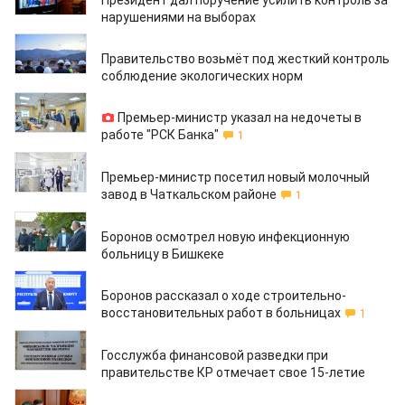
Президент дал поручение усилить контроль за
нарушениями на выборах
13.09.2020
Правительство возьмёт под жесткий контроль
соблюдение экологических норм
13.09.2020
Премьер-министр указал на недочеты в
работе "РСК Банка"
1
12.09.2020
Премьер-министр посетил новый молочный
завод в Чаткальском районе
1
10.09.2020
Боронов осмотрел новую инфекционную
больницу в Бишкеке
08.09.2020
Боронов рассказал о ходе строительно-
восстановительных работ в больницах
1
08.09.2020
Госслужба финансовой разведки при
правительстве КР отмечает свое 15-летие
07.09.2020