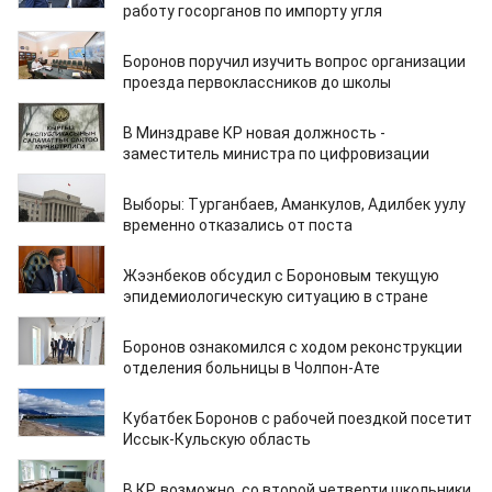
работу госорганов по импорту угля
27.08.2020
Боронов поручил изучить вопрос организации
проезда первоклассников до школы
25.08.2020
В Минздраве КР новая должность -
заместитель министра по цифровизации
25.08.2020
Выборы: Турганбаев, Аманкулов, Адилбек уулу
временно отказались от поста
24.08.2020
Жээнбеков обсудил с Бороновым текущую
эпидемиологическую ситуацию в стране
22.08.2020
Боронов ознакомился с ходом реконструкции
отделения больницы в Чолпон-Ате
21.08.2020
Кубатбек Боронов с рабочей поездкой посетит
Иссык-Кульскую область
19.08.2020
В КР, возможно, со второй четверти школьники