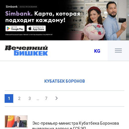
KG
КУБАТБЕК БОРОНОВ
1
2
3
...
7
11.01.2021
Экс-премьер-министра Кубатбека Боронова
вызвали на допрос в ГСБЭП