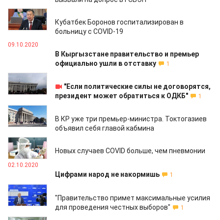
03.12.2020
Кубатбек Боронов госпитализирован в
больницу с COVID-19
09.10.2020
В Кыргызстане правительство и премьер
официально ушли в отставку
1
08.10.2020
"Если политические силы не договорятся,
президент может обратиться к ОДКБ"
1
07.10.2020
В КР уже три премьер-министра. Токтогазиев
объявил себя главой кабмина
05.10.2020
Новых случаев COVID больше, чем пневмонии
02.10.2020
Цифрами народ не накормишь
1
01.10.2020
"Правительство примет максимальные усилия
для проведения честных выборов"
1