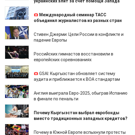
украинских элит за счет помощи Запада
24.12.2025
Международный семинар ТАСС
объединил журналистов из разных стран
01.12.2025
Стивен Джерми: Цели России в конфликте и
падение Европы
30.11.2025
Российских гимнастов восстановили в
европейских соревнованиях
27.11.2025
GSAI: Кыргызстан обновляет систему
аудита и приближается к ВОА стандартам
29.07.2025
Англия выиграла Евро-2025, обыграв Испанию
в финале по пенальти
19.06.2025
Почему Кыргызстан выбрал евробонды
вместо традиционных западных кредитов?
18.06.2025
Почему в Южной Европе вспыхнули протесты