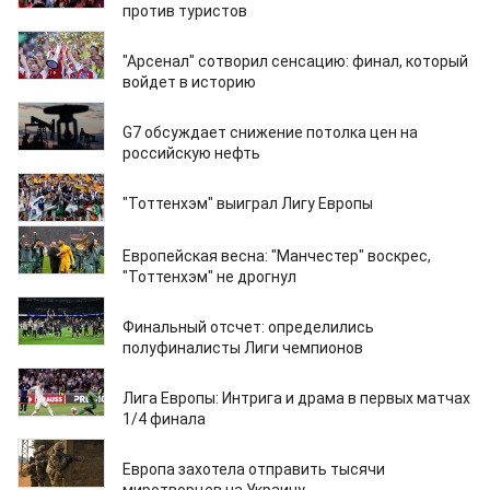
против туристов
27.05.2025
"Арсенал" сотворил сенсацию: финал, который
войдет в историю
24.05.2025
G7 обсуждает снижение потолка цен на
российскую нефть
22.05.2025
"Тоттенхэм" выиграл Лигу Европы
18.04.2025
Европейская весна: "Манчестер" воскрес,
"Тоттенхэм" не дрогнул
17.04.2025
Финальный отсчет: определились
полуфиналисты Лиги чемпионов
11.04.2025
Лига Европы: Интрига и драма в первых матчах
1/4 финала
17.03.2025
Европа захотела отправить тысячи