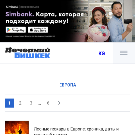
KG
ЕВРОПА
1
2
3
...
6
23.07.2026
Лесные пожары в Европе: хроника, даты и
масштаб стихии