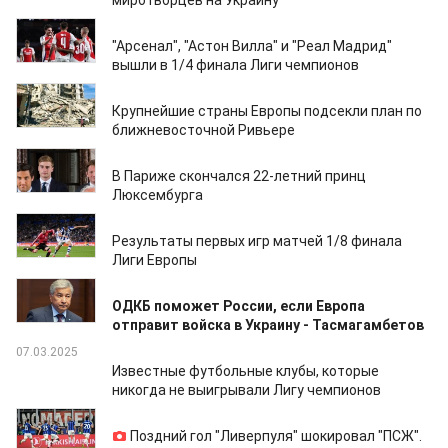
миротворцев на Украину
14.03.2025
"Арсенал", "Астон Вилла" и "Реал Мадрид"
вышли в 1/4 финала Лиги чемпионов
11.03.2025
Крупнейшие страны Европы подсекли план по
ближневосточной Ривьере
10.03.2025
В Париже скончался 22-летний принц
Люксембурга
09.03.2025
Результаты первых игр матчей 1/8 финала
Лиги Европы
07.03.2025
ОДКБ поможет России, если Европа
отправит войска в Украину - Тасмагамбетов
07.03.2025
Известные футбольные клубы, которые
никогда не выигрывали Лигу чемпионов
06.03.2025
Поздний гол "Ливерпуля" шокировал "ПСЖ".