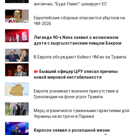
англичан, "Будё-Глимт" шокирует ЕС
27.02.2026
Европейские сборные опасаются убытков на
ЧМ-2026
23.02.2026
Легенда 90-х Nana заявил о возможном
дуэте с кыргызстанским певцом Бакром
23.01.2026
В Европе обсуждают бойкот ЧМ из-за Трампа
20.01.2026
Бывший офицер ЦРУ описал причины
новой мировой нестабильности
16.01.2026
Европа усиливает военное присутствие в
Гренландии на фоне угроз Трампа
08.01.2026
Мерц ограничился туманными гарантиями для
Украины на встрече в Париже
02.01.2026
Карлсон заявил о роскошной жизни