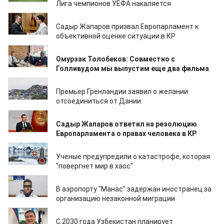
Лига чемпионов УЕФА накаляется
26.02.2025
Садыр Жапаров призвал Европарламент к
объективной оценке ситуации в КР
28.01.2025
Омурзак Толобеков: Совместно с
Голливудом мы выпустим еще два фильма
05.01.2025
Премьер Гренландии заявил о желании
отсоединиться от Дании
21.12.2024
Садыр Жапаров ответил на резолюцию
Европарламента о правах человека в КР
30.10.2024
Ученые предупредили о катастрофе, которая
"повергнет мир в хаос"
14.10.2024
В аэропорту "Манас" задержан иностранец за
организацию незаконной миграции
13.08.2024
С 2030 года Узбекистан планирует