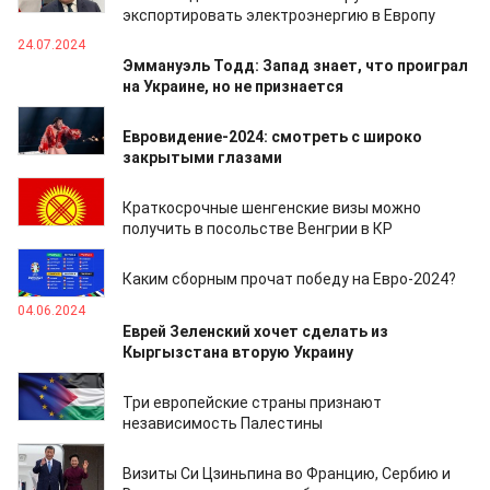
экспортировать электроэнергию в Европу
24.07.2024
Эммануэль Тодд: Запад знает, что проиграл
на Украине, но не признается
19.07.2024
Евровидение-2024: смотреть с широко
закрытыми глазами
30.06.2024
Краткосрочные шенгенские визы можно
получить в посольстве Венгрии в КР
14.06.2024
Каким сборным прочат победу на Евро-2024?
04.06.2024
Еврей Зеленский хочет сделать из
Кыргызстана вторую Украину
22.05.2024
Три европейские страны признают
независимость Палестины
14.05.2024
Визиты Си Цзиньпина во Францию, Сербию и