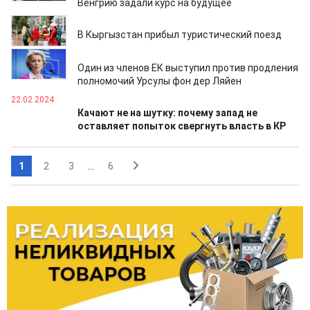
Венгрию задали курс на будущее
31.03.2024
В Кыргызстан прибыл туристический поезд
09.03.2024
Один из членов ЕК выступил против продления
полномочий Урсулы фон дер Ляйен
22.02.2024
Качают не на шутку: почему запад не
оставляет попыток свергнуть власть в КР
1
2
3
...
6