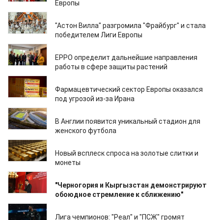
Европы
22.05.2026
"Астон Вилла" разгромила "Фрайбург" и стала
победителем Лиги Европы
20.05.2026
EPPO определит дальнейшие направления
работы в сфере защиты растений
18.05.2026
Фармацевтический сектор Европы оказался
под угрозой из-за Ирана
03.05.2026
В Англии появится уникальный стадион для
женского футбола
01.05.2026
Новый всплеск спроса на золотые слитки и
монеты
24.03.2026
"Черногория и Кыргызстан демонстрируют
обоюдное стремление к сближению"
12.03.2026
Лига чемпионов: "Реал" и "ПСЖ" громят