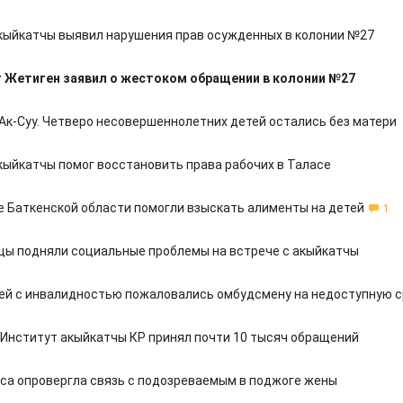
кыйкатчы выявил нарушения прав осужденных в колонии №27
 Жетиген заявил о жестоком обращении в колонии №27
 Ак-Суу. Четверо несовершеннолетних детей остались без матери
кыйкатчы помог восстановить права рабочих в Таласе
 Баткенской области помогли взыскать алименты на детей
1
цы подняли социальные проблемы на встрече с акыйкатчы
ей с инвалидностью пожаловались омбудсмену на недоступную 
у Институт акыйкатчы КР принял почти 10 тысяч обращений
са опровергла связь с подозреваемым в поджоге жены