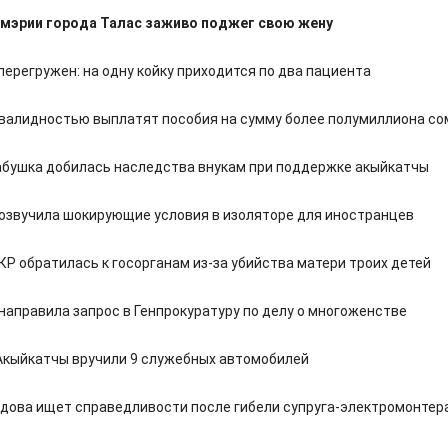
мэрии города Талас заживо поджег свою жену
перегружен: на одну койку приходится по два пациента
нвалидностью выплатят пособия на сумму более полумиллиона со
абушка добилась наследства внукам при поддержке акыйкатчы
озвучила шокирующие условия в изоляторе для иностранцев
КР обратилась к госорганам из-за убийства матери троих детей
направила запрос в Генпрокуратуру по делу о многоженстве
Акыйкатчы вручили 9 служебных автомобилей
вдова ищет справедливости после гибели супруга-электромонтер