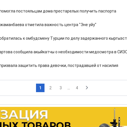
помогла постояльцам дома престарелых получить паспорта
аманбаева отметила важность центра "Эне уйу"
обратилась к омбудсмену Турции по делу задержанного кыргызс
артова сообщила акыйкатчы о необходимости медосмотра в СИЗ
призвала защитить права девочки, пострадавшей от насилия
1
2
3
...
4