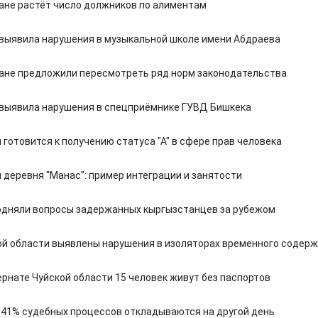
ане растёт число должников по алиментам
выявила нарушения в музыкальной школе имени Абдраева
ане предложили пересмотреть ряд норм законодательства
выявила нарушения в спецприёмнике ГУВД Бишкека
готовится к получению статуса "А" в сфере прав человека
 деревня "Манас": пример интеграции и занятости
одняли вопросы задержанных кыргызстанцев за рубежом
ой области выявлены нарушения в изоляторах временного содер
ернате Чуйской области 15 человек живут без паспортов
 41% судебных процессов откладываются на другой день