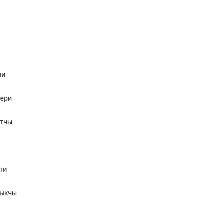
ни
чери
атчы
ти
лыкчы