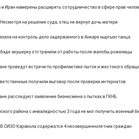
 и Иран намерены расширять сотрудничество в сфере прав чело
 Несмотря на решение суда, отец не вернул дочь матери
взяла на контроль дело задержанного в Анкаре кыргызстанца
баде акушерку отстранили от работы после жалобы роженицы
ане проведут встречи по профилактике пыток и жестокого обращ
тветственные получили выговор после проверки интернатов
ане расследуют заявление бизнесмена о пытках в ГКНБ
ского района с инвалидностью 3 года не мог получить военный б
 В СИЗО Каракола содержатся 4 несовершеннолетних граждан