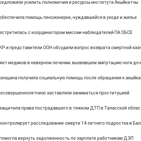
редложили усилить полномочия и ресурсы института Акыйкатчы
обеспечила помощь пенсионерке, нуждавшейся в уходе и жилье
встретилась с координатором миссии наблюдателей ПА ОБСЕ
КР и представители ООН обсудили вопрос возврата смертной каз
яет медиков в неверном лечении, вызвавшем ампутацию ноги до
женщина получила социальную помощь после обращения к акыйк
несовершеннолетнюю заставляли заниматься проституцией
защитила права пострадавшего в тяжком ДТП в Таласской облас
контролирует расследование смерти 14-летнего подростка в Ба
помогла вернуть задолженность по зарплате работникам ДЭП