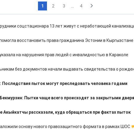
1
2
3
...
4
трудники соцстационара 13 лет живут с неработающей канализац
помогла восстановить права гражданина Эстонии в Кыргызстане
указала на нарушения прав людей с инвалидностью в Караколе
ьникам без документов начали выдавать свидетельства о рожде
: Последствия пыток могут преследовать человека годами
Бекмурзин: Пытки чаще всего происходят за закрытыми двер
е Акыйкатчы рассказали, куда обращаться при фактах пыток
заложили основу нового правозащитного формата в рамках ШОС