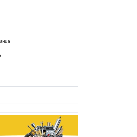
танца
О