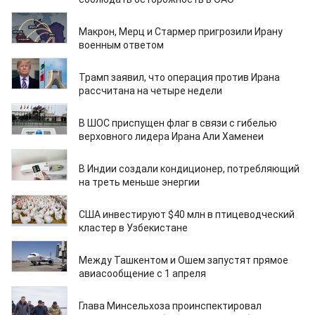
02.03.2026
Макрон, Мерц и Стармер пригрозили Ирану
военным ответом
02.03.2026
Трамп заявил, что операция против Ирана
рассчитана на четыре недели
02.03.2026
В ШОС приспущен флаг в связи с гибелью
верховного лидера Ирана Али Хаменеи
02.03.2026
В Индии создали кондиционер, потребляющий
на треть меньше энергии
02.03.2026
США инвестируют $40 млн в птицеводческий
кластер в Узбекистане
02.03.2026
Между Ташкентом и Ошем запустят прямое
авиасообщение с 1 апреля
02.03.2026
Глава Минсельхоза проинспектировал