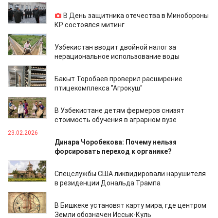
23.02.2026
В День защитника отечества в Минобороны
КР состоялся митинг
23.02.2026
Узбекистан вводит двойной налог за
нерациональное использование воды
23.02.2026
Бакыт Торобаев проверил расширение
птицекомплекса "Агрокуш"
23.02.2026
В Узбекистане детям фермеров снизят
стоимость обучения в аграрном вузе
23.02.2026
Динара Чоробекова: Почему нельзя
форсировать переход к органике?
23.02.2026
Спецслужбы США ликвидировали нарушителя
в резиденции Дональда Трампа
23.02.2026
В Бишкеке установят карту мира, где центром
Земли обозначен Иссык-Куль