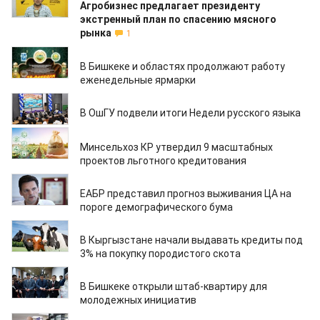
Агробизнес предлагает президенту
экстренный план по спасению мясного
рынка
1
27.02.2026
В Бишкеке и областях продолжают работу
еженедельные ярмарки
27.02.2026
В ОшГУ подвели итоги Недели русского языка
26.02.2026
Минсельхоз КР утвердил 9 масштабных
проектов льготного кредитования
26.02.2026
ЕАБР представил прогноз выживания ЦА на
пороге демографического бума
26.02.2026
В Кыргызстане начали выдавать кредиты под
3% на покупку породистого скота
26.02.2026
В Бишкеке открыли штаб-квартиру для
молодежных инициатив
26.02.2026