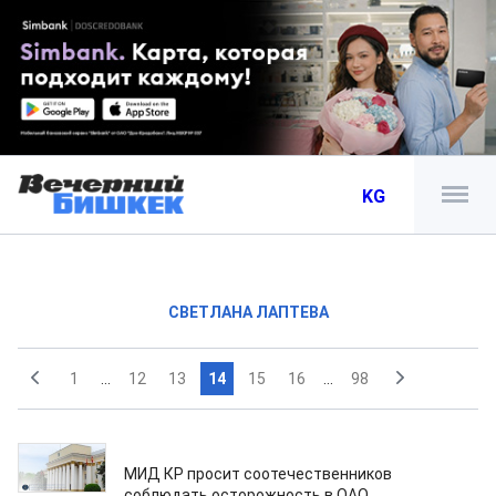
KG
СВЕТЛАНА ЛАПТЕВА
1
...
12
13
14
15
16
...
98
02.03.2026
МИД КР просит соотечественников
соблюдать осторожность в ОАО