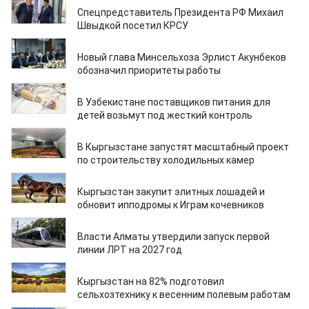
Спецпредставитель Президента РФ Михаил
Швыдкой посетил КРСУ
26.02.2026
Новый глава Минсельхоза Эрлист Акунбеков
обозначил приоритеты работы
26.02.2026
В Узбекистане поставщиков питания для
детей возьмут под жесткий контроль
26.02.2026
В Кыргызстане запустят масштабный проект
по строительству холодильных камер
25.02.2026
Кыргызстан закупит элитных лошадей и
обновит ипподромы к Играм кочевников
25.02.2026
Власти Алматы утвердили запуск первой
линии ЛРТ на 2027 год
25.02.2026
Кыргызстан на 82% подготовил
сельхозтехнику к весенним полевым работам