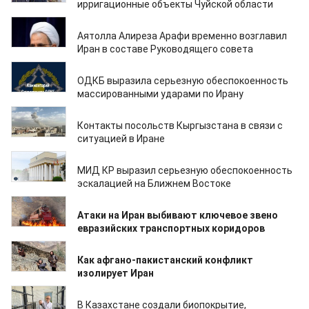
ирригационные объекты Чуйской области
01.03.2026
Аятолла Алиреза Арафи временно возглавил
Иран в составе Руководящего совета
01.03.2026
ОДКБ выразила серьезную обеспокоенность
массированными ударами по Ирану
01.03.2026
Контакты посольств Кыргызстана в связи с
ситуацией в Иране
01.03.2026
МИД КР выразил серьезную обеспокоенность
эскалацией на Ближнем Востоке
01.03.2026
Атаки на Иран выбивают ключевое звено
евразийских транспортных коридоров
01.03.2026
Как афгано-пакистанский конфликт
изолирует Иран
01.03.2026
В Казахстане создали биопокрытие,