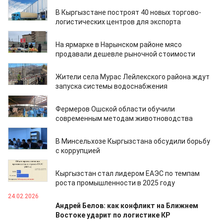
25.02.2026
В Кыргызстане построят 40 новых торгово-
логистических центров для экспорта
25.02.2026
На ярмарке в Нарынском районе мясо
продавали дешевле рыночной стоимости
25.02.2026
Жители села Мурас Лейлекского района ждут
запуска системы водоснабжения
25.02.2026
Фермеров Ошской области обучили
современным методам животноводства
24.02.2026
В Минсельхозе Кыргызстана обсудили борьбу
с коррупцией
24.02.2026
Кыргызстан стал лидером ЕАЭС по темпам
роста промышленности в 2025 году
24.02.2026
Андрей Белов: как конфликт на Ближнем
Востоке ударит по логистике КР