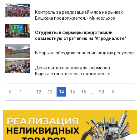
20.02.2026
Контроль за реализацией мяса на рынках
Бишкека продолжается, - Минсельхоз
20.02.2026
Студенты и фермеры представили
совместную стратегию на "Агродиалоге"
20.02.2026
В Нарыне обсудили спасение водных ресурсов
19.02.2026
Деньги и технологии для фермеров
Кыргызстана теперь в одном месте
1
...
12
13
14
15
16
...
98