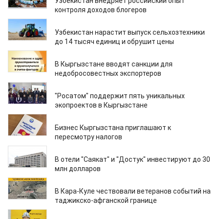
Узбекистан внедряет российский опыт
контроля доходов блогеров
27.02.2026
Узбекистан нарастит выпуск сельхозтехники
до 14 тысяч единиц и обрушит цены
27.02.2026
В Кыргызстане вводят санкции для
недобросовестных экспортеров
27.02.2026
"Росатом" поддержит пять уникальных
экопроектов в Кыргызстане
27.02.2026
Бизнес Кыргызстана приглашают к
пересмотру налогов
27.02.2026
В отели "Саякат" и "Достук" инвестируют до 30
млн долларов
27.02.2026
В Кара-Куле чествовали ветеранов событий на
таджикско-афганской границе
27.02.2026