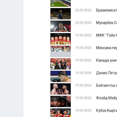
Бразилия и
20.06.2026
Мунарбек С
20.06.2026
МФК "Тойот
19.06.2026
Мексика пе
19.06.2026
Канада уни
19.06.2026
Денис Петр
19.06.2026
Бой мечты 
19.06.2026
Флойд Мэйу
19.06.2026
Кубок Кырг
18.06.2026