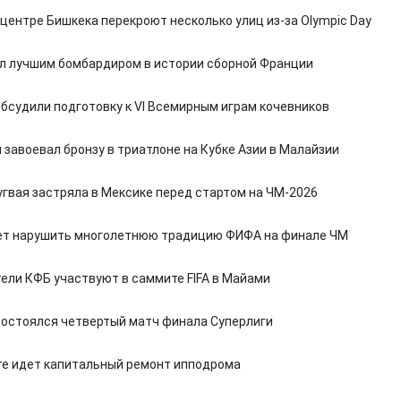
 центре Бишкека перекроют несколько улиц из-за Olympic Day
л лучшим бомбардиром в истории сборной Франции
обсудили подготовку к VI Всемирным играм кочевников
 завоевал бронзу в триатлоне на Кубке Азии в Малайзии
угвая застряла в Мексике перед стартом на ЧМ-2026
т нарушить многолетнюю традицию ФИФА на финале ЧМ
ели КФБ участвуют в саммите FIFA в Майами
состоялся четвертый матч финала Суперлиги
те идет капитальный ремонт ипподрома