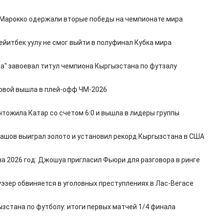
 Марокко одержали вторые победы на чемпионате мира
ейитбек уулу не смог выйти в полуфинал Кубка мира
а" завоевал титул чемпиона Кыргызстана по футзалу
рвой вышла в плей-офф ЧМ-2026
чтожила Катар со счетом 6:0 и вышла в лидеры группы
ашов выиграл золото и установил рекорд Кыргызстана в США
на 2026 год: Джошуа пригласил Фьюри для разговора в ринге
эзер обвиняется в уголовных преступлениях в Лас-Вегасе
ызстана по футболу: итоги первых матчей 1/4 финала