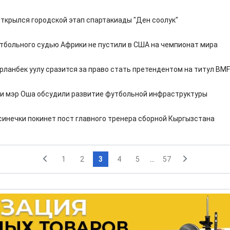
открылся городской этап спартакиады "Ден соолук"
тбольного судью Африки не пустили в США на чемпионат мира
рланбек уулу сразится за право стать претендентом на титул BMF
 и мэр Оша обсудили развитие футбольной инфраструктуры
синечки покинет пост главного тренера сборной Кыргызстана
1
2
3
4
5
...
57