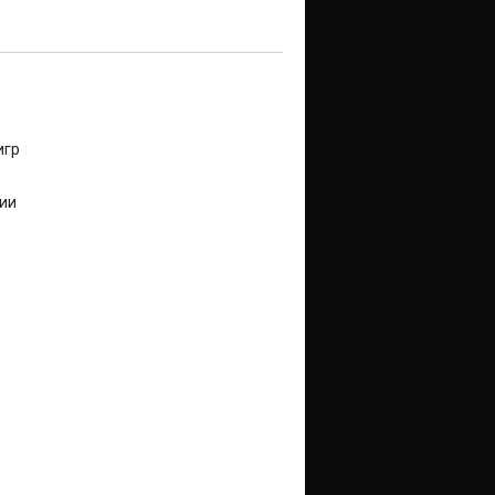
игр
ии