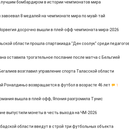
 лучшим бомбардиром в истории чемпионатов мира
 завоевал 8 медалей на чемпионате мира по муай-тай
Норвегия досрочно вышли в плей-офф чемпионата мира-2026
льской области прошла спартакиада "Ден соолук" среди педагого
ана оставила трогательное послание после матча с Бельгией
Бегалиев возглавил управление спорта Таласской области
й Роналдиньо возвращается в футбол в возрасте 46 лет
1
ермания вышла в плей-офф, Япония разгромила Тунис
ане выпустили монеты в честь выхода на ЧМ-2026
бадской области введут в строй три футбольных объекта