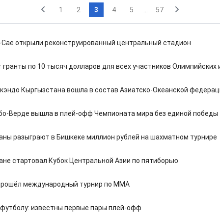
1
2
3
4
5
...
57
Сае открыли реконструированный центральный стадион
 гранты по 10 тысяч долларов для всех участников Олимпийских 
кэндо Кыргызстана вошла в состав Азиатско-Океанской федерац
бо-Верде вышла в плей-офф Чемпионата мира без единой победы
аны разыграют в Бишкеке миллион рублей на шахматном турнире
ане стартовал Кубок Центральной Азии по пятиборью
прошёл международный турнир по ММА
 футболу: известны первые пары плей-офф