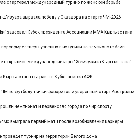
уле стартовал международный турнир по женской борьбе
т-д'Ивуара вырвала победу у Эквадора на старте ЧМ-2026
фи" завоевал Кубок президента Ассоциации ММА Кыргызстана
 параармрестлеры успешно выступили на чемпионате Азии
те открылись международные игры "Жемчужина Кыргызстана"
из Кыргызстана сыграют в Кубке вызова АФК
 ЧМ по футболу: ничьи фаворитов и уверенный старт Австралии
прошли чемпионат и первенство города по чир спорту
ьямс выиграла первый матч после возобновления карьеры
е проведет турнир на территории Белого дома