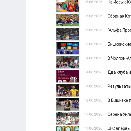
На Иссык-К
15.06.2026
Сборная Ко
15.06.2026
"Альфа Про
15.06.2026
Бишкекские
15.06.2026
В Чолпон-А
14.06.2026
Два клуба 
14.06.2026
Результаты
14.06.2026
В Бишкеке 
12.06.2026
Серена Уил
11.06.2026
UFC впервы
11.06.2026